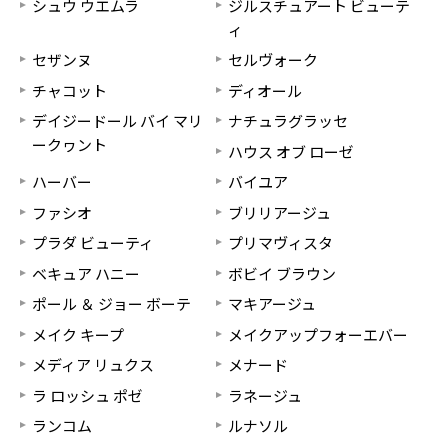
シュウ ウエムラ
ジルスチュアート ビューテ
ィ
セザンヌ
セルヴォーク
チャコット
ディオール
デイジードール バイ マリ
ナチュラグラッセ
ークヮント
ハウス オブ ローゼ
ハーバー
バイユア
ファシオ
ブリリアージュ
プラダ ビューティ
プリマヴィスタ
ベキュア ハニー
ボビイ ブラウン
ポール ＆ ジョー ボーテ
マキアージュ
メイク キープ
メイクアップフォーエバー
メディア リュクス
メナード
ラ ロッシュ ポゼ
ラネージュ
ランコム
ルナソル