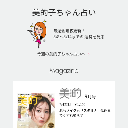
美的子ちゃん占い
毎週金曜夜更新！
8/8〜8/14までの 運勢を見る
今週の美的子ちゃん占いへ
Magazine
9
月号
7月22日 ￥1,100
肌もメイクも「スタミナ」仕込み
でくずれ知らず！