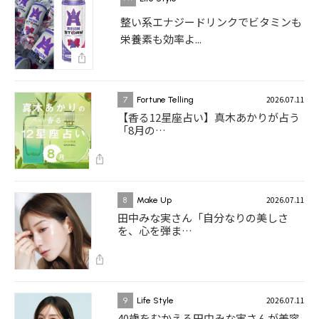
整い系エナジードリンクでビタミンも
栄養素も効率よ...
2026.07.11
7
Fortune Telling
【香る12星座占い】真木あかりが占う
「8月の…
2026.07.11
8
Make Up
田中みな実さん「自分なりの美しさ
を、心を弾ま…
2026.07.11
9
Life Style
40歳をむかえる田中みな実さんが美容