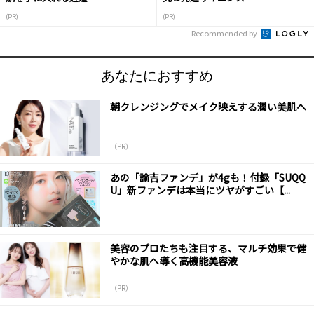
(PR)
(PR)
Recommended by
あなたにおすすめ
朝クレンジングでメイク映えする潤い美肌へ
（PR）
あの「諭吉ファンデ」が4gも！付録「SUQQ
U」新ファンデは本当にツヤがすごい【...
美容のプロたちも注目する、マルチ効果で健
やかな肌へ導く高機能美容液
（PR）