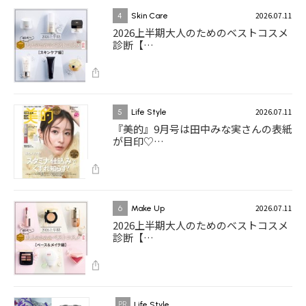
2026.07.11
4
Skin Care
2026上半期大人のためのベストコスメ
診断【…
2026.07.11
5
Life Style
『美的』9月号は田中みな実さんの表紙
が目印♡…
2026.07.11
6
Make Up
2026上半期大人のためのベストコスメ
診断【…
Life Style