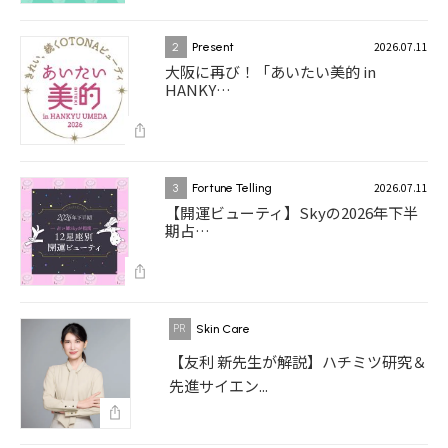
2026.07.11
2
Present
大阪に再び！「あいたい美的 in
HANKY…
2026.07.11
3
Fortune Telling
【開運ビューティ】Skyの2026年下半
期占…
Skin Care
【友利 新先生が解説】ハチミツ研究＆
先進サイエン...