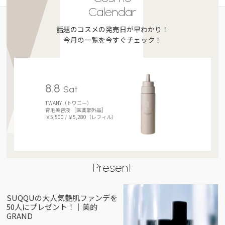
Calendar
話題のコスメの発売日が早わかり！
今月の一覧を今すぐチェック！
8.8
Sat
TWANY（トワニー）
育毛美容液 ［医薬部外品］
￥5,500 / ￥5,280（レフィル）
Present
SUQQUの大人気艶肌ファンデを
50人にプレゼント！｜美的
GRAND