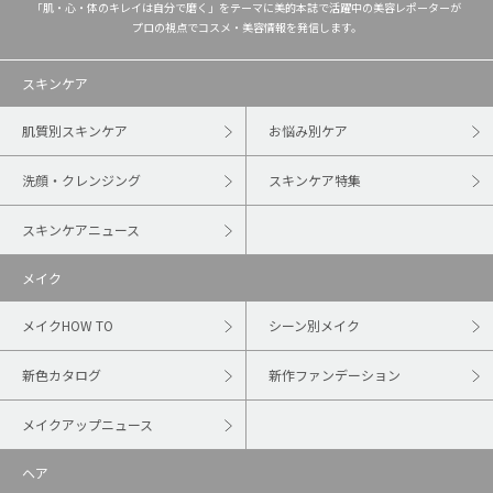
「肌・心・体のキレイは自分で磨く」をテーマに美的本誌で活躍中の美容レポーターが
プロの視点でコスメ・美容情報を発信します。
スキンケア
肌質別スキンケア
お悩み別ケア
洗顔・クレンジング
スキンケア特集
スキンケアニュース
メイク
メイクHOW TO
シーン別メイク
新色カタログ
新作ファンデーション
メイクアップニュース
ヘア