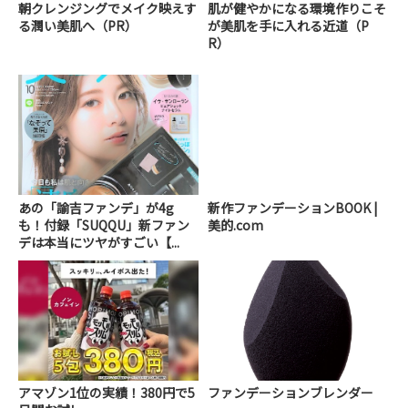
朝クレンジングでメイク映えす
肌が健やかになる環境作りこそ
る潤い美肌へ（PR）
が美肌を手に入れる近道（P
R）
あの「諭吉ファンデ」が4g
新作ファンデーションBOOK |
も！付録「SUQQU」新ファン
美的.com
デは本当にツヤがすごい【...
アマゾン1位の実績！380円で5
ファンデーションブレンダー