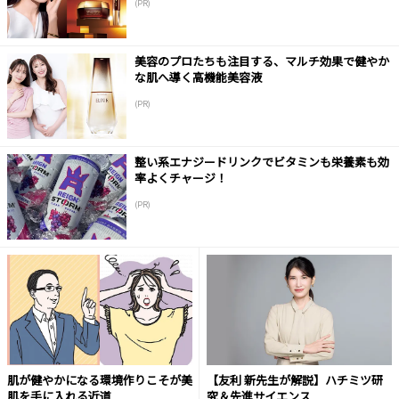
(PR)
美容のプロたちも注目する、マルチ効果で健やか
な肌へ導く高機能美容液
(PR)
整い系エナジードリンクでビタミンも栄養素も効
率よくチャージ！
(PR)
肌が健やかになる環境作りこそが美
【友利 新先生が解説】ハチミツ研
肌を手に入れる近道
究＆先進サイエンス