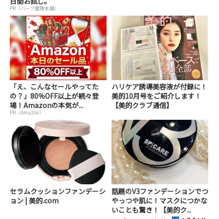
日間お試し。
PR（ハーブ健康本舗）
「え、こんなセールやってた
ハリケア誘導美容液が付録に！
の？」80％OFF以上が続々登
美的10月号をご紹介します！
場！Amazonの本気が...
【美的クラブ通信】
PR（Amazon）
セラムクッションファンデーシ
話題のV3ファンデーションでつ
ョン | 美的.com
やっつや肌に！マスクにつかな
いことも驚き！【美的ク...