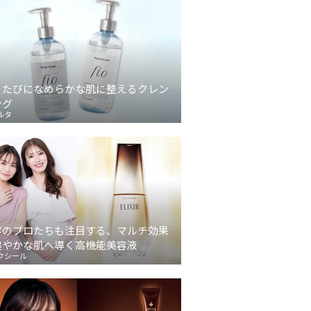
うたびになめらかな肌に整えるクレン
ング
ルタ
容のプロたちも注目する、マルチ効果
健やかな肌へ導く高機能美容液
クシール