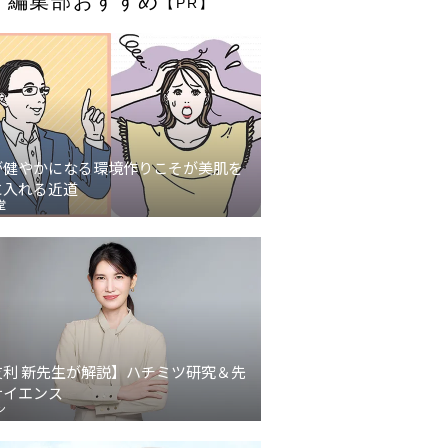
編集部おすすめ
【PR】
が健やかになる環境作りこそが美肌を
に入れる近道
堂
友利 新先生が解説】ハチミツ研究＆先
サイエンス
ン