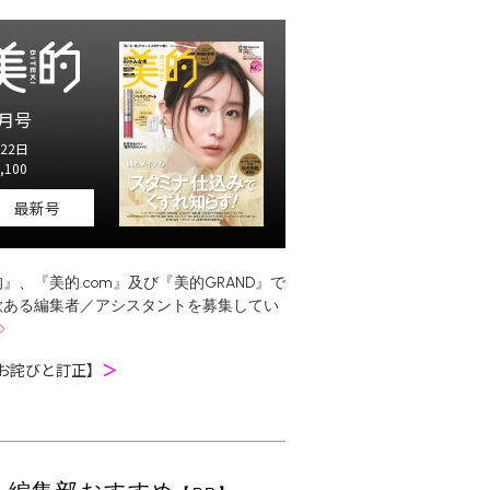
月号
22日
,100
最新号
』、『美的.com』及び『美的GRAND』で
欲ある編集者／アシスタントを募集してい
お詫びと訂正】
＞