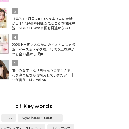
3
『美的』9月号は田中みな実さんの表紙
が目印♡ 超豪華付録＆見どころを徹底解
説｜STARGLOWの表紙も見逃せない！
4
2026上半期大人のためのベストコスメ診
断【ベース＆メイク編】40代以上を輝か
せる全33品から探索！
5
田中みな実さん「自分なりの美しさを、
心を弾ませながら模索していきたい」｜
花が言うには。Vol.56
Hot Keywords
占い
Skyの上半期・下半期占い
康・ボディケア・リフレッシュ
メイクアップ