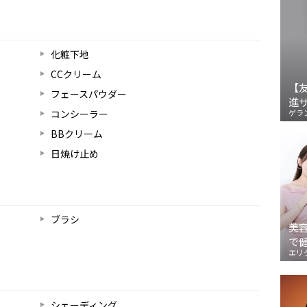
化粧下地
CCクリーム
【
フェースパウダー
進
コンシーラー
ゲラ
BBクリーム
日焼け止め
ブラシ
美
で
エリ
シェーディング