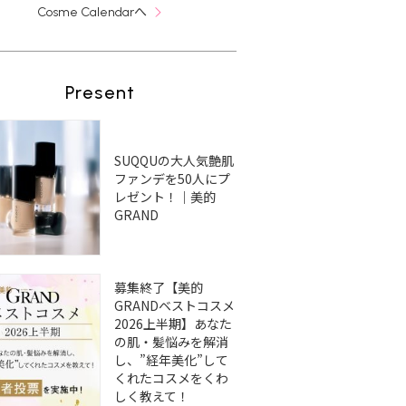
へ
Cosme Calendar
Present
SUQQUの大人気艶肌
ファンデを50人にプ
レゼント！｜美的
GRAND
募集終了【美的
GRANDベストコスメ
2026上半期】あなた
の肌・髪悩みを解消
し、”経年美化”して
くれたコスメをくわ
しく教えて！