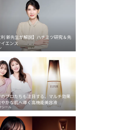
友利 新先生が解説】ハチミツ研究＆先
サイエンス
ン
容のプロたちも注目する、マルチ効果
健やかな肌へ導く高機能美容液
クシール