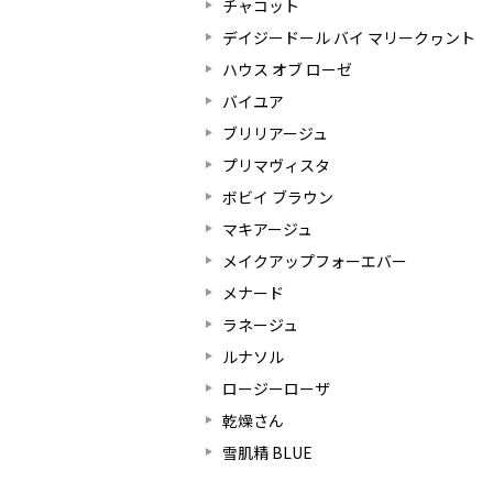
チャコット
デイジードール バイ マリークヮント
ハウス オブ ローゼ
バイユア
ブリリアージュ
プリマヴィスタ
ボビイ ブラウン
マキアージュ
メイクアップフォーエバー
メナード
ラネージュ
ルナソル
ロージーローザ
乾燥さん
雪肌精 BLUE