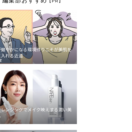
編集部おすすめ
【PR】
が健やかになる環境作りこそが美肌を
に入れる近道
堂
クレンジングでメイク映えする潤い美
へ