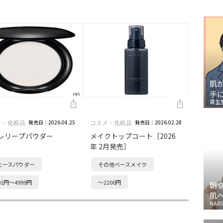
肌
手
資生
発売日：2026.04.25
発売日：2026.02.28
メ・化粧品
コスメ・化粧品
レリープパウダー
メイクトップコート［2026
年 2月発売］
ェースパウダー
その他ベースメイク
01円～4999円
～2200円
朝
肌
NARS