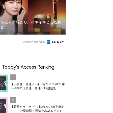
ュッと引き締まり、イキイキとした肌
象に
ン
Recommended by
Today's Access Ranking
1
【仕事運・金運占い】Skyが占う2026年
下半期の仕事運・金運｜12星座別
2
【開運ビューティ】Skyの2026年下半期
占い｜12星座別・運気を高めるヒント