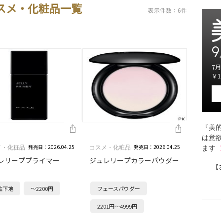
コスメ・化粧品一覧
表示件数：6件
9
7月
￥1
『美的
は意
発売日：2026.04.25
発売日：2026.04.25
メ・化粧品
コスメ・化粧品
ます
レリーププライマー
ジュレリープカラーパウダー
【
粧下地
～2200円
フェースパウダー
2201円～4999円