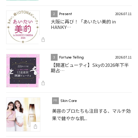
2026.07.11
2
Present
大阪に再び！「あいたい美的 in
HANKY…
2026.07.11
3
Fortune Telling
【開運ビューティ】Skyの2026年下半
期占…
Skin Care
美容のプロたちも注目する、マルチ効
果で健やかな肌...