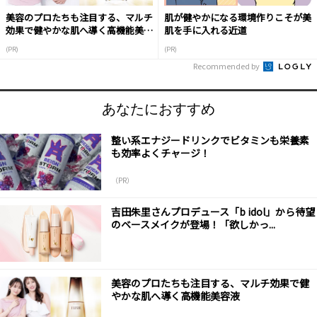
美容のプロたちも注目する、マルチ
肌が健やかになる環境作りこそが美
効果で健やかな肌へ導く高機能美容
肌を手に入れる近道
液
(PR)
(PR)
Recommended by
あなたにおすすめ
整い系エナジードリンクでビタミンも栄養素
も効率よくチャージ！
（PR）
吉田朱里さんプロデュース「b idol」から待望
のベースメイクが登場！「欲しかっ...
美容のプロたちも注目する、マルチ効果で健
やかな肌へ導く高機能美容液