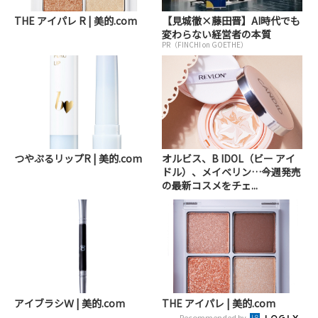
THE アイパレ R | 美的.com
【見城徹×藤田晋】AI時代でも
変わらない経営者の本質
PR（FINCHI on GOETHE）
つやぷるリップR | 美的.com
オルビス、B IDOL（ビー アイ
ドル）、メイベリン…今週発売
の最新コスメをチェ...
アイブラシＷ | 美的.com
THE アイパレ | 美的.com
Recommended by