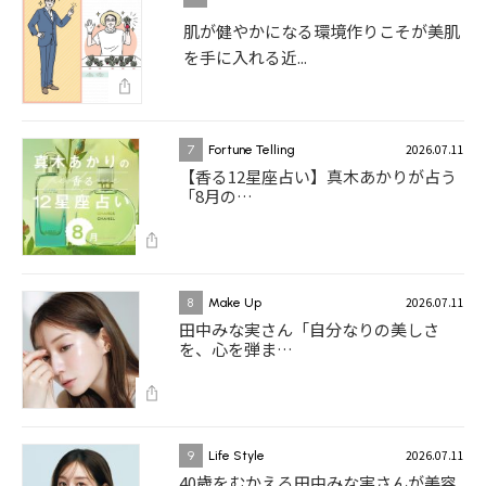
肌が健やかになる環境作りこそが美肌
を手に入れる近...
2026.07.11
7
Fortune Telling
【香る12星座占い】真木あかりが占う
「8月の…
2026.07.11
8
Make Up
田中みな実さん「自分なりの美しさ
を、心を弾ま…
2026.07.11
9
Life Style
40歳をむかえる田中みな実さんが美容