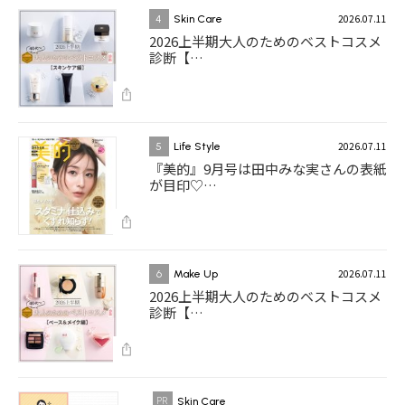
2026.07.11
4
Skin Care
2026上半期大人のためのベストコスメ
診断【…
2026.07.11
5
Life Style
『美的』9月号は田中みな実さんの表紙
が目印♡…
2026.07.11
6
Make Up
2026上半期大人のためのベストコスメ
診断【…
Skin Care