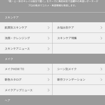
「肌・心・体のキレイは自分で磨く」をテーマに美的本誌で活躍中の美容レポーターが
プロの視点でコスメ・美容情報を発信します。
スキンケア
肌質別スキンケア
お悩み別ケア
洗顔・クレンジング
スキンケア特集
スキンケアニュース
メイク
メイクHOW TO
シーン別メイク
新色カタログ
新作ファンデーション
メイクアップニュース
ヘア