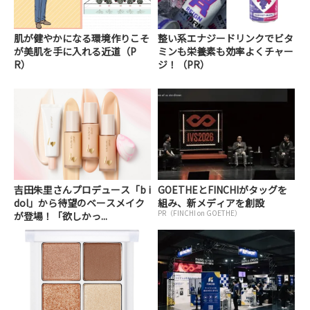
肌が健やかになる環境作りこそ
整い系エナジードリンクでビタ
が美肌を手に入れる近道（P
ミンも栄養素も効率よくチャー
R）
ジ！（PR）
吉田朱里さんプロデュース「b i
GOETHEとFINCHIがタッグを
dol」から待望のベースメイク
組み、新メディアを創設
PR（FINCHI on GOETHE）
が登場！「欲しかっ...