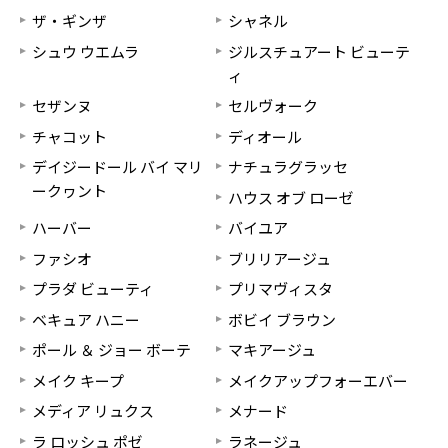
ザ・ギンザ
シャネル
シュウ ウエムラ
ジルスチュアート ビューテ
ィ
セザンヌ
セルヴォーク
チャコット
ディオール
デイジードール バイ マリ
ナチュラグラッセ
ークヮント
ハウス オブ ローゼ
ハーバー
バイユア
ファシオ
ブリリアージュ
プラダ ビューティ
プリマヴィスタ
ベキュア ハニー
ボビイ ブラウン
ポール ＆ ジョー ボーテ
マキアージュ
メイク キープ
メイクアップフォーエバー
メディア リュクス
メナード
ラ ロッシュ ポゼ
ラネージュ