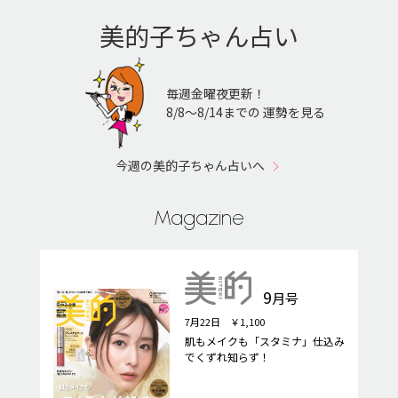
美的子ちゃん占い
毎週金曜夜更新！
8/8〜8/14までの 運勢を見る
今週の美的子ちゃん占いへ
Magazine
9
月号
7月22日 ￥1,100
肌もメイクも「スタミナ」仕込み
でくずれ知らず！