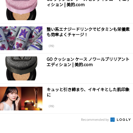
ィション | 美的.com
整い系エナジードリンクでビタミンも栄養素
も効率よくチャージ！
（PR）
GO クッション ケース ノワールブリリアント
エディション | 美的.com
キュッと引き締まり、イキイキとした肌印象
に
（PR）
Recommended by