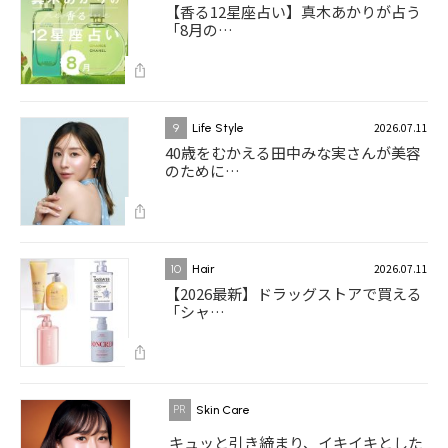
【香る12星座占い】真木あかりが占う
「8月の…
2026.07.11
9
Life Style
40歳をむかえる田中みな実さんが美容
のために…
2026.07.11
10
Hair
【2026最新】ドラッグストアで買える
「シャ…
Skin Care
キュッと引き締まり、イキイキとした