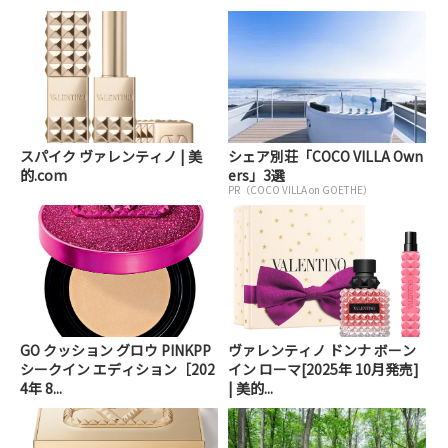
スパイク ヴァレンティノ | 美
シェア別荘「COCO VILLA Own
的.com
ers」3選
PR（COCO VILLA on GOETHE）
GO クッション グロウ PINKPP
ヴァレンティノ ドンナ ボーン
シークイン エディション［202
イン ローマ[2025年 10月発売]
4年 8...
| 美的...