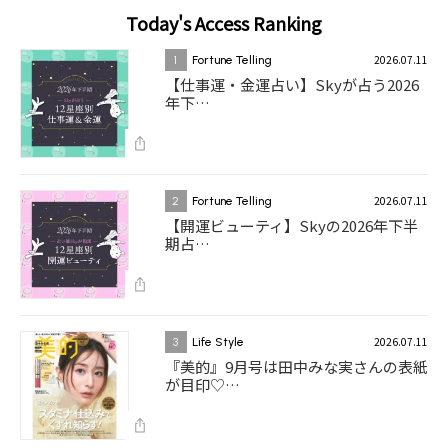
Today's Access Ranking
2026.07.11
1
Fortune Telling
【仕事運・金運占い】Skyが占う2026
年下…
2026.07.11
2
Fortune Telling
【開運ビューティ】Skyの2026年下半
期占…
2026.07.11
3
Life Style
『美的』9月号は田中みな実さんの表紙
が目印♡…