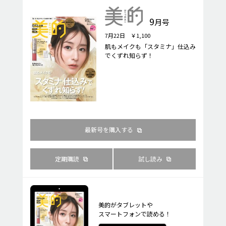
9
月号
7月22日 ￥1,100
肌もメイクも「スタミナ」仕込み
でくずれ知らず！
最新号を購入する
定期購読
試し読み
美的がタブレットや
スマートフォンで読める！