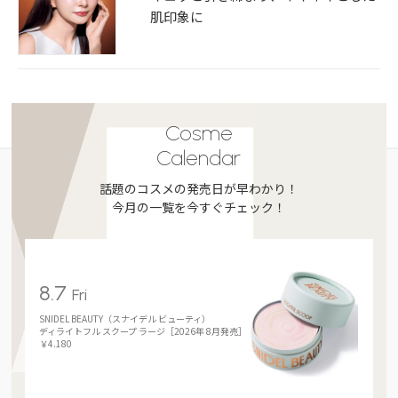
肌印象に
Cosme
Calendar
話題のコスメの発売日が早わかり！
今月の一覧を今すぐチェック！
8.7
Fri
SNIDEL BEAUTY（スナイデル ビューティ）
ディライトフル スクープ ラージ［2026年 8月発売］
￥4.180