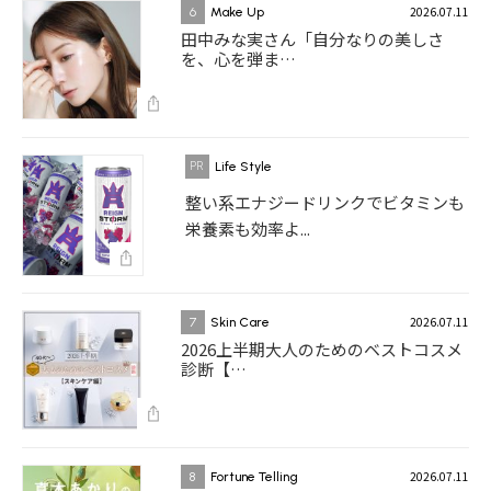
2026.07.11
6
Make Up
田中みな実さん「自分なりの美しさ
を、心を弾ま…
Life Style
整い系エナジードリンクでビタミンも
栄養素も効率よ...
2026.07.11
7
Skin Care
2026上半期大人のためのベストコスメ
診断【…
2026.07.11
8
Fortune Telling