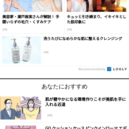
美容家・瀬戸麻実さんが解説！ 手
キュッと引き締まり、イキイキとし
間いらずの毛穴・くすみケア
た肌印象に
(PR)
(PR)
洗うたびになめらかな肌に整えるクレンジング
(PR)
Recommended by
あなたにおすすめ
肌が健やかになる環境作りこそが美肌を手に
入れる近道
（PR）
GO クッション ケース ピンクインローマ エデ