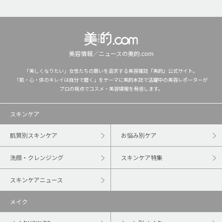
美容情報／ニュースの美的.com
「美しくなりたい」女性たちの願いを追求する美容雑誌『美的』公式サイト。
「肌・心・体のキレイは自分で磨く」をテーマに美的本誌で活躍中の美容レポーターが
プロの視点でコスメ・美容情報を発信します。
スキンケア
肌質別スキンケア
お悩み別ケア
洗顔・クレンジング
スキンケア特集
スキンケアニュース
メイク