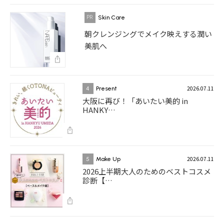
Skin Care
朝クレンジングでメイク映えする潤い
美肌へ
2026.07.11
4
Present
大阪に再び！「あいたい美的 in
HANKY…
2026.07.11
5
Make Up
2026上半期大人のためのベストコスメ
診断【…