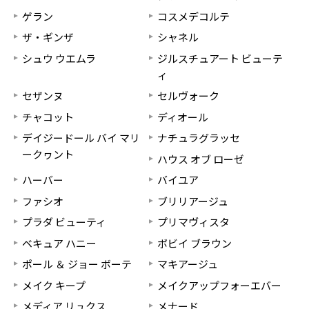
ゲラン
コスメデコルテ
ザ・ギンザ
シャネル
シュウ ウエムラ
ジルスチュアート ビューテ
ィ
セザンヌ
セルヴォーク
チャコット
ディオール
デイジードール バイ マリ
ナチュラグラッセ
ークヮント
ハウス オブ ローゼ
ハーバー
バイユア
ファシオ
ブリリアージュ
プラダ ビューティ
プリマヴィスタ
ベキュア ハニー
ボビイ ブラウン
ポール ＆ ジョー ボーテ
マキアージュ
メイク キープ
メイクアップフォーエバー
メディア リュクス
メナード