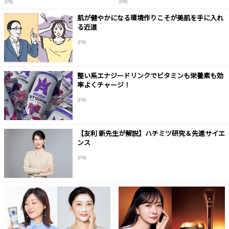
(PR)
(PR)
肌が健やかになる環境作りこそが美肌を手に入れ
る近道
(PR)
整い系エナジードリンクでビタミンも栄養素も効
率よくチャージ！
(PR)
【友利 新先生が解説】ハチミツ研究＆先進サイエ
ンス
(PR)