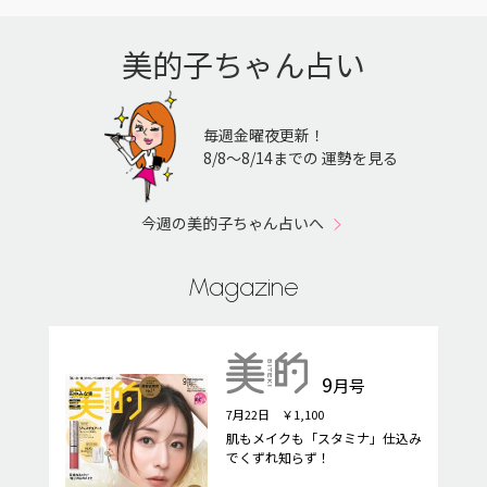
美的子ちゃん占い
毎週金曜夜更新！
8/8〜8/14までの 運勢を見る
今週の美的子ちゃん占いへ
Magazine
9
月号
7月22日 ￥1,100
肌もメイクも「スタミナ」仕込み
でくずれ知らず！