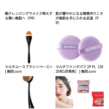
朝クレンジングでメイク映えす
肌が健やかになる環境作りこそ
る潤い美肌へ（PR）
が美肌を手に入れる近道（P
R）
マルチユースブラシ＜ベース＞
マルチファンデパフ 2P PL［20
| 美的.com
25年1月発売］ | 美的.com