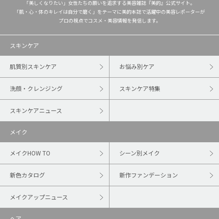
「美しくなりたい」女性たちの願いを追求する美容雑誌『美的』公式サイト。
「肌・心・体のキレイは自分で磨く」をテーマに美的本誌で活躍中の美容レポーターが
プロの視点でコスメ・美容情報を発信します。
スキンケア
肌質別スキンケア
お悩み別ケア
洗顔・クレンジング
スキンケア特集
スキンケアニュース
メイク
メイクHOW TO
シーン別メイク
新色カタログ
新作ファンデーション
メイクアップニュース
ヘア