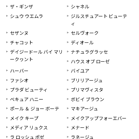
ザ・ギンザ
シャネル
シュウ ウエムラ
ジルスチュアート ビューテ
ィ
セザンヌ
セルヴォーク
チャコット
ディオール
デイジードール バイ マリ
ナチュラグラッセ
ークヮント
ハウス オブ ローゼ
ハーバー
バイユア
ファシオ
ブリリアージュ
プラダ ビューティ
プリマヴィスタ
ベキュア ハニー
ボビイ ブラウン
ポール ＆ ジョー ボーテ
マキアージュ
メイク キープ
メイクアップフォーエバー
メディア リュクス
メナード
ラ ロッシュ ポゼ
ラネージュ