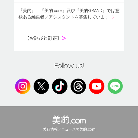
『美的』、『美的.com』及び『美的GRAND』では意
欲ある編集者／アシスタントを募集しています
【お詫びと訂正】
＞
Follow us!
美容情報／ニュースの美的.com