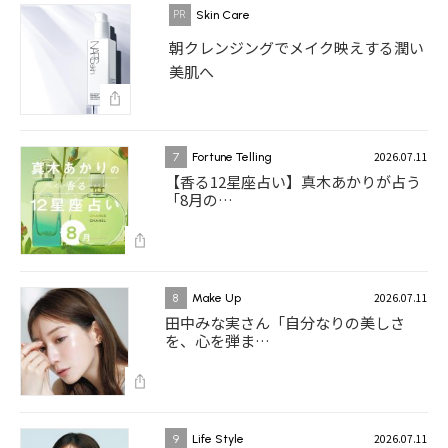
Skin Care
朝クレンジングでメイク映えする潤い
美肌へ
2026.07.11
7
Fortune Telling
【香る12星座占い】真木あかりが占う
「8月の…
2026.07.11
8
Make Up
田中みな実さん「自分なりの美しさ
を、心を弾ま…
2026.07.11
9
Life Style