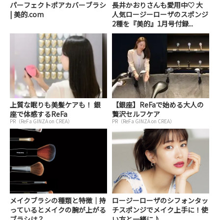
パーフェクトポアカバーブラシ
長井かおりさんも愛用中♡ 大
| 美的.com
人気ロージーローザのスポンジ
2種を『美的』1月号付録...
上質な眠りも美髪ケアも！ 銀
【銀座】ReFaで始める大人の
座で体感するReFa
贅沢セルフケア
PR（ReFa GINZA on CREA）
PR（ReFa GINZA on CREA）
メイクブラシの種類と特徴｜持
ロージーローザのシフォンタッ
っているとメイクの腕が上がる
チスポンジでメイク上手に！使
ブラシは？
い方と一緒に♪