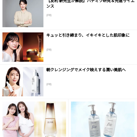
【友利 新先生が解説】ハチミツ研究＆先進サイエ
ンス
(PR)
キュッと引き締まり、イキイキとした肌印象に
(PR)
朝クレンジングでメイク映えする潤い美肌へ
(PR)