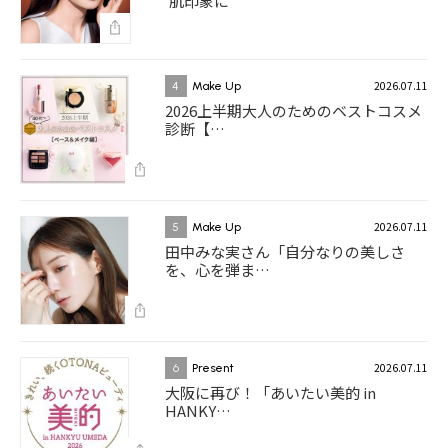
肌印象に
2026.07.11
4
Make Up
2026上半期大人のためのベストコスメ
診断【…
2026.07.11
5
Make Up
田中みな実さん「自分なりの美しさ
を、心を弾ま…
2026.07.11
6
Present
大阪に再び！「あいたい美的 in
HANKY…