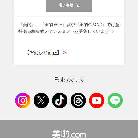
電子書籍
『美的』、『美的.com』及び『美的GRAND』では意
欲ある編集者／アシスタントを募集しています
【お詫びと訂正】
＞
Follow us!