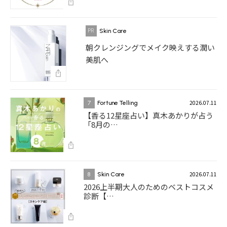
Skin Care
朝クレンジングでメイク映えする潤い
美肌へ
2026.07.11
7
Fortune Telling
【香る12星座占い】真木あかりが占う
「8月の…
2026.07.11
8
Skin Care
2026上半期大人のためのベストコスメ
診断【…