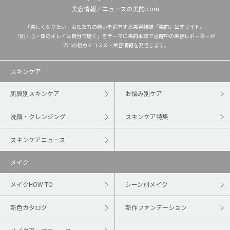
美容情報／ニュースの美的.com
「美しくなりたい」女性たちの願いを追求する美容雑誌『美的』公式サイト。
「肌・心・体のキレイは自分で磨く」をテーマに美的本誌で活躍中の美容レポーターが
プロの視点でコスメ・美容情報を発信します。
スキンケア
肌質別スキンケア
お悩み別ケア
洗顔・クレンジング
スキンケア特集
スキンケアニュース
メイク
メイクHOW TO
シーン別メイク
新色カタログ
新作ファンデーション