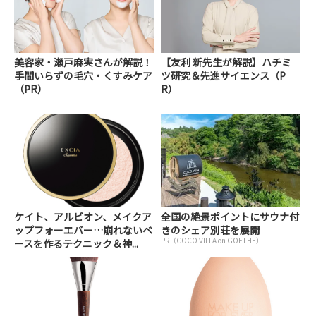
美容家・瀬戸麻実さんが解説！
【友利 新先生が解説】ハチミ
手間いらずの毛穴・くすみケア
ツ研究＆先進サイエンス（P
（PR）
R）
ケイト、アルビオン、メイクア
全国の絶景ポイントにサウナ付
ップフォーエバー…崩れないベ
きのシェア別荘を展開
PR（COCO VILLA on GOETHE）
ースを作るテクニック＆神...