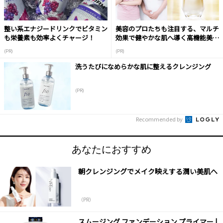
整い系エナジードリンクでビタミン
美容のプロたちも注目する、マルチ
も栄養素も効率よくチャージ！
効果で健やかな肌へ導く高機能美容
液
(PR)
(PR)
洗うたびになめらかな肌に整えるクレンジング
(PR)
Recommended by
あなたにおすすめ
朝クレンジングでメイク映えする潤い美肌へ
（PR）
スムージング ファンデーション プライマー |