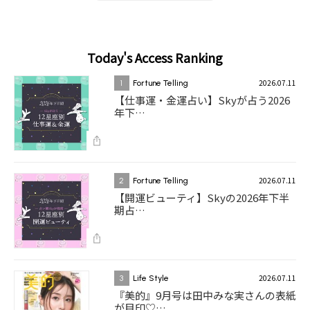
Today's Access Ranking
2026.07.11
1
Fortune Telling
【仕事運・金運占い】Skyが占う2026
年下…
2026.07.11
2
Fortune Telling
【開運ビューティ】Skyの2026年下半
期占…
2026.07.11
3
Life Style
『美的』9月号は田中みな実さんの表紙
が目印♡…