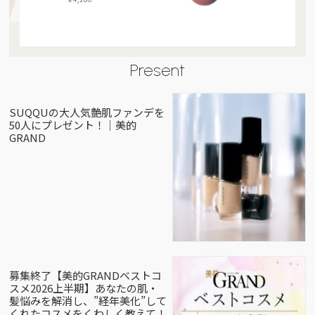
Present
SUQQUの大人気艶肌ファンデを
50人にプレゼント！｜美的
GRAND
募集終了【美的GRANDベストコ
スメ2026上半期】あなたの肌・
髪悩みを解消し、”経年美化”して
くれたコスメをくわしく教えて！