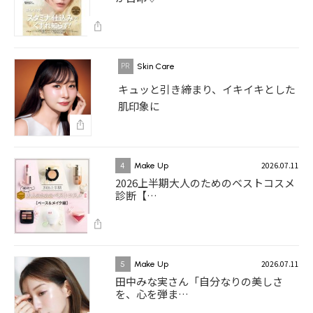
Skin Care
キュッと引き締まり、イキイキとした
肌印象に
2026.07.11
4
Make Up
2026上半期大人のためのベストコスメ
診断【…
2026.07.11
5
Make Up
田中みな実さん「自分なりの美しさ
を、心を弾ま…