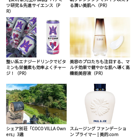
ツ研究＆先進サイエンス（P
る潤い美肌へ（PR）
R）
整い系エナジードリンクでビタ
美容のプロたちも注目する、マ
ミンも栄養素も効率よくチャー
ルチ効果で健やかな肌へ導く高
ジ！（PR）
機能美容液（PR）
シェア別荘「COCO VILLA Own
スムージング ファンデーショ
ers」3選
ン プライマー | 美的.com