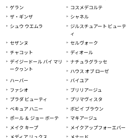
ゲラン
コスメデコルテ
ザ・ギンザ
シャネル
シュウ ウエムラ
ジルスチュアート ビューテ
ィ
セザンヌ
セルヴォーク
チャコット
ディオール
デイジードール バイ マリ
ナチュラグラッセ
ークヮント
ハウス オブ ローゼ
ハーバー
バイユア
ファシオ
ブリリアージュ
プラダ ビューティ
プリマヴィスタ
ベキュア ハニー
ボビイ ブラウン
ポール ＆ ジョー ボーテ
マキアージュ
メイク キープ
メイクアップフォーエバー
メディア リュクス
メナード