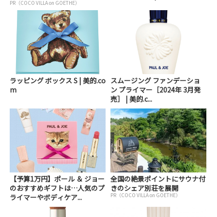
PR（COCO VILLA on GOETHE）
ラッピング ボックス S | 美的.co
スムージング ファンデーショ
m
ン プライマー［2024年 3月発
売］ | 美的.c...
【予算1万円】ポール ＆ ジョー
全国の絶景ポイントにサウナ付
のおすすめギフトは…人気のプ
きのシェア別荘を展開
PR（COCO VILLA on GOETHE）
ライマーやボディケア...