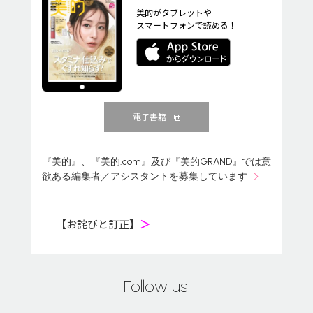
美的がタブレットや
スマートフォンで読める！
電子書籍
『美的』、『美的.com』及び『美的GRAND』では意
欲ある編集者／アシスタントを募集しています
【お詫びと訂正】
＞
Follow us!