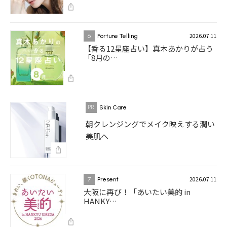
2026.07.11
6
Fortune Telling
【香る12星座占い】真木あかりが占う
「8月の…
Skin Care
朝クレンジングでメイク映えする潤い
美肌へ
2026.07.11
7
Present
大阪に再び！「あいたい美的 in
HANKY…