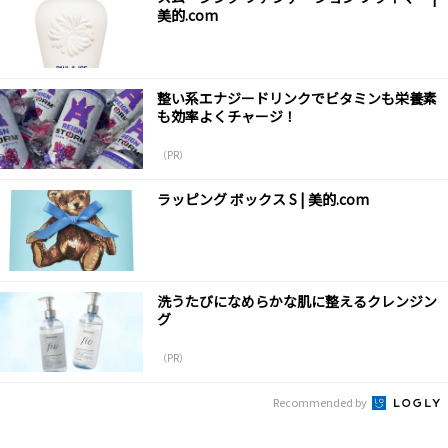
美的.com
整い系エナジードリンクでビタミンも栄養素
も効率よくチャージ！
（PR）
ラッピング ボックス S | 美的.com
洗うたびになめらかな肌に整えるクレンジン
グ
（PR）
Recommended by