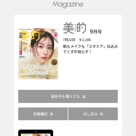
Magazine
9
月号
7月22日 ￥1,100
肌もメイクも「スタミナ」仕込み
でくずれ知らず！
最新号を購入する
定期購読
試し読み