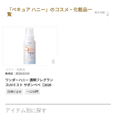
「ベキュア ハニー」のコスメ・化粧品一
表示件数：1
覧
件
コスメ・化粧品
発売日：2026.03.03
ワンダーハニー 透明フレグラン
スUVミスト サボンべべ［2026年
3月発売］
日焼け止め
～2200円
アイテム別に探す