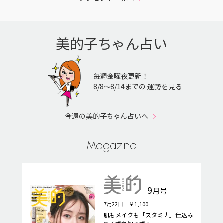
美的子ちゃん占い
毎週金曜夜更新！
8/8〜8/14までの 運勢を見る
今週の美的子ちゃん占いへ
Magazine
9
月号
7月22日 ￥1,100
肌もメイクも「スタミナ」仕込み