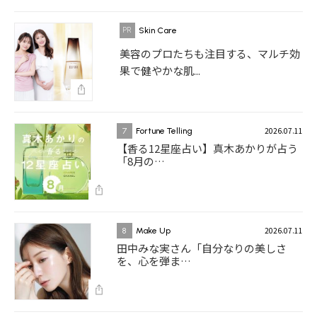
Skin Care
美容のプロたちも注目する、マルチ効
果で健やかな肌...
2026.07.11
7
Fortune Telling
【香る12星座占い】真木あかりが占う
「8月の…
2026.07.11
8
Make Up
田中みな実さん「自分なりの美しさ
を、心を弾ま…