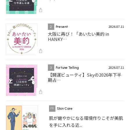
2026.07.11
2
Present
大阪に再び！「あいたい美的 in
HANKY…
2026.07.11
3
Fortune Telling
【開運ビューティ】Skyの2026年下半
期占…
Skin Care
肌が健やかになる環境作りこそが美肌
を手に入れる近...