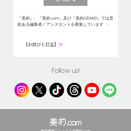
『美的』、『美的.com』及び『美的GRAND』では意
欲ある編集者／アシスタントを募集しています
【お詫びと訂正】
＞
Follow us!
美容情報／ニュースの美的.com