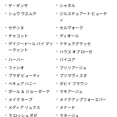
ザ・ギンザ
シャネル
シュウ ウエムラ
ジルスチュアート ビューテ
ィ
セザンヌ
セルヴォーク
チャコット
ディオール
デイジードール バイ マリ
ナチュラグラッセ
ークヮント
ハウス オブ ローゼ
ハーバー
バイユア
ファシオ
ブリリアージュ
プラダ ビューティ
プリマヴィスタ
ベキュア ハニー
ボビイ ブラウン
ポール ＆ ジョー ボーテ
マキアージュ
メイク キープ
メイクアップフォーエバー
メディア リュクス
メナード
ラ ロッシュ ポゼ
ラネージュ