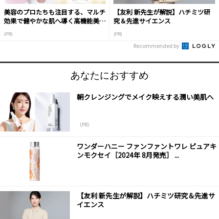
美容のプロたちも注目する、マルチ
【友利 新先生が解説】ハチミツ研
効果で健やかな肌へ導く高機能美容
究＆先進サイエンス
液
(PR)
(PR)
Recommended by
あなたにおすすめ
朝クレンジングでメイク映えする潤い美肌へ
（PR）
ワンダーハニー ファンファントワレ ピュアキ
ンモクセイ［2024年 8月発売］ ...
【友利 新先生が解説】ハチミツ研究＆先進サ
イエンス