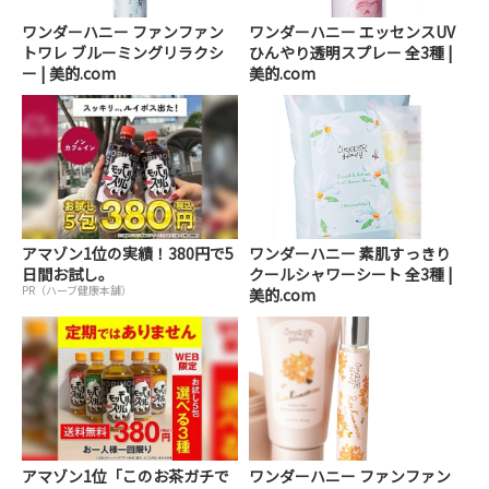
ワンダーハニー ファンファン
ワンダーハニー エッセンスUV
トワレ ブルーミングリラクシ
ひんやり透明スプレー 全3種 |
ー | 美的.com
美的.com
アマゾン1位の実績！380円で5
ワンダーハニー 素肌すっきり
日間お試し。
クールシャワーシート 全3種 |
PR（ハーブ健康本舗）
美的.com
アマゾン1位「このお茶ガチで
ワンダーハニー ファンファン