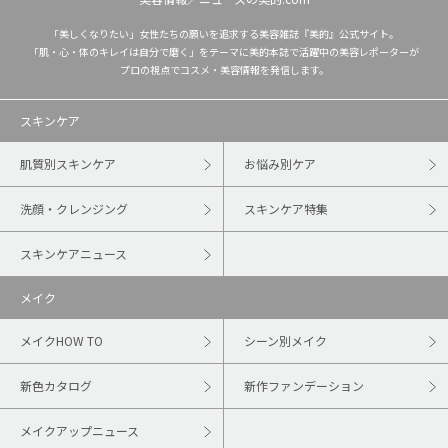
「美しくなりたい」女性たちの願いを追求する美容雑誌『美的』公式サイト。
「肌・心・体のキレイは自分で磨く」をテーマに美的本誌で活躍中の美容レポーターが
プロの視点でコスメ・美容情報を発信します。
スキンケア
肌質別スキンケア
お悩み別ケア
洗顔・クレンジング
スキンケア特集
スキンケアニュース
メイク
メイクHOW TO
シーン別メイク
新色カタログ
新作ファンデーション
メイクアップニュース