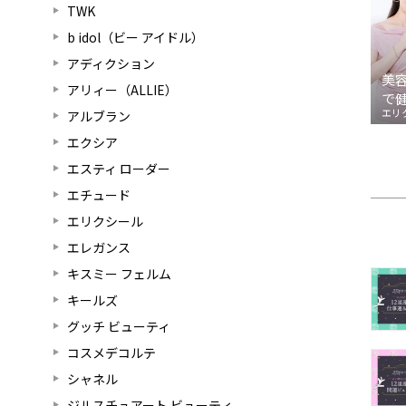
TWK
b idol（ビー アイドル）
アディクション
美
アリィー（ALLIE）
で
エリ
アルブラン
エクシア
エスティ ローダー
エチュード
エリクシール
エレガンス
キスミー フェルム
キールズ
グッチ ビューティ
コスメデコルテ
シャネル
ジルスチュアート ビューティ