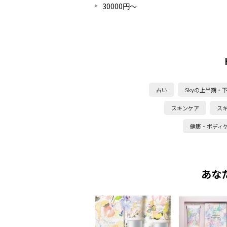
30000円～
占い
Skyの上半期・
スキンケア
ス
健康・ボディ
あな