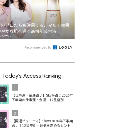
容のプロたちも注目する、マルチ効果
健やかな肌へ導く高機能美容液
クシール
Recommended by
Today's Access Ranking
1
【仕事運・金運占い】Skyが占う2026年
下半期の仕事運・金運｜12星座別
2
【開運ビューティ】Skyの2026年下半期
占い｜12星座別・運気を高めるヒント