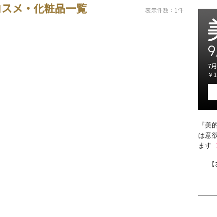
コスメ・化粧品一覧
表示件数：1件
9
7月
￥1
『美的
は意
ます
【