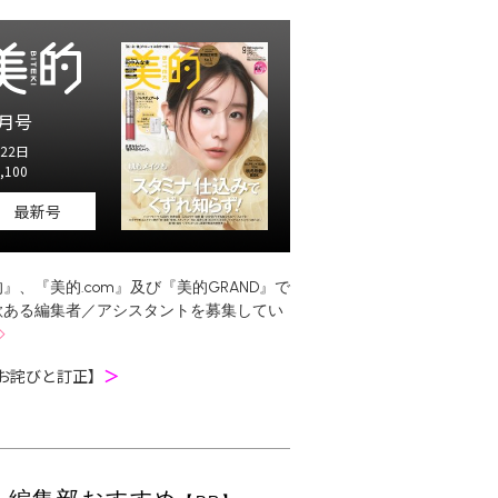
月号
22日
,100
最新号
』、『美的.com』及び『美的GRAND』で
欲ある編集者／アシスタントを募集してい
お詫びと訂正】
＞