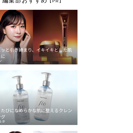
編集部おすすめ
【PR】
ュッと引き締まり、イキイキとした肌
象に
ン
うたびになめらかな肌に整えるクレン
ング
ルタ