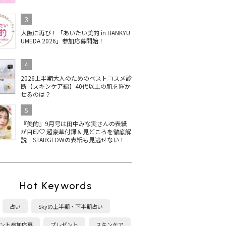
3
大阪に再び！「あいたい美的 in HANKYU
UMEDA 2026」参加応募開始！
4
2026上半期大人のためのベストコスメ診
断【スキンケア編】40代以上の肌を輝か
せるのは？
5
『美的』9月号は田中みな実さんの表紙
が目印♡ 超豪華付録＆見どころを徹底解
説｜STARGLOWの表紙も見逃せない！
Hot Keywords
占い
Skyの上半期・下半期占い
ント参加応募
プレゼント
スキンケア