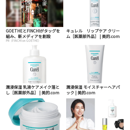
GOETHEとFINCHIがタッグを
キュレル リップケア クリー
組み、新メディアを創設
ム［医薬部外品］ | 美的.com
PR（FINCHI on GOETHE）
潤浸保湿 乳液ケアメイク落と
潤浸保湿 モイスチャーヘアパ
し［医薬部外品］ | 美的.com
ック | 美的.com