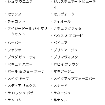
シュウ ウエムラ
ジルスチュアート ビューテ
ィ
セザンヌ
セルヴォーク
チャコット
ディオール
デイジードール バイ マリ
ナチュラグラッセ
ークヮント
ハウス オブ ローゼ
ハーバー
バイユア
ファシオ
ブリリアージュ
プラダ ビューティ
プリマヴィスタ
ベキュア ハニー
ボビイ ブラウン
ポール ＆ ジョー ボーテ
マキアージュ
メイク キープ
メイクアップフォーエバー
メディア リュクス
メナード
ラ ロッシュ ポゼ
ラネージュ
ランコム
ルナソル