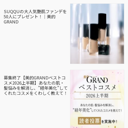
SUQQUの大人気艶肌ファンデを
50人にプレゼント！｜美的
GRAND
募集終了【美的GRANDベストコ
スメ2026上半期】あなたの肌・
髪悩みを解消し、”経年美化”して
くれたコスメをくわしく教えて！