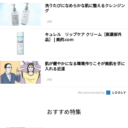
洗うたびになめらかな肌に整えるクレンジン
グ
（PR）
キュレル リップケア クリーム［医薬部外
品］ | 美的.com
肌が健やかになる環境作りこそが美肌を手に
入れる近道
（PR）
Recommended by
おすすめ特集