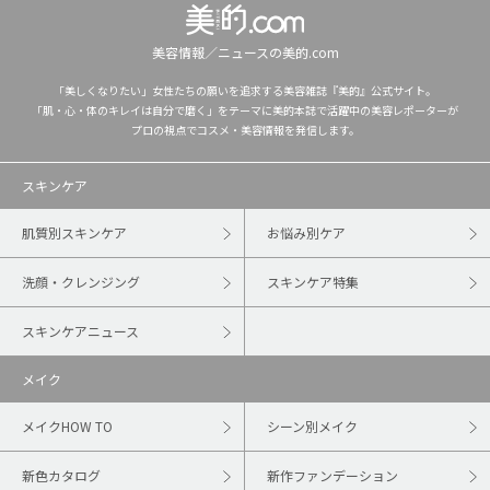
美容情報／ニュースの美的.com
「美しくなりたい」女性たちの願いを追求する美容雑誌『美的』公式サイト。
「肌・心・体のキレイは自分で磨く」をテーマに美的本誌で活躍中の美容レポーターが
プロの視点でコスメ・美容情報を発信します。
スキンケア
肌質別スキンケア
お悩み別ケア
洗顔・クレンジング
スキンケア特集
スキンケアニュース
メイク
メイクHOW TO
シーン別メイク
新色カタログ
新作ファンデーション