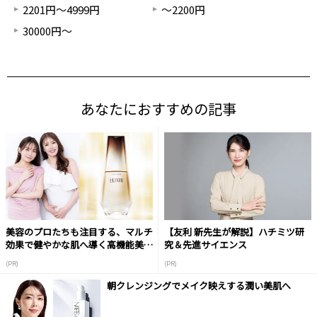
2201円～4999円
～2200円
30000円～
あなたにおすすめの記事
美容のプロたちも注目する、マルチ
【友利 新先生が解説】ハチミツ研
効果で健やかな肌へ導く高機能美容
究＆先進サイエンス
液
(PR)
(PR)
朝クレンジングでメイク映えする潤い美肌へ