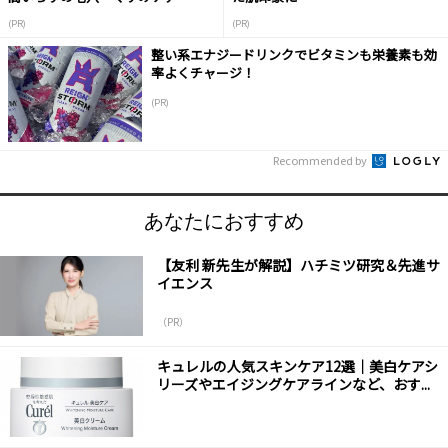
(PR)
(PR)
整い系エナジードリンクでビタミンも栄養素も効
率よくチャージ！
(PR)
Recommended by
あなたにおすすめ
【友利 新先生が解説】ハチミツ研究＆先進サ
イエンス
（PR）
キュレルの人気スキンケア12選｜美白ケアシ
リーズやエイジングケアラインなど、おす...