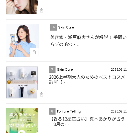
Skin Care
美容家・瀬戸麻実さんが解説！ 手間い
らずの毛穴・...
2026.07.11
7
Skin Care
2026上半期大人のためのベストコスメ
診断【…
2026.07.11
8
Fortune Telling
【香る12星座占い】真木あかりが占う
「8月の…