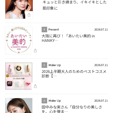
キュッと引き締まり、イキイキとした
肌印象に
2026.07.11
4
Present
大阪に再び！「あいたい美的 in
HANKY…
2026.07.11
5
Make Up
2026上半期大人のためのベストコスメ
診断【…
2026.07.11
6
Make Up
田中みな実さん「自分なりの美しさ
を、心を弾ま…