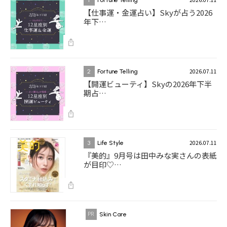
【仕事運・金運占い】Skyが占う2026
年下…
2026.07.11
2
Fortune Telling
【開運ビューティ】Skyの2026年下半
期占…
2026.07.11
3
Life Style
『美的』9月号は田中みな実さんの表紙
が目印♡…
Skin Care