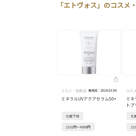
「エトヴォス」のコスメ
発売日：2026.03.04
コスメ・化粧品
コス
ミネラルUVアクアセラム50+
ミネ
トプ
化粧下地
化
2201円～4999円
22