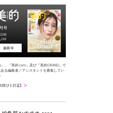
月号
22日
,100
最新号
』、『美的.com』及び『美的GRAND』で
欲ある編集者／アシスタントを募集してい
お詫びと訂正】
＞