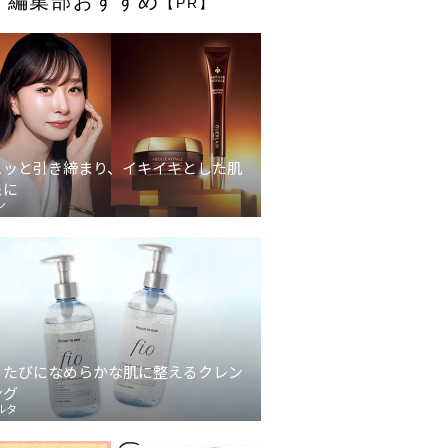
編集部おすすめ
【PR】
ュッと引き締まり、イキイキとした肌
象に
ン
うたびになめらかな肌に整えるクレン
ング
ルタ