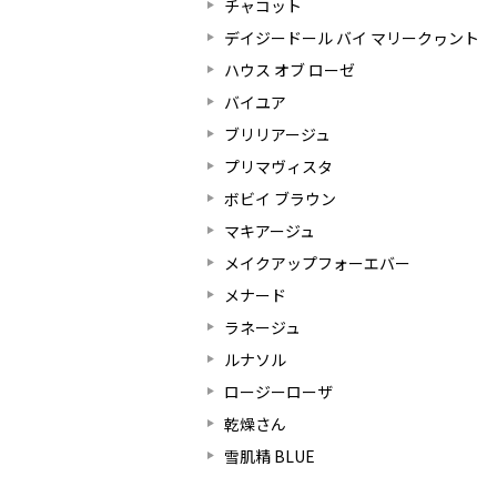
チャコット
デイジードール バイ マリークヮント
ハウス オブ ローゼ
バイユア
ブリリアージュ
プリマヴィスタ
ボビイ ブラウン
マキアージュ
メイクアップフォーエバー
メナード
ラネージュ
ルナソル
ロージーローザ
乾燥さん
雪肌精 BLUE