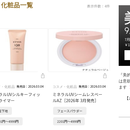
・化粧品一覧
表示件数：4件
9
7月
￥1
『美的
は意
発売日：2026.03.04
発売日：2026.03.04
メ・化粧品
コスメ・化粧品
ます
ラルUVシルキーフィッ
ミネラルUVシームレスベー
【
ライマー
ルAZ［2026年 3月発売］
粧下地
フェースパウダー
01円～4999円
2201円～4999円