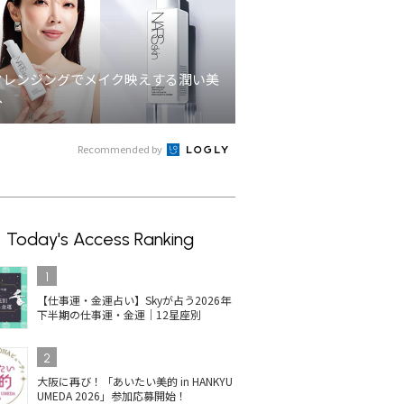
クレンジングでメイク映えする潤い美
へ
Recommended by
Today's Access Ranking
1
【仕事運・金運占い】Skyが占う2026年
下半期の仕事運・金運｜12星座別
2
大阪に再び！「あいたい美的 in HANKYU
UMEDA 2026」参加応募開始！