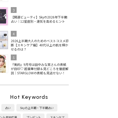
3
【開運ビューティ】Skyの2026年下半期
占い｜12星座別・運気を高めるヒント
4
2026上半期大人のためのベストコスメ診
断【スキンケア編】40代以上の肌を輝か
せるのは？
5
『美的』9月号は田中みな実さんの表紙
が目印♡ 超豪華付録＆見どころを徹底解
説｜STARGLOWの表紙も見逃せない！
Hot Keywords
占い
Skyの上半期・下半期占い
ント参加応募
プレゼント
スキンケア