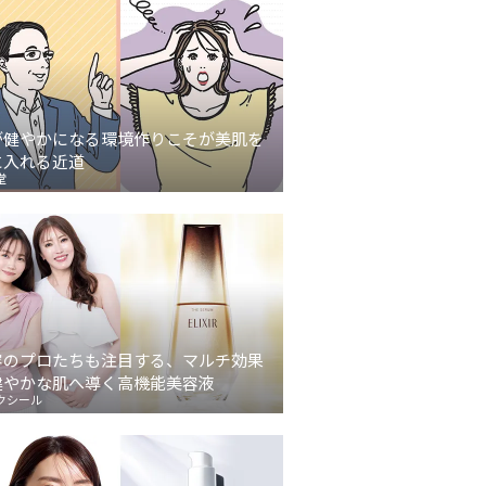
が健やかになる環境作りこそが美肌を
に入れる近道
堂
容のプロたちも注目する、マルチ効果
健やかな肌へ導く高機能美容液
クシール