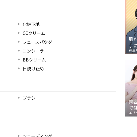
化粧下地
CCクリーム
肌
フェースパウダー
手
コンシーラー
資生
BBクリーム
日焼け止め
ブラシ
美
で
エリ
シェーディング