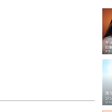
キ
印
ゲラ
洗
ジ
リベ