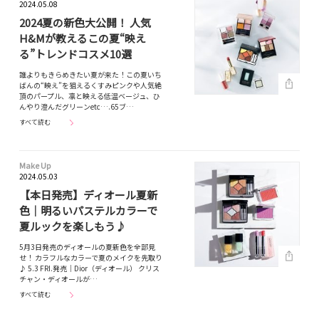
2024.05.08
2024夏の新色大公開！ 人気
H&Mが教えるこの夏“映え
る”トレンドコスメ10選
誰よりもきらめきたい夏が来た！この夏いち
ばんの“映え”を狙えるくすみピンクや人気絶
頂のパープル、凛と映える低温ベージュ、ひ
んやり澄んだグリーンetc….65ブ…
すべて読む
Make Up
2024.05.03
【本日発売】ディオール夏新
色｜明るいパステルカラーで
夏ルックを楽しもう♪
5月3日発売のディオールの夏新色を全部見
せ！ カラフルなカラーで夏のメイクを先取り
♪ 5.3 FRI.発売｜Dior（ディオール） クリス
チャン・ディオールが…
すべて読む