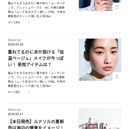
誰よりもきらめきたい夏が来た！ムーディピ
ンク、フレッシュパープル…etc. 今季の夏新
色は「ムードあるカラー使い」が旬。今年の
夏新色のトレンド使いを人気H&a…
すべて読む
Make Up
2024.05.18
重ねてるのにあか抜ける「低
温ベージュ」メイクが今っぽ
い！ 使用アイテムは？
誰よりもきらめきたい夏が来た！ムーディピ
ンク、フレッシュパープル…etc. 今季の夏新
色は「ムードあるカラー使い」が旬。今年の
夏新色のトレンド使いを人気H&a…
すべて読む
Make Up
2024.05.17
【本日発売】ルナソルの夏新
色は海辺の情景をイメージ！