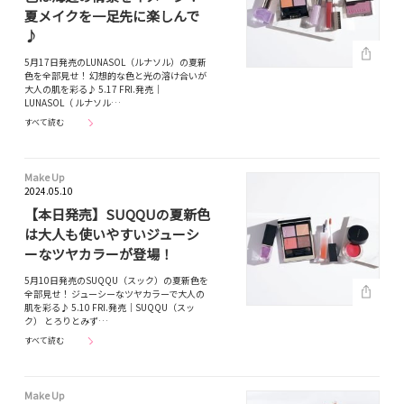
夏メイクを一足先に楽しんで
♪
5月17日発売のLUNASOL（ルナソル）の夏新
色を全部見せ！ 幻想的な色と光の溶け合いが
大人の肌を彩る♪ 5.17 FRI.発売｜
LUNASOL（ ルナソル…
すべて読む
Make Up
2024.05.10
【本日発売】SUQQUの夏新色
は大人も使いやすいジューシ
ーなツヤカラーが登場！
5月10日発売のSUQQU（スック）の夏新色を
全部見せ！ ジューシーなツヤカラーで大人の
肌を彩る♪ 5.10 FRI.発売｜SUQQU（スッ
ク） とろりとみず…
すべて読む
Make Up