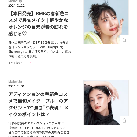
Make Up
2024.01.12
【本日発売】RMKの春新色コ
スメで最旬メイク｜軽やかな
オレンジの目元が春の訪れを
感じる♡
RMKの春新色が本日1月12日発売に。今年の
春コレクションのテーマは『Dayspring
Rhapsody』。春の移り気や、心地よさ、変わ
り続ける気分を表現。…
すべて読む
Make Up
2024.01.05
アディクションの春新色コス
メで最旬メイク｜ブルーのア
クセントで“強さ”と表現！ メ
イクのポイントは？
1月5日発売のアディクションのテーマは
『WAVE OF EMOTIONS』。目まぐるしい
日々の中で起こる感情や感覚の波を丸ごと自
分の個性として愛そう、という思…