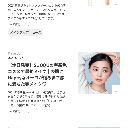
2024春夏リキッドファンデーションが続々登
場！大人気ファンデーションのリニューアル
アイテムや、発売前から話題になっていた新
アイテムもすべてご紹介しています。…
すべて読む
メイクアップニュース
Make Up
2024.01.26
【本日発売】SUQQUの春新色
コスメで最旬メイク｜表情に
Happyなオーラが宿る多幸感
に満ちた春メイク♡
QQUの春新色が本日1月26日発売に。さまざ
まな色が折り重なり、素早く表情を変えなが
ら美しく広がる水面のような『水の綾』がテ
ーマ。表情にHAPPYオーラが宿る…
すべて読む