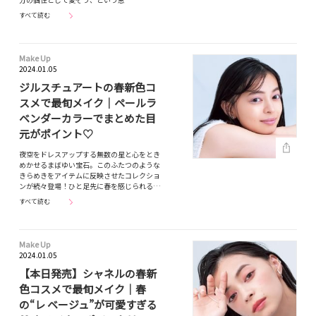
すべて読む
Make Up
2024.01.05
ジルスチュアートの春新色コ
スメで最旬メイク｜ペールラ
ベンダーカラーでまとめた目
元がポイント♡
夜空をドレスアップする無数の星と心をとき
めかせるまばゆい宝石。このふたつのような
きらめきをアイテムに反映させたコレクショ
ンが続々登場！ひと足先に春を感じられる…
すべて読む
Make Up
2024.01.05
【本日発売】シャネルの春新
色コスメで最旬メイク｜春
の“レ ベージュ”が可愛すぎる