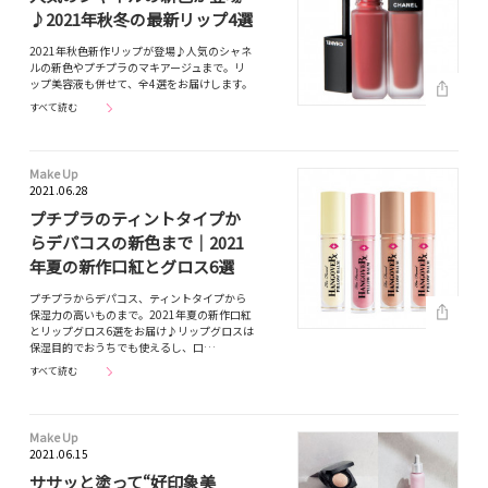
♪2021年秋冬の最新リップ4選
2021年秋色新作リップが登場♪人気のシャネ
ルの新色やプチプラのマキアージュまで。リ
ップ美容液も併せて、全4選をお届けします。
すべて読む
Make Up
2021.06.28
プチプラのティントタイプか
らデパコスの新色まで｜2021
年夏の新作口紅とグロス6選
プチプラからデパコス、ティントタイプから
保湿力の高いものまで。2021年夏の新作口紅
とリップグロス6選をお届け♪リップグロスは
保湿目的でおうちでも使えるし、口…
すべて読む
Make Up
2021.06.15
ササッと塗って“好印象美