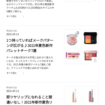
乾燥させたくないならリップグロスで保湿し
ながらリップメイクが◎。2021年の夏色新作
アイテム4,000円から5,000円台のデパコス全
6選をご紹介s。
すべて読む
Make Up
2021.05.12
1つ持っていればメークパター
ンが広がる♪2021年夏色新作
パレットチーク7選
チークの色は気分やお天気に合わせて変えた
いもの、だったらチークパレットがおすすめ
です。2021年夏の新作アイテム7選をご紹
介。アイシャドウの色に合わせて似合わ…
すべて読む
Make Up
2021.05.12
即ツヤリップになれること間
違いなし！2021年新作夏色リ