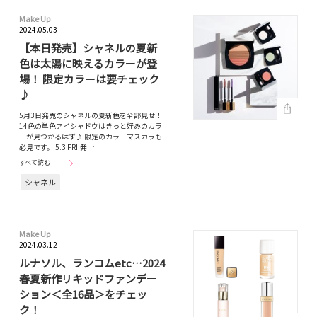
Make Up
2024.05.03
【本日発売】シャネルの夏新
色は太陽に映えるカラーが登
場！ 限定カラーは要チェック
♪
5月3日発売のシャネルの夏新色を全部見せ！
14色の単色アイシャドウはきっと好みのカラ
ーが見つかるはず♪ 限定のカラーマスカラも
必見です。 5.3 FRI.発…
すべて読む
シャネル
Make Up
2024.03.12
ルナソル、ランコムetc…2024
春夏新作リキッドファンデー
ション＜全16品＞をチェッ
ク！