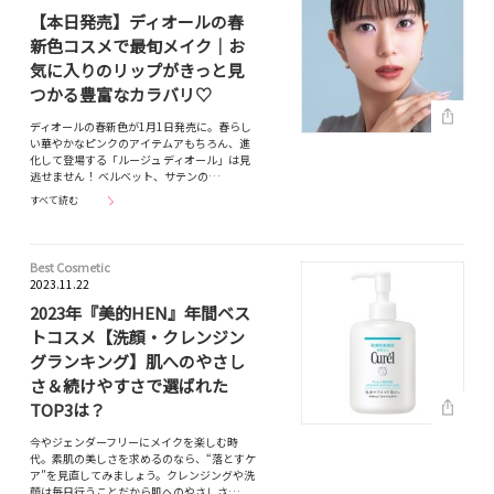
【本日発売】ディオールの春
新色コスメで最旬メイク｜お
気に入りのリップがきっと見
つかる豊富なカラバリ♡
ディオールの春新色が1月1日発売に。春らし
い華やかなピンクのアイテムアもちろん、進
化して登場する「ルージュ ディオール」は見
逃せません！ ベルベット、サテンの…
すべて読む
Best Cosmetic
2023.11.22
2023年『美的HEN』年間ベス
トコスメ【洗顔・クレンジン
グランキング】肌へのやさし
さ＆続けやすさで選ばれた
TOP3は？
今やジェンダーフリーにメイクを楽しむ時
代。素肌の美しさを求めるのなら、“落とすケ
ア”を見直してみましょう。クレンジングや洗
顔は毎日行うことだから肌へのやさしさ…