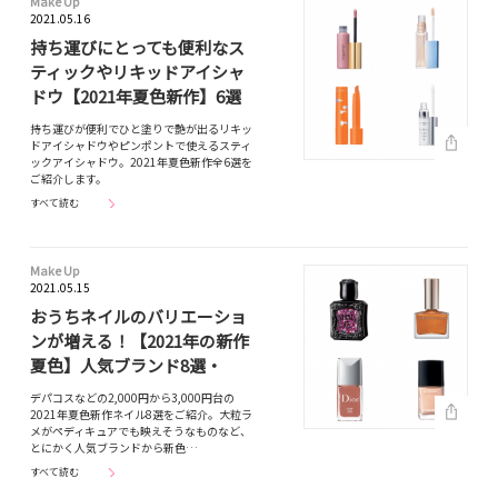
Make Up
2021.05.16
持ち運びにとっても便利なス
ティックやリキッドアイシャ
ドウ【2021年夏色新作】6選
持ち運びが便利でひと塗りで艶が出るリキッ
ドアイシャドウやピンポントで使えるスティ
ックアイシャドウ。2021年夏色新作全6選を
ご紹介します。
すべて読む
Make Up
2021.05.15
おうちネイルのバリエーショ
ンが増える！【2021年の新作
夏色】人気ブランド8選・
デパコスなどの2,000円から3,000円台の
2021年夏色新作ネイル8選をご紹介。大粒ラ
メがペディキュアでも映えそうなものなど、
とにかく人気ブランドから新色…
すべて読む