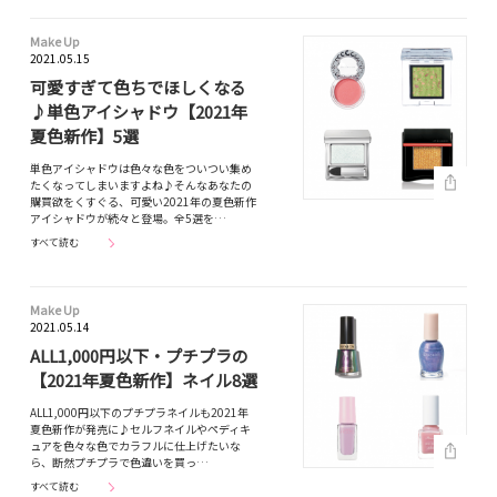
Make Up
2021.05.15
可愛すぎて色ちでほしくなる
♪単色アイシャドウ【2021年
夏色新作】5選
単色アイシャドウは色々な色をついつい集め
たくなってしまいますよね♪そんなあなたの
購買欲をくすぐる、可愛い2021年の夏色新作
アイシャドウが続々と登場。全5選を…
すべて読む
Make Up
2021.05.14
ALL1,000円以下・プチプラの
【2021年夏色新作】ネイル8選
ALL1,000円以下のプチプラネイルも2021年
夏色新作が発売に♪セルフネイルやペディキ
ュアを色々な色でカラフルに仕上げたいな
ら、断然プチプラで色違いを買っ…
すべて読む