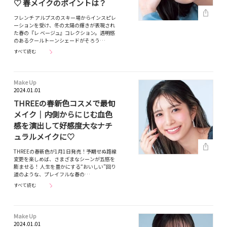
♡ 春メイクのポイントは？
フレンチ アルプスのスキー場からインスピレ
ーションを受け、冬の太陽の輝きが表現され
た春の『レ ベージュ』コレクション。透明感
のあるクールトーンシェードがそろう…
すべて読む
Make Up
2024.01.01
THREEの春新色コスメで最旬
メイク｜内側からにじむ血色
感を演出して好感度大なナチ
ュラルメイクに♡
THREEの春新色が1月1日発売！予期せぬ路線
変更を楽しめば、さまざまなシーンが五感を
膨ませる！ 人生を豊かにする“おいしい”回り
道のような、プレイフルな春の…
すべて読む
Make Up
2024.01.01