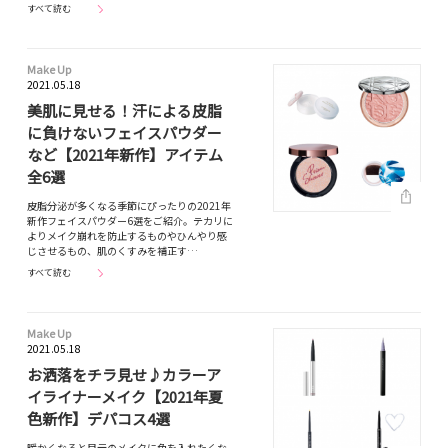
すべて読む
Make Up
2021.05.18
美肌に見せる！汗による皮脂
に負けないフェイスパウダー
など【2021年新作】アイテム
全6選
皮脂分泌が多くなる季節にぴったりの2021年
新作フェイスパウダー6選をご紹介。テカリに
よりメイク崩れを防止するものやひんやり感
じさせるもの、肌のくすみを補正す…
すべて読む
Make Up
2021.05.18
お洒落をチラ見せ♪カラーア
イライナーメイク【2021年夏
色新作】デパコス4選
暖かくなると目元のメイクに色を入れたくな