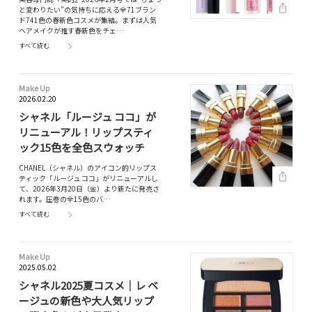
と変わりたい”の気持ちに応える全71ブラン
ド741色の春新色コスメが集結。まずは人気
ヘアメイクが推す春新色をチェ…
すべて読む
Make Up
2026.02.20
シャネル「ルージュ ココ」が
リニューアル！リップスティ
ック15色を全色スウォッチ
CHANEL（シャネル）のアイコン的リップス
ティック「ルージュ ココ」がリニューアルし
て、2026年3月20日（金）より新たに発売さ
れます。圧巻の全15色のバ…
すべて読む
Make Up
2025.05.02
シャネル2025夏コスメ｜レ ベ
ージュの新色や大人気リップ