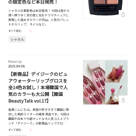
の限定色など本日発売！
シャネルの夏新色は本日発売！ 今回は昼から
夜へ移りゆく空の色と光をドラマティックに
表現した煌めきカラーが沢山。人気のパレッ
トからリップ、ネイルなど。
すべて読む
シャネル
Make Up
2025.04.06
【新商品】デイジークのピュ
アウォーターリップグロスを
全14色お試し！本場韓国で人
気のカラーも大公開【韓国
BeautyTalk vol.17】
皆様こんにちは。美容が好きすぎて韓国に移
住した美的ライターの峰岸 真由です。今回は
韓国や日本で今超ホットな大人気コスメブラ
ンド「デイジーク」の新商品リップグロ…
すべて読む