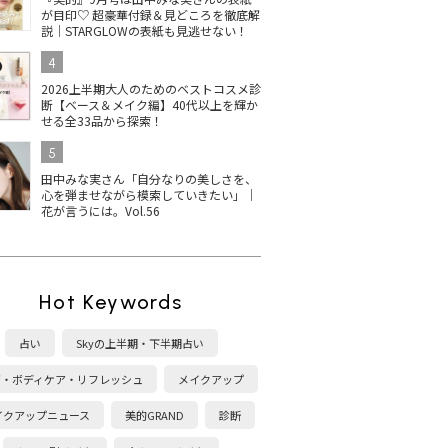
が目印♡ 超豪華付録＆見どころを徹底解
説｜STARGLOWの表紙も見逃せない！
4
2026上半期大人のためのベストコスメ診
断【ベース＆メイク編】40代以上を輝か
せる全33品から探索！
5
田中みな実さん「自分なりの美しさを、
心を弾ませながら模索していきたい」｜
花が言うには。Vol.56
Hot Keywords
占い
Skyの上半期・下半期占い
康・ボディケア・リフレッシュ
メイクアップ
イクアップニュース
美的GRAND
診断