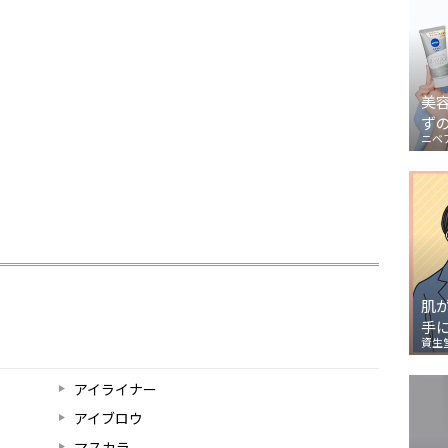
美
ず
ニベ
肌
手
資生
アイライナー
アイブロウ
マスカラ