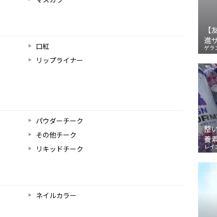
【
進
口紅
ゲラ
リップライナー
パウダーチーク
整
その他チーク
養
レイ
リキッドチーク
ネイルカラー