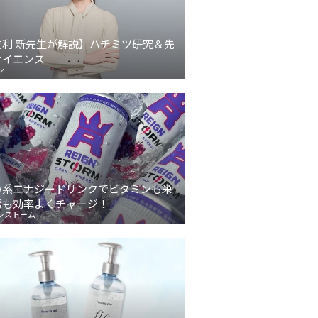
友利 新先生が解説】ハチミツ研究＆先
サイエンス
ン
い系エナジードリンクでビタミンも栄
素も効率よくチャージ！
ンストーム