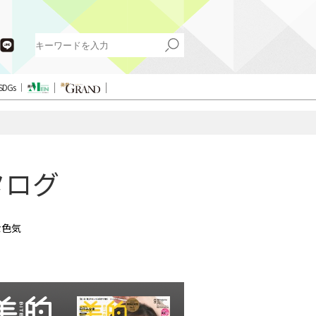
SDGs
タログ
な色気