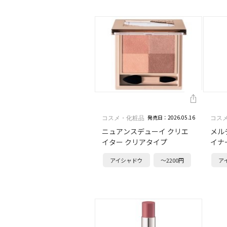
発売日：2026.05.16
コスメ・化粧品
コス
ニュアンスデューイ クリエ
メル
イター クリアタイプ
イナ
アイシャドウ
～2200円
ア