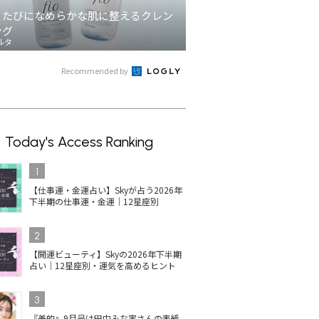
うたびになめらかな肌に整えるクレン
ング
ルタ
Recommended by
Today's Access Ranking
1
【仕事運・金運占い】Skyが占う2026年
下半期の仕事運・金運｜12星座別
2
【開運ビューティ】Skyの2026年下半期
占い｜12星座別・運気を高めるヒント
3
『美的』9月号は田中みな実さんの表紙