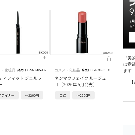
9
7月
￥1
『美的
は意
発売日：2026.05.16
発売日：2026.05.16
メ・化粧品
コスメ・化粧品
ます
ティフィット ジェルラ
ネンマクフェイク ルージュ
【
ー
Ⅱ［2026年 5月発売］
イライナー
～2200円
口紅
～2200円