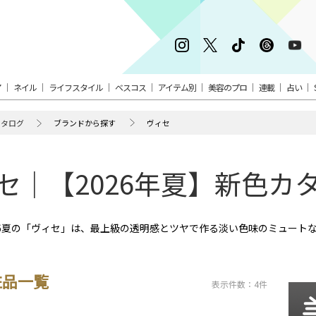
ア
ネイル
ライフスタイル
ベスコス
アイテム別
美容のプロ
連載
占い
カタログ
ブランドから探す
ヴィセ
セ｜【2026年夏】新色カ
26夏の「ヴィセ」は、最上級の透明感とツヤで作る淡い色味のミュート
粧品一覧
表示件数：4件