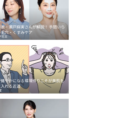
容家・瀬戸麻実さんが解説！ 手間いら
の毛穴・くすみケア
ア花王
が健やかになる環境作りこそが美肌を
に入れる近道
堂