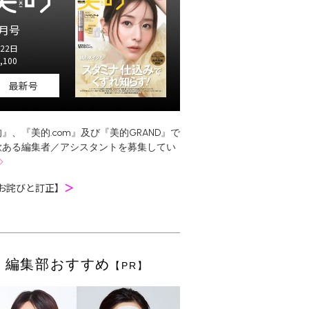
月号
22日
,100
最新号
』、『美的.com』及び『美的GRAND』で
欲ある編集者／アシスタントを募集してい
お詫びと訂正】
＞
編集部おすすめ
【PR】