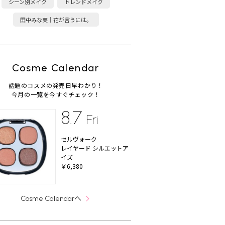
シーン別メイク
トレンドメイク
田中みな実｜花が言うには。
Cosme Calendar
話題のコスメの発売日早わかり！
今月の一覧を今すぐチェック！
8.7
Fri
セルヴォーク
レイヤード シルエットア
イズ
￥6,380
へ
Cosme Calendar