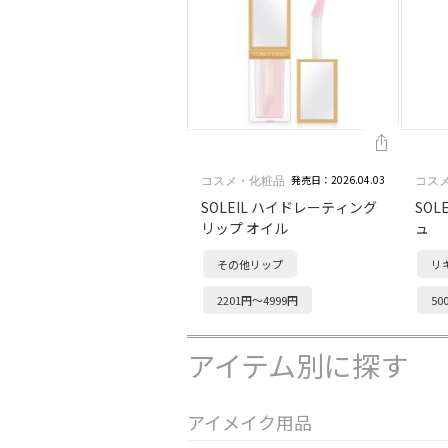
発売日：2026.04.03
コスメ・化粧品
コス
SOLEIL ハイドレーティング
SOL
リップ オイル
ュ
その他リップ
リ
2201円～4999円
50
アイテム別に探す
アイメイク用品