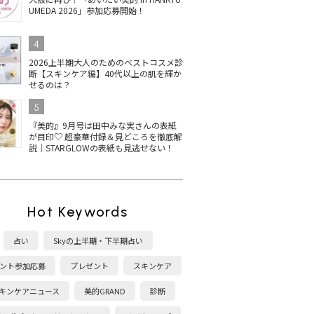
UMEDA 2026」参加応募開始！
4
2026上半期大人のためのベストコスメ診
断【スキンケア編】40代以上の肌を輝か
せるのは？
5
『美的』9月号は田中みな実さんの表紙
が目印♡ 超豪華付録＆見どころを徹底解
説｜STARGLOWの表紙も見逃せない！
Hot Keywords
占い
Skyの上半期・下半期占い
ント参加応募
プレゼント
スキンケア
キンケアニュース
美的GRAND
診断