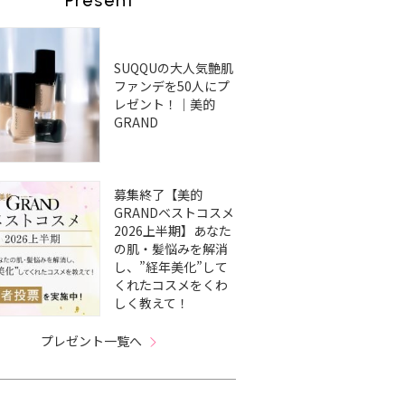
Present
SUQQUの大人気艶肌
ファンデを50人にプ
レゼント！｜美的
GRAND
募集終了【美的
GRANDベストコスメ
2026上半期】あなた
の肌・髪悩みを解消
し、”経年美化”して
くれたコスメをくわ
しく教えて！
プレゼント一覧へ