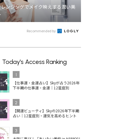
クレンジングでメイク映えする潤い美
へ
Recommended by
Today's Access Ranking
1
【仕事運・金運占い】Skyが占う2026年
下半期の仕事運・金運｜12星座別
2
【開運ビューティ】Skyの2026年下半期
占い｜12星座別・運気を高めるヒント
3
大阪に再び！「あいたい美的 in HANKYU