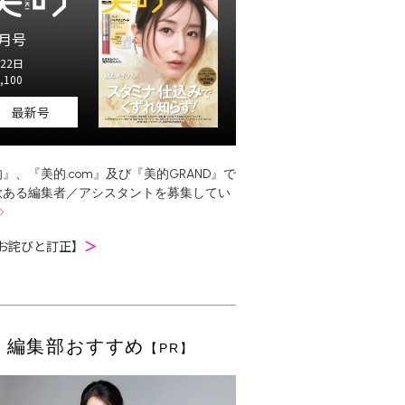
月号
22日
,100
最新号
』、『美的.com』及び『美的GRAND』で
欲ある編集者／アシスタントを募集してい
お詫びと訂正】
＞
編集部おすすめ
【PR】