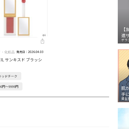
【
進
ゲラ
発売日：2026.04.03
メ・化粧品
EIL サンキスド ブラッシ
キッドチーク
00円～9999円
肌
手
資生