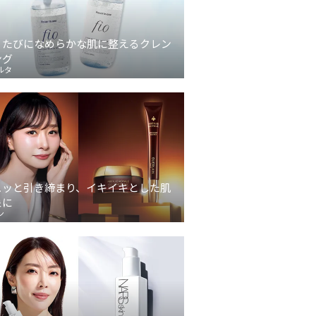
うたびになめらかな肌に整えるクレン
ング
ルタ
ュッと引き締まり、イキイキとした肌
象に
ン