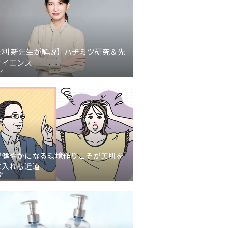
友利 新先生が解説】ハチミツ研究＆先
サイエンス
ン
が健やかになる環境作りこそが美肌を
に入れる近道
堂