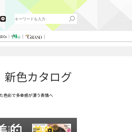
SDGs
夏】新色カタログ
した色彩で多幸感が漂う表情へ