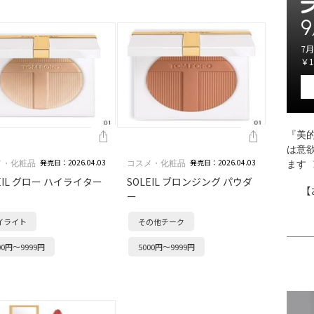
9
7月
￥1
『美的
は意
発売日：2026.04.03
発売日：2026.04.03
メ・化粧品
コスメ・化粧品
ます
EIL グロー ハイライター
SOLEIL ブロンジング パウダ
【
ー
イライト
その他チーク
00円～9999円
5000円～9999円