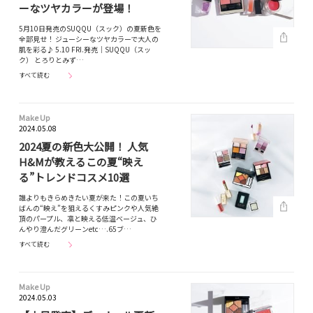
ーなツヤカラーが登場！
5月10日発売のSUQQU（スック）の夏新色を
全部見せ！ ジューシーなツヤカラーで大人の
肌を彩る♪ 5.10 FRI.発売｜SUQQU（スッ
ク） とろりとみず…
すべて読む
Make Up
2024.05.08
2024夏の新色大公開！ 人気
H&Mが教えるこの夏“映え
る”トレンドコスメ10選
誰よりもきらめきたい夏が来た！この夏いち
ばんの“映え”を狙えるくすみピンクや人気絶
頂のパープル、凛と映える低温ベージュ、ひ
んやり澄んだグリーンetc….65ブ…
すべて読む
Make Up
2024.05.03