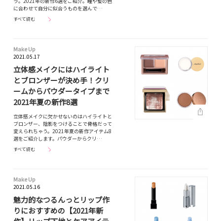
ラ。2021年の新作6選をご紹介。瞳や髪の色
に合わせて自分に似合うものを選んで…
すべて読む
Make Up
2021.05.17
立体感メイクにはハイライト
とブロンザーが決め手！クリ
ームからパウダータイプまで
2021年夏の新作8選
立体感メイクに欠かせないのはハイライトと
ブロンザー、陰影をつけることで骨格だって
変えられちゃう。2021年夏の新作アイテム8
選をご紹介します。パウダーからクリ…
すべて読む
Make Up
2021.05.16
魅力的なつるんっとリップ作
りにおすすめの【2021年新