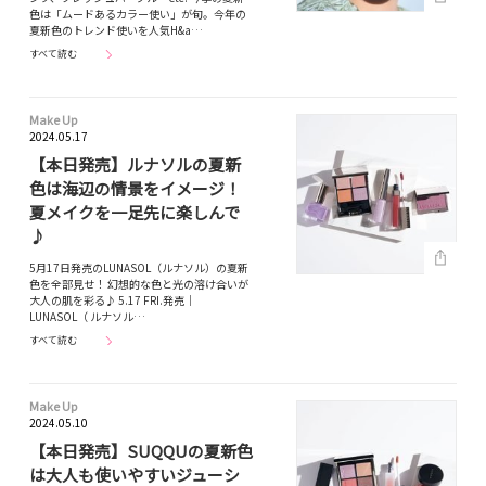
色は「ムードあるカラー使い」が旬。今年の
夏新色のトレンド使いを人気H&a…
すべて読む
Make Up
2024.05.17
【本日発売】ルナソルの夏新
色は海辺の情景をイメージ！
夏メイクを一足先に楽しんで
♪
5月17日発売のLUNASOL（ルナソル）の夏新
色を全部見せ！ 幻想的な色と光の溶け合いが
大人の肌を彩る♪ 5.17 FRI.発売｜
LUNASOL（ ルナソル…
すべて読む
Make Up
2024.05.10
【本日発売】SUQQUの夏新色
は大人も使いやすいジューシ