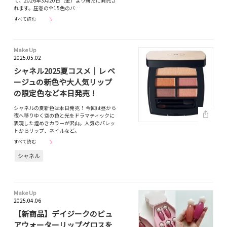
て、2026年3月20日（金）より新たに発売さ
れます。圧巻の全15色のバ…
すべて読む
Make Up
2025.05.02
シャネル2025夏コスメ｜レ ベ
ージュの新色や大人気リップ
の限定色など本日発売！
シャネルの夏新色は本日発売！ 今回は昼から
夜へ移りゆく空の色と光をドラマティックに
表現した煌めきカラーが沢山。人気のパレッ
トからリップ、ネイルなど。
すべて読む
シャネル
Make Up
2025.04.06
【新商品】デイジークのピュ
アウォーターリップグロスを