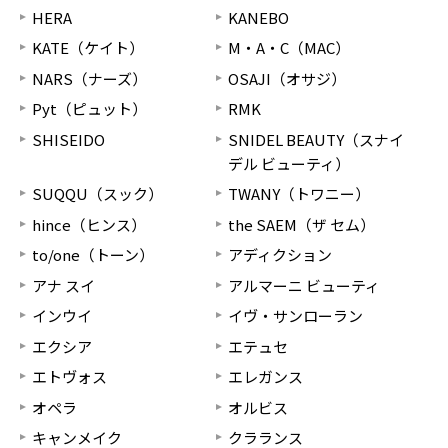
HERA
KANEBO
KATE（ケイト）
M・A・C（MAC）
NARS（ナーズ）
OSAJI（オサジ）
Pyt（ピュット）
RMK
SHISEIDO
SNIDEL BEAUTY（スナイ
デル ビューティ）
SUQQU（スック）
TWANY（トワニー）
hince（ヒンス）
the SAEM（ザ セム）
to/one（トーン）
アディクション
アナ スイ
アルマーニ ビューティ
インウイ
イヴ・サンローラン
エクシア
エテュセ
エトヴォス
エレガンス
オペラ
オルビス
キャンメイク
クラランス