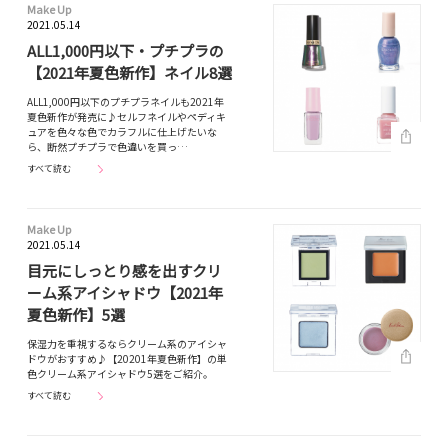
Make Up
2021.05.14
ALL1,000円以下・プチプラの
【2021年夏色新作】ネイル8選
ALL1,000円以下のプチプラネイルも2021年
夏色新作が発売に♪セルフネイルやペディキ
ュアを色々な色でカラフルに仕上げたいな
ら、断然プチプラで色違いを買っ…
すべて読む
Make Up
2021.05.14
目元にしっとり感を出すクリ
ーム系アイシャドウ【2021年
夏色新作】5選
保湿力を重視するならクリーム系のアイシャ
ドウがおすすめ♪【20201年夏色新作】の単
色クリーム系アイシャドウ5選をご紹介。
すべて読む