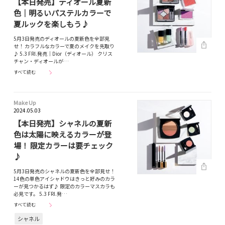
【本日発売】ディオール夏新
色｜明るいパステルカラーで
夏ルックを楽しもう♪
5月3日発売のディオールの夏新色を全部見
せ！ カラフルなカラーで夏のメイクを先取り
♪ 5.3 FRI.発売｜Dior（ディオール） クリス
チャン・ディオールが…
すべて読む
Make Up
2024.05.03
【本日発売】シャネルの夏新
色は太陽に映えるカラーが登
場！ 限定カラーは要チェック
♪
5月3日発売のシャネルの夏新色を全部見せ！
14色の単色アイシャドウはきっと好みのカラ
ーが見つかるはず♪ 限定のカラーマスカラも
必見です。 5.3 FRI.発…
すべて読む
シャネル