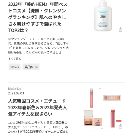
2023年『美的HEN』年間ベス
トコスメ【洗顔・クレンジン
グランキング】肌へのやさし
さ＆続けやすさで選ばれた
TOP3は？
今やジェンダーフリーにメイクを楽しむ時
代。素肌の美しさを求めるのなら、“落とすケ
ア”を見直してみましょう。クレンジングや洗
顔は毎日行うことだから肌へのやさしさ…
すべて読む
News
美的MEN
Make Up
2023.02.03
人気韓国コスメ・エチュード
2023年春新色＆2022年発売人
気アイテムを総ざらい
コスパ抜群なのにカラバリも豊富♪韓国発の
大人気ブランド「エチュード（ETUDE）」の
かわいすぎる2022年新作アイテムをご紹介し