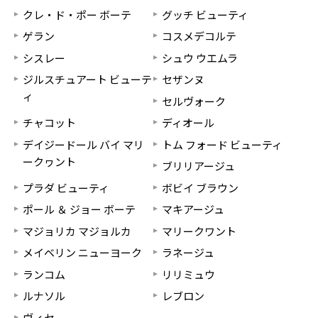
クレ・ド・ポー ボーテ
グッチ ビューティ
ゲラン
コスメデコルテ
シスレー
シュウ ウエムラ
ジルスチュアート ビューテ
セザンヌ
ィ
セルヴォーク
チャコット
ディオール
デイジードール バイ マリ
トム フォード ビューティ
ークヮント
ブリリアージュ
プラダ ビューティ
ボビイ ブラウン
ポール ＆ ジョー ボーテ
マキアージュ
マジョリカ マジョルカ
マリークワント
メイベリン ニューヨーク
ラネージュ
ランコム
リリミュウ
ルナソル
レブロン
ヴィセ