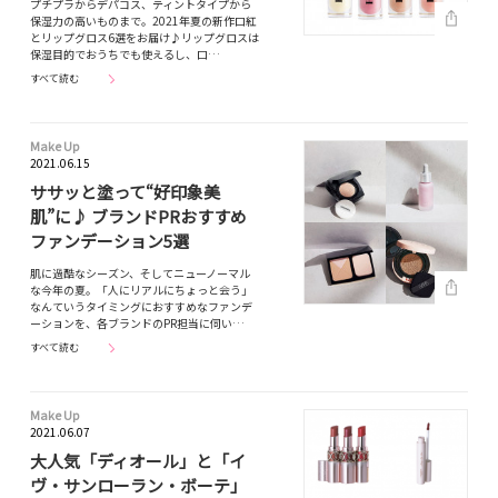
プチプラからデパコス、ティントタイプから
保湿力の高いものまで。2021年夏の新作口紅
とリップグロス6選をお届け♪リップグロスは
保湿目的でおうちでも使えるし、口…
すべて読む
Make Up
2021.06.15
ササッと塗って“好印象美
肌”に♪ ブランドPRおすすめ
ファンデーション5選
肌に過酷なシーズン、そしてニューノーマル
な今年の夏。「人にリアルにちょっと会う」
なんていうタイミングにおすすめなファンデ
ーションを、各ブランドのPR担当に伺い…
すべて読む
Make Up
2021.06.07
大人気「ディオール」と「イ
ヴ・サンローラン・ボーテ」