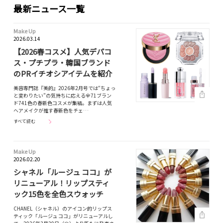
最新ニュース一覧
Make Up
2026.03.14
【2026春コスメ】人気デパコ
ス・プチプラ・韓国ブランド
のPRイチオシアイテムを紹介
美容専門誌『美的』2026年2月号では“ちょっ
と変わりたい”の気持ちに応える全71ブラン
ド741色の春新色コスメが集結。まずは人気
ヘアメイクが推す春新色をチェ…
すべて読む
Make Up
2026.02.20
シャネル「ルージュ ココ」が
リニューアル！リップスティ
ック15色を全色スウォッチ
CHANEL（シャネル）のアイコン的リップス
ティック「ルージュ ココ」がリニューアルし