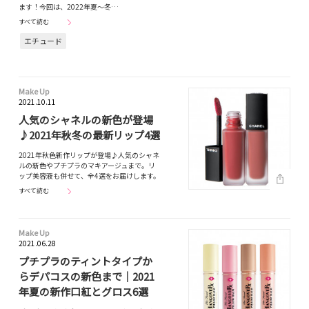
ます！今回は、2022年夏〜冬…
すべて読む
エチュード
Make Up
2021.10.11
人気のシャネルの新色が登場
♪2021年秋冬の最新リップ4選
2021年秋色新作リップが登場♪人気のシャネ
ルの新色やプチプラのマキアージュまで。リ
ップ美容液も併せて、全4選をお届けします。
すべて読む
Make Up
2021.06.28
プチプラのティントタイプか
らデパコスの新色まで｜2021
年夏の新作口紅とグロス6選