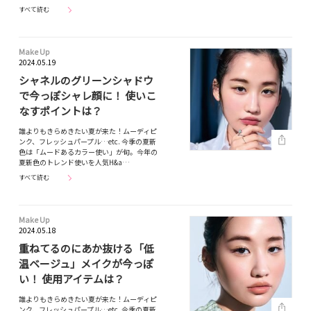
すべて読む
Make Up
2024.05.19
シャネルのグリーンシャドウ
で今っぽシャレ顔に！ 使いこ
なすポイントは？
誰よりもきらめきたい夏が来た！ムーディピ
ンク、フレッシュパープル…etc. 今季の夏新
色は「ムードあるカラー使い」が旬。今年の
夏新色のトレンド使いを人気H&a…
すべて読む
Make Up
2024.05.18
重ねてるのにあか抜ける「低
温ベージュ」メイクが今っぽ
い！ 使用アイテムは？
誰よりもきらめきたい夏が来た！ムーディピ
ンク、フレッシュパープル…etc. 今季の夏新