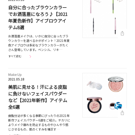
自分に合ったブラウンカラー
でお洒落眉になろう♪【2021
年夏色新作】アイブロウアイ
テム8選
お洒落眉メイクは、いかに自分に合ったブラ
ウンカラーを選べるかがポイント！2021年夏
色アイブロウは多彩なブラウンカラーがたく
さん登場しています。ペンシル、リキ…
すべて読む
Make Up
2021.05.18
美肌に見せる！汗による皮脂
に負けないフェイスパウダー
など【2021年新作】アイテム
全6選
皮脂分泌が多くなる季節にぴったりの2021年
新作フェイスパウダー6選をご紹介。テカリに
よりメイク崩れを防止するものやひんやり感
じさせるもの、肌のくすみを補正す…