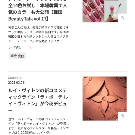
全14色お試し！本場韓国で人
気のカラーも大公開【韓国
BeautyTalk vol.17】
皆様こんにちは。美容が好きすぎて韓国に移
住した美的ライターの峰岸 真由です。今回は
韓国や日本で今超ホットな大人気コスメブラ
ンド「デイジーク」の新商品リップグロ…
すべて読む
峰岸 真由
Make Up
2025.03.06
ルイ・ヴィトンの新コスメテ
ィックライン「ラ・ボーテ ル
イ・ヴィトン」が今秋デビュ
ー
速報！ ルイ・ヴィトンの新コスメティックラ
イン「ラ・ボーテ ルイ・ヴィトン」が登場し
ます！ 気になるディレクターや製品ラインナ
ップは？ 2025年秋、ルイ・ヴ…