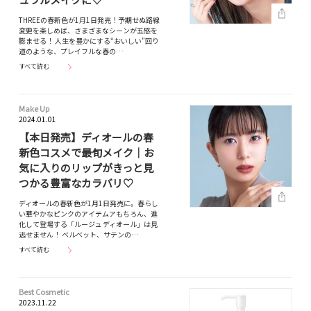
THREEの春新色が1月1日発売！予期せぬ路線
変更を楽しめば、さまざまなシーンが五感を
膨ませる！ 人生を豊かにする“おいしい”回り
道のような、プレイフルな春の…
すべて読む
Make Up
2024.01.01
【本日発売】ディオールの春
新色コスメで最旬メイク｜お
気に入りのリップがきっと見
つかる豊富なカラバリ♡
ディオールの春新色が1月1日発売に。春らし
い華やかなピンクのアイテムアもちろん、進
化して登場する「ルージュ ディオール」は見
逃せません！ ベルベット、サテンの…
すべて読む
Best Cosmetic
2023.11.22