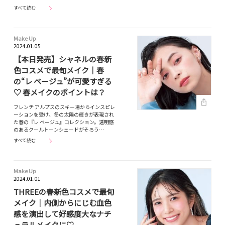
すべて読む
Make Up
2024.01.05
【本日発売】シャネルの春新
色コスメで最旬メイク｜春
の“レ ベージュ”が可愛すぎる
♡ 春メイクのポイントは？
フレンチ アルプスのスキー場からインスピレ
ーションを受け、冬の太陽の輝きが表現され
た春の『レ ベージュ』コレクション。透明感
のあるクールトーンシェードがそろう…
すべて読む
Make Up
2024.01.01
THREEの春新色コスメで最旬
メイク｜内側からにじむ血色
感を演出して好感度大なナチ
ュラルメイクに♡