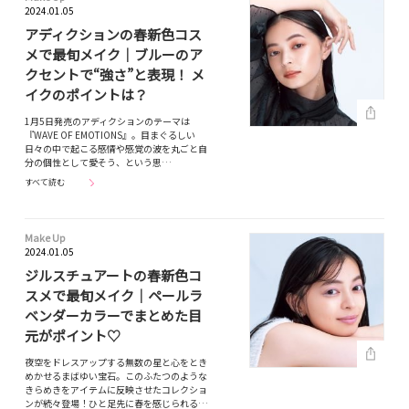
2024.01.05
アディクションの春新色コス
メで最旬メイク｜ブルーのア
クセントで“強さ”と表現！ メ
イクのポイントは？
1月5日発売のアディクションのテーマは
『WAVE OF EMOTIONS』。目まぐるしい
日々の中で起こる感情や感覚の波を丸ごと自
分の個性として愛そう、という思…
すべて読む
Make Up
2024.01.05
ジルスチュアートの春新色コ
スメで最旬メイク｜ペールラ
ベンダーカラーでまとめた目
元がポイント♡
夜空をドレスアップする無数の星と心をとき
めかせるまばゆい宝石。このふたつのような
きらめきをアイテムに反映させたコレクショ
ンが続々登場！ひと足先に春を感じられる…