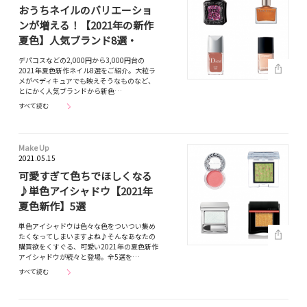
おうちネイルのバリエーショ
ンが増える！【2021年の新作
夏色】人気ブランド8選・
デパコスなどの2,000円から3,000円台の
2021年夏色新作ネイル8選をご紹介。大粒ラ
メがペディキュアでも映えそうなものなど、
とにかく人気ブランドから新色…
すべて読む
Make Up
2021.05.15
可愛すぎて色ちでほしくなる
♪単色アイシャドウ【2021年
夏色新作】5選
単色アイシャドウは色々な色をついつい集め
たくなってしまいますよね♪そんなあなたの
購買欲をくすぐる、可愛い2021年の夏色新作
アイシャドウが続々と登場。全5選を…
すべて読む