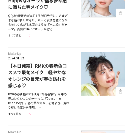
Happyなオーラが宿る多幸感
に満ちた春メイク♡
QQUの春新色が本日1月26日発売に。さまざ
まな色が折り重なり、素早く表情を変えなが
ら美しく広がる水面のような『水の綾』がテ
ーマ。表情にHAPPYオーラが宿る…
すべて読む
Make Up
2024.01.12
【本日発売】RMKの春新色コ
スメで最旬メイク｜軽やかな
オレンジの目元が春の訪れを
感じる♡
RMKの春新色が本日1月12日発売に。今年の
春コレクションのテーマは『Dayspring
Rhapsody』。春の移り気や、心地よさ、変わ
り続ける気分を表現。…
すべて読む
Make Up