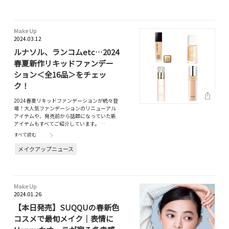
Make Up
2024.03.12
ルナソル、ランコムetc…2024
春夏新作リキッドファンデー
ション＜全16品＞をチェッ
ク！
2024春夏リキッドファンデーションが続々登
場！大人気ファンデーションのリニューアル
アイテムや、発売前から話題になっていた新
アイテムもすべてご紹介しています。…
すべて読む
メイクアップニュース
Make Up
2024.01.26
【本日発売】SUQQUの春新色
コスメで最旬メイク｜表情に