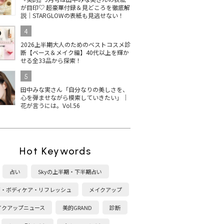
が目印♡ 超豪華付録＆見どころを徹底解
説｜STARGLOWの表紙も見逃せない！
4
2026上半期大人のためのベストコスメ診
断【ベース＆メイク編】40代以上を輝か
せる全33品から探索！
5
田中みな実さん「自分なりの美しさを、
心を弾ませながら模索していきたい」｜
花が言うには。Vol.56
Hot Keywords
占い
Skyの上半期・下半期占い
康・ボディケア・リフレッシュ
メイクアップ
イクアップニュース
美的GRAND
診断