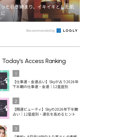
ュッと引き締まり、イキイキとした肌
象に
ン
Recommended by
Today's Access Ranking
1
【仕事運・金運占い】Skyが占う2026年
下半期の仕事運・金運｜12星座別
2
【開運ビューティ】Skyの2026年下半期
占い｜12星座別・運気を高めるヒント
3
『美的』9月号は田中みな実さんの表紙