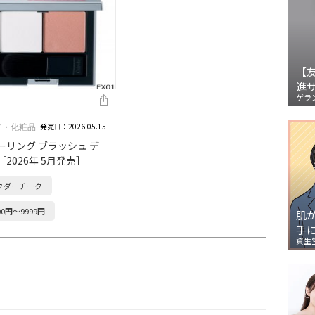
【
進
ゲラ
発売日：2026.05.15
メ・化粧品
ーリング ブラッシュ デ
［2026年 5月発売］
ウダーチーク
00円～9999円
肌
手
資生