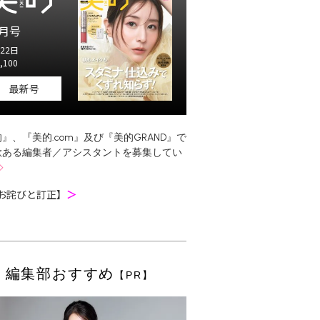
月号
22日
,100
最新号
』、『美的.com』及び『美的GRAND』で
欲ある編集者／アシスタントを募集してい
お詫びと訂正】
＞
編集部おすすめ
【PR】