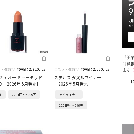
9
7月
￥1
『美的
は意
発売日：2026.05.15
発売日：2026.05.15
メ・化粧品
コスメ・化粧品
ます
ジュ オー ミューテッド
ステルス ダズルライナー
【
ウ［2026年 5月発売］
［2026年 5月発売］
紅
2201円～4999円
アイライナー
2201円～4999円