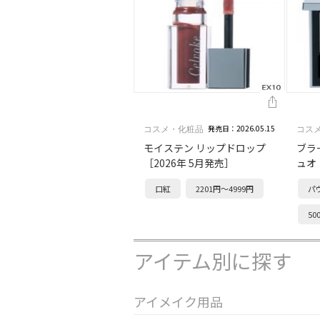
発売日：2026.05.15
コスメ・化粧品
コス
モイステン リップドロップ
ブラ
［2026年 5月発売］
ュオ
口紅
2201円～4999円
パ
50
アイテム別に探す
アイメイク用品