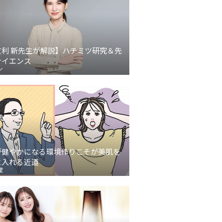
友利 新先生が解説】ハチミツ研究＆先
サイエンス
ン
が健やかになる環境作りこそが美肌を
に入れる近道
堂