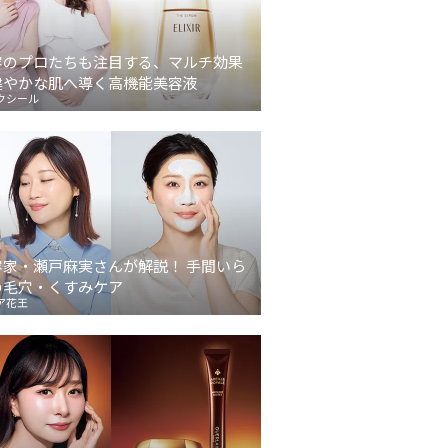
容のプロたちも注目する、マルチ効果
健やかな肌へ導く高機能美容液
クシール
容家・瀬戸麻実さんが解説！ 手間いら
の毛穴・くすみケア
ア花王