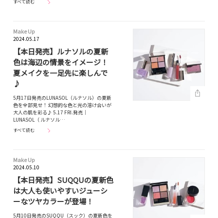
すべて読む
Make Up
2024.05.17
【本日発売】ルナソルの夏新
色は海辺の情景をイメージ！
夏メイクを一足先に楽しんで
♪
5月17日発売のLUNASOL（ルナソル）の夏新
色を全部見せ！ 幻想的な色と光の溶け合いが
大人の肌を彩る♪ 5.17 FRI.発売｜
LUNASOL（ ルナソル…
すべて読む
Make Up
2024.05.10
【本日発売】SUQQUの夏新色
は大人も使いやすいジューシ
ーなツヤカラーが登場！
5月10日発売のSUQQU（スック）の夏新色を