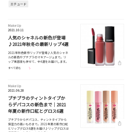
エチュード
Make Up
2021.10.11
人気のシャネルの新色が登場
♪2021年秋冬の最新リップ4選
2021年秋色新作リップが登場♪人気のシャネ
ルの新色やプチプラのマキアージュまで。リ
ップ美容液も併せて、全4選をお届けします。
すべて読む
Make Up
2021.06.28
プチプラのティントタイプか
らデパコスの新色まで｜2021
年夏の新作口紅とグロス6選
プチプラからデパコス、ティントタイプから
保湿力の高いものまで。2021年夏の新作口紅
とリップグロス6選をお届け♪リップグロスは