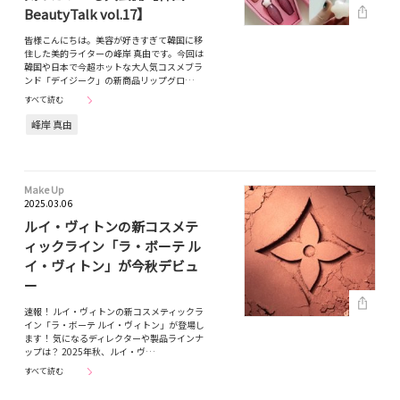
BeautyTalk vol.17】
皆様こんにちは。美容が好きすぎて韓国に移
住した美的ライターの峰岸 真由です。今回は
韓国や日本で今超ホットな大人気コスメブラ
ンド「デイジーク」の新商品リップグロ…
すべて読む
峰岸 真由
Make Up
2025.03.06
ルイ・ヴィトンの新コスメテ
ィックライン「ラ・ボーテ ル
イ・ヴィトン」が今秋デビュ
ー
速報！ ルイ・ヴィトンの新コスメティックラ
イン「ラ・ボーテ ルイ・ヴィトン」が登場し
ます！ 気になるディレクターや製品ラインナ
ップは？ 2025年秋、ルイ・ヴ…
すべて読む