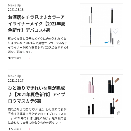
Make Up
2021.05.18
お洒落をチラ見せ♪カラーア
イライナーメイク【2021年夏
色新作】デパコス4選
暖かくなると目元のメイクに色を入れたくな
りませんか？2021年の夏色からカラフルなア
イライナーが続々登場♪デパコスのおすすめ4
選をご紹介します。
すべて読む
Make Up
2021.05.17
ひと塗りできれいな眉が完成
♪【2021年夏色新作】アイブ
ロウマスカラ6選
眉毛の形さえ整えていれば、ひと塗りで眉が
完成する簡単でラクチンなアイブロウマスカ
ラ。2021年の新作6選をご紹介。瞳や髪の色
に合わせて自分に似合うものを選んで…
すべて読む