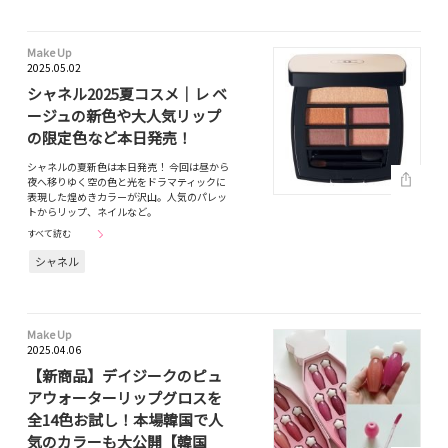
Make Up
2025.05.02
シャネル2025夏コスメ｜レ ベ
ージュの新色や大人気リップ
の限定色など本日発売！
シャネルの夏新色は本日発売！ 今回は昼から
夜へ移りゆく空の色と光をドラマティックに
表現した煌めきカラーが沢山。人気のパレッ
トからリップ、ネイルなど。
すべて読む
シャネル
Make Up
2025.04.06
【新商品】デイジークのピュ
アウォーターリップグロスを
全14色お試し！本場韓国で人
気のカラーも大公開【韓国