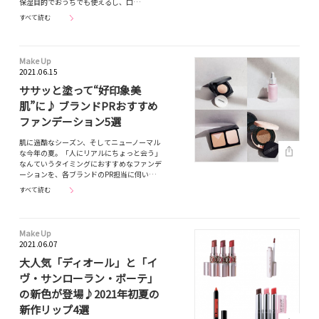
保湿目的でおうちでも使えるし、口…
すべて読む
Make Up
2021.06.15
ササッと塗って“好印象美
肌”に♪ ブランドPRおすすめ
ファンデーション5選
肌に過酷なシーズン、そしてニューノーマル
な今年の夏。「人にリアルにちょっと会う」
なんていうタイミングにおすすめなファンデ
ーションを、各ブランドのPR担当に伺い…
すべて読む
Make Up
2021.06.07
大人気「ディオール」と「イ
ヴ・サンローラン・ボーテ」
の新色が登場♪2021年初夏の
新作リップ4選