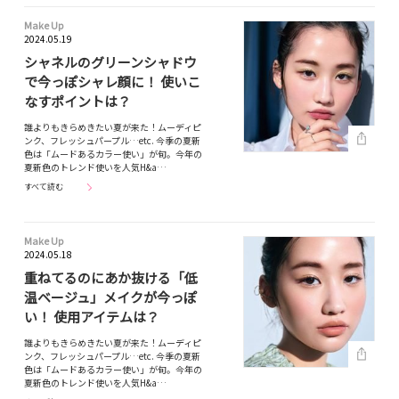
Make Up
2024.05.19
シャネルのグリーンシャドウ
で今っぽシャレ顔に！ 使いこ
なすポイントは？
誰よりもきらめきたい夏が来た！ムーディピ
ンク、フレッシュパープル…etc. 今季の夏新
色は「ムードあるカラー使い」が旬。今年の
夏新色のトレンド使いを人気H&a…
すべて読む
Make Up
2024.05.18
重ねてるのにあか抜ける「低
温ベージュ」メイクが今っぽ
い！ 使用アイテムは？
誰よりもきらめきたい夏が来た！ムーディピ
ンク、フレッシュパープル…etc. 今季の夏新
色は「ムードあるカラー使い」が旬。今年の
夏新色のトレンド使いを人気H&a…