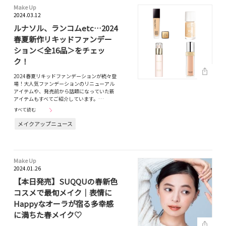
Make Up
2024.03.12
ルナソル、ランコムetc…2024
春夏新作リキッドファンデー
ション＜全16品＞をチェッ
ク！
2024春夏リキッドファンデーションが続々登
場！大人気ファンデーションのリニューアル
アイテムや、発売前から話題になっていた新
アイテムもすべてご紹介しています。…
すべて読む
メイクアップニュース
Make Up
2024.01.26
【本日発売】SUQQUの春新色
コスメで最旬メイク｜表情に
Happyなオーラが宿る多幸感
に満ちた春メイク♡