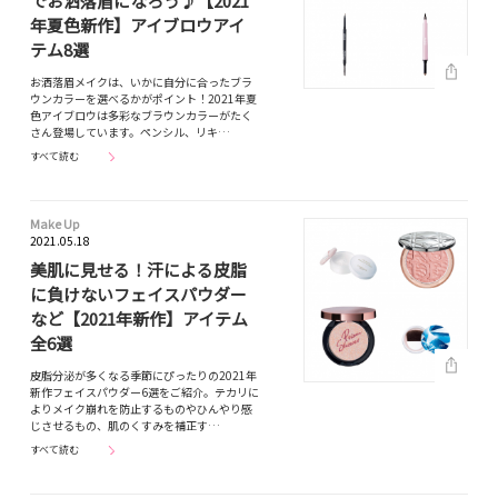
でお洒落眉になろう♪【2021
年夏色新作】アイブロウアイ
テム8選
お洒落眉メイクは、いかに自分に合ったブラ
ウンカラーを選べるかがポイント！2021年夏
色アイブロウは多彩なブラウンカラーがたく
さん登場しています。ペンシル、リキ…
すべて読む
Make Up
2021.05.18
美肌に見せる！汗による皮脂
に負けないフェイスパウダー
など【2021年新作】アイテム
全6選
皮脂分泌が多くなる季節にぴったりの2021年
新作フェイスパウダー6選をご紹介。テカリに
よりメイク崩れを防止するものやひんやり感
じさせるもの、肌のくすみを補正す…
すべて読む