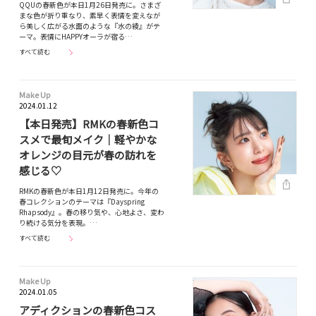
QQUの春新色が本日1月26日発売に。さまざ
まな色が折り重なり、素早く表情を変えなが
ら美しく広がる水面のような『水の綾』がテ
ーマ。表情にHAPPYオーラが宿る…
すべて読む
Make Up
2024.01.12
【本日発売】RMKの春新色コ
スメで最旬メイク｜軽やかな
オレンジの目元が春の訪れを
感じる♡
RMKの春新色が本日1月12日発売に。今年の
春コレクションのテーマは『Dayspring
Rhapsody』。春の移り気や、心地よさ、変わ
り続ける気分を表現。…
すべて読む
Make Up
2024.01.05
アディクションの春新色コス