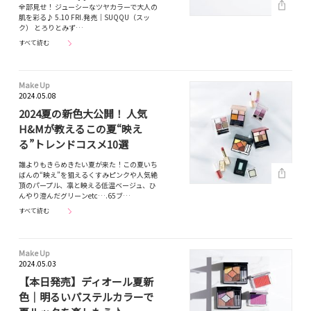
全部見せ！ ジューシーなツヤカラーで大人の
肌を彩る♪ 5.10 FRI.発売｜SUQQU（スッ
ク） とろりとみず…
すべて読む
Make Up
2024.05.08
2024夏の新色大公開！ 人気
H&Mが教えるこの夏“映え
る”トレンドコスメ10選
誰よりもきらめきたい夏が来た！この夏いち
ばんの“映え”を狙えるくすみピンクや人気絶
頂のパープル、凛と映える低温ベージュ、ひ
んやり澄んだグリーンetc….65ブ…
すべて読む
Make Up
2024.05.03
【本日発売】ディオール夏新
色｜明るいパステルカラーで