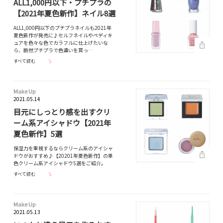
ALL1,000円以下・プチプラの
【2021年夏色新作】ネイル8選
ALL1,000円以下のプチプラネイルも2021年
夏色新作が発売に♪セルフネイルやペディキ
ュアを色々な色でカラフルに仕上げたいな
ら、断然プチプラで色違いを買っ…
すべて読む
Make Up
2021.05.14
目元にしっとり感を出すクリ
ーム系アイシャドウ【2021年
夏色新作】5選
保湿力を重視するならクリーム系のアイシャ
ドウがおすすめ♪【20201年夏色新作】の単
色クリーム系アイシャドウ5選をご紹介。
すべて読む
Make Up
2021.05.13