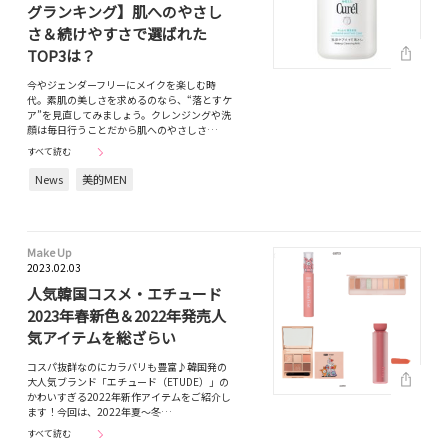
グランキング】肌へのやさし
さ＆続けやすさで選ばれた
TOP3は？
今やジェンダーフリーにメイクを楽しむ時
代。素肌の美しさを求めるのなら、“落とすケ
ア”を見直してみましょう。クレンジングや洗
顔は毎日行うことだから肌へのやさしさ…
すべて読む
News
美的MEN
Make Up
2023.02.03
人気韓国コスメ・エチュード
2023年春新色＆2022年発売人
気アイテムを総ざらい
コスパ抜群なのにカラバリも豊富♪韓国発の
大人気ブランド「エチュード（ETUDE）」の
かわいすぎる2022年新作アイテムをご紹介し
ます！今回は、2022年夏〜冬…
すべて読む