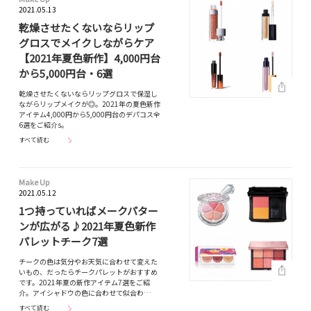
2021.05.13
乾燥させたくないならリップ
グロスでメイクしながらケア
【2021年夏色新作】4,000円台
から5,000円台・6選
乾燥させたくないならリップグロスで保湿し
ながらリップメイクが◎。2021年の夏色新作
アイテム4,000円から5,000円台のデパコス全
6選をご紹介s。
すべて読む
Make Up
2021.05.12
1つ持っていればメークパター
ンが広がる♪2021年夏色新作
パレットチーク7選
チークの色は気分やお天気に合わせて変えた
いもの、だったらチークパレットがおすすめ
です。2021年夏の新作アイテム7選をご紹
介。アイシャドウの色に合わせて似合わ…
すべて読む