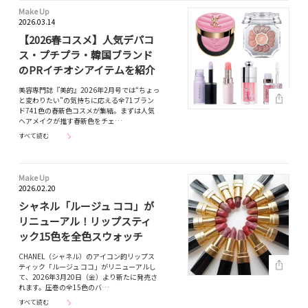
Make Up
2026.03.14
【2026春コスメ】人気デパコ
ス・プチプラ・韓国ブランド
のPRイチオシアイテムを紹介
美容専門誌『美的』2026年2月号では“ちょっ
と変わりたい”の気持ちに応える全71ブラン
ド741色の春新色コスメが集結。まずは人気
ヘアメイクが推す春新色をチェ…
すべて読む
Make Up
2026.02.20
シャネル「ルージュ ココ」が
リニューアル！リップスティ
ック15色を全色スウォッチ
CHANEL（シャネル）のアイコン的リップス
ティック「ルージュ ココ」がリニューアルし
て、2026年3月20日（金）より新たに発売さ
れます。圧巻の全15色のバ…
すべて読む