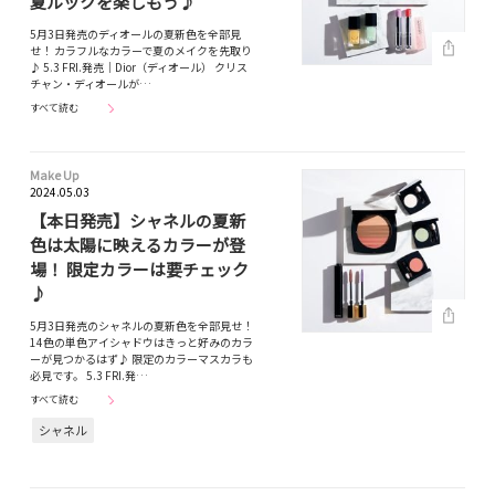
夏ルックを楽しもう♪
5月3日発売のディオールの夏新色を全部見
せ！ カラフルなカラーで夏のメイクを先取り
♪ 5.3 FRI.発売｜Dior（ディオール） クリス
チャン・ディオールが…
すべて読む
Make Up
2024.05.03
【本日発売】シャネルの夏新
色は太陽に映えるカラーが登
場！ 限定カラーは要チェック
♪
5月3日発売のシャネルの夏新色を全部見せ！
14色の単色アイシャドウはきっと好みのカラ
ーが見つかるはず♪ 限定のカラーマスカラも
必見です。 5.3 FRI.発…
すべて読む
シャネル