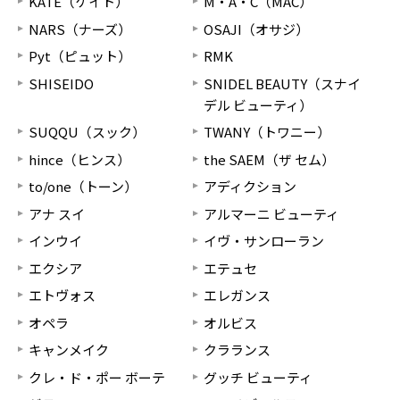
KATE（ケイト）
M・A・C（MAC）
NARS（ナーズ）
OSAJI（オサジ）
Pyt（ピュット）
RMK
SHISEIDO
SNIDEL BEAUTY（スナイ
デル ビューティ）
SUQQU（スック）
TWANY（トワニー）
hince（ヒンス）
the SAEM（ザ セム）
to/one（トーン）
アディクション
アナ スイ
アルマーニ ビューティ
インウイ
イヴ・サンローラン
エクシア
エテュセ
エトヴォス
エレガンス
オペラ
オルビス
キャンメイク
クラランス
クレ・ド・ポー ボーテ
グッチ ビューティ