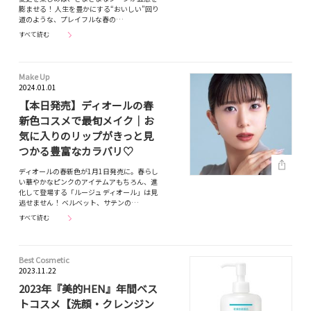
膨ませる！ 人生を豊かにする“おいしい”回り
道のような、プレイフルな春の…
すべて読む
Make Up
2024.01.01
【本日発売】ディオールの春
新色コスメで最旬メイク｜お
気に入りのリップがきっと見
つかる豊富なカラバリ♡
ディオールの春新色が1月1日発売に。春らし
い華やかなピンクのアイテムアもちろん、進
化して登場する「ルージュ ディオール」は見
逃せません！ ベルベット、サテンの…
すべて読む
Best Cosmetic
2023.11.22
2023年『美的HEN』年間ベス
トコスメ【洗顔・クレンジン