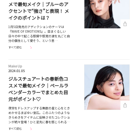
メで最旬メイク｜ブルーのア
クセントで“強さ”と表現！ メ
イクのポイントは？
1月5日発売のアディクションのテーマは
『WAVE OF EMOTIONS』。目まぐるしい
日々の中で起こる感情や感覚の波を丸ごと自
分の個性として愛そう、という思…
すべて読む
Make Up
2024.01.05
ジルスチュアートの春新色コ
スメで最旬メイク｜ペールラ
ベンダーカラーでまとめた目
元がポイント♡
夜空をドレスアップする無数の星と心をとき
めかせるまばゆい宝石。このふたつのような
きらめきをアイテムに反映させたコレクショ
ンが続々登場！ひと足先に春を感じられる…
すべて読む