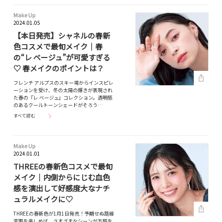
Make Up
2024.01.05
【本日発売】シャネルの春新
色コスメで最旬メイク｜春
の“レ ベージュ”が可愛すぎる
♡ 春メイクのポイントは？
フレンチ アルプスのスキー場からインスピレ
ーションを受け、冬の太陽の輝きが表現され
た春の『レ ベージュ』コレクション。透明感
のあるクールトーンシェードがそろう…
すべて読む
Make Up
2024.01.01
THREEの春新色コスメで最旬
メイク｜内側からにじむ血色
感を演出して好感度大なナチ
ュラルメイクに♡
THREEの春新色が1月1日発売！予期せぬ路線
変更を楽しめば、さまざまなシーンが五感を