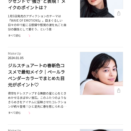
クセントで“強さ”と表現！ メ
イクのポイントは？
1月5日発売のアディクションのテーマは
『WAVE OF EMOTIONS』。目まぐるしい
日々の中で起こる感情や感覚の波を丸ごと自
分の個性として愛そう、という思…
すべて読む
Make Up
2024.01.05
ジルスチュアートの春新色コ
スメで最旬メイク｜ペールラ
ベンダーカラーでまとめた目
元がポイント♡
夜空をドレスアップする無数の星と心をとき
めかせるまばゆい宝石。このふたつのような
きらめきをアイテムに反映させたコレクショ
ンが続々登場！ひと足先に春を感じられる…
すべて読む
Make Up