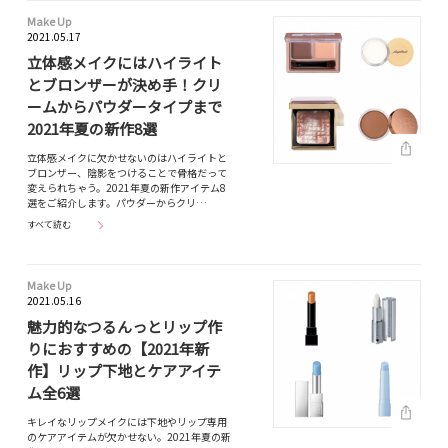
Make Up
2021.05.17
立体感メイクにはハイライト
とブロンザーが決め手！クリ
ームからパウダータイプまで
2021年夏の新作8選
立体感メイクに欠かせないのはハイライトと
ブロンザー、陰影をつけることで骨格だって
変えられちゃう。2021年夏の新作アイテム8
選をご紹介します。パウダーからクリ…
すべて読む
Make Up
2021.05.16
魅力的なつるんっとリップ作
りにおすすめの【2021年新
作】リップ下地とケアアイテ
ム全6選
キレイなリップメイクには下地やリップ専用
のケアアイテムが欠かせない。2021年夏の新