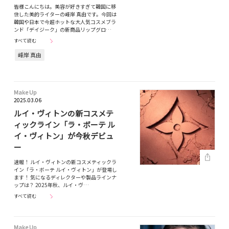
皆様こんにちは。美容が好きすぎて韓国に移
住した美的ライターの峰岸 真由です。今回は
韓国や日本で今超ホットな大人気コスメブラ
ンド「デイジーク」の新商品リップグロ…
すべて読む
峰岸 真由
Make Up
2025.03.06
ルイ・ヴィトンの新コスメテ
ィックライン「ラ・ボーテ ル
イ・ヴィトン」が今秋デビュ
ー
速報！ ルイ・ヴィトンの新コスメティックラ
イン「ラ・ボーテ ルイ・ヴィトン」が登場し
ます！ 気になるディレクターや製品ラインナ
ップは？ 2025年秋、ルイ・ヴ…
すべて読む
Make Up