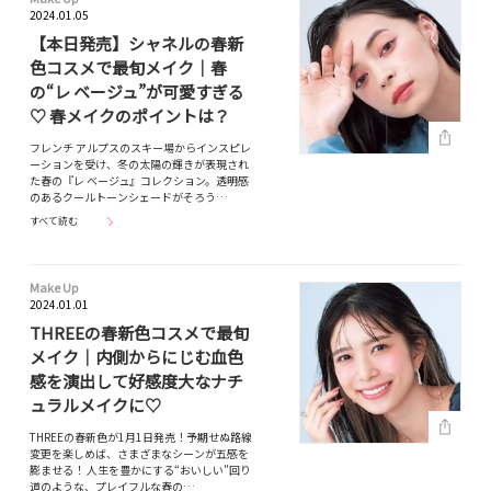
2024.01.05
【本日発売】シャネルの春新
色コスメで最旬メイク｜春
の“レ ベージュ”が可愛すぎる
♡ 春メイクのポイントは？
フレンチ アルプスのスキー場からインスピレ
ーションを受け、冬の太陽の輝きが表現され
た春の『レ ベージュ』コレクション。透明感
のあるクールトーンシェードがそろう…
すべて読む
Make Up
2024.01.01
THREEの春新色コスメで最旬
メイク｜内側からにじむ血色
感を演出して好感度大なナチ
ュラルメイクに♡
THREEの春新色が1月1日発売！予期せぬ路線
変更を楽しめば、さまざまなシーンが五感を
膨ませる！ 人生を豊かにする“おいしい”回り
道のような、プレイフルな春の…