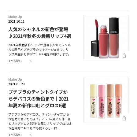
Make Up
2021.10.11
人気のシャネルの新色が登場
♪2021年秋冬の最新リップ4選
2021年秋色新作リップが登場♪人気のシャネ
ルの新色やプチプラのマキアージュまで。リ
ップ美容液も併せて、全4選をお届けします。
すべて読む
Make Up
2021.06.28
プチプラのティントタイプか
らデパコスの新色まで｜2021
年夏の新作口紅とグロス6選
プチプラからデパコス、ティントタイプから
保湿力の高いものまで。2021年夏の新作口紅
とリップグロス6選をお届け♪リップグロスは
保湿目的でおうちでも使えるし、口…
すべて読む