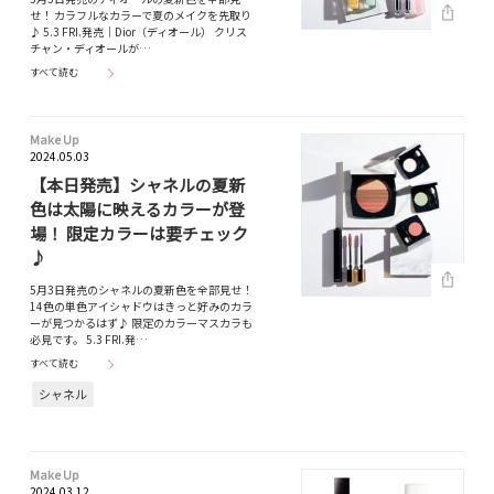
せ！ カラフルなカラーで夏のメイクを先取り
♪ 5.3 FRI.発売｜Dior（ディオール） クリス
チャン・ディオールが…
すべて読む
Make Up
2024.05.03
【本日発売】シャネルの夏新
色は太陽に映えるカラーが登
場！ 限定カラーは要チェック
♪
5月3日発売のシャネルの夏新色を全部見せ！
14色の単色アイシャドウはきっと好みのカラ
ーが見つかるはず♪ 限定のカラーマスカラも
必見です。 5.3 FRI.発…
すべて読む
シャネル
Make Up
2024.03.12