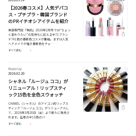
【2026春コスメ】人気デパコ
ス・プチプラ・韓国ブランド
のPRイチオシアイテムを紹介
美容専門誌『美的』2026年2月号では“ちょっ
と変わりたい”の気持ちに応える全71ブラン
ド741色の春新色コスメが集結。まずは人気
ヘアメイクが推す春新色をチェ…
すべて読む
Make Up
2026.02.20
シャネル「ルージュ ココ」が
リニューアル！リップスティ
ック15色を全色スウォッチ
CHANEL（シャネル）のアイコン的リップス
ティック「ルージュ ココ」がリニューアルし
て、2026年3月20日（金）より新たに発売さ
れます。圧巻の全15色のバ…
すべて読む