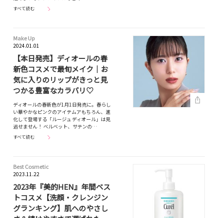
すべて読む
Make Up
2024.01.01
【本日発売】ディオールの春
新色コスメで最旬メイク｜お
気に入りのリップがきっと見
つかる豊富なカラバリ♡
ディオールの春新色が1月1日発売に。春らし
い華やかなピンクのアイテムアもちろん、進
化して登場する「ルージュ ディオール」は見
逃せません！ ベルベット、サテンの…
すべて読む
Best Cosmetic
2023.11.22
2023年『美的HEN』年間ベス
トコスメ【洗顔・クレンジン
グランキング】肌へのやさし