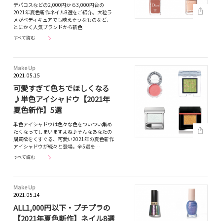
デパコスなどの2,000円から3,000円台の
2021年夏色新作ネイル8選をご紹介。大粒ラ
メがペディキュアでも映えそうなものなど、
とにかく人気ブランドから新色…
すべて読む
Make Up
2021.05.15
可愛すぎて色ちでほしくなる
♪単色アイシャドウ【2021年
夏色新作】5選
単色アイシャドウは色々な色をついつい集め
たくなってしまいますよね♪そんなあなたの
購買欲をくすぐる、可愛い2021年の夏色新作
アイシャドウが続々と登場。全5選を…
すべて読む
Make Up
2021.05.14
ALL1,000円以下・プチプラの
【2021年夏色新作】ネイル8選