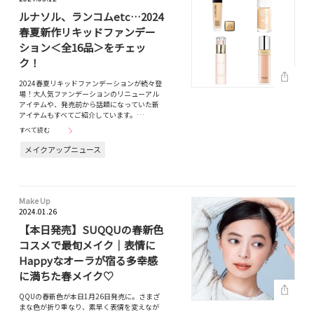
ルナソル、ランコムetc…2024
春夏新作リキッドファンデー
ション＜全16品＞をチェッ
ク！
2024春夏リキッドファンデーションが続々登
場！大人気ファンデーションのリニューアル
アイテムや、発売前から話題になっていた新
アイテムもすべてご紹介しています。…
すべて読む
メイクアップニュース
Make Up
2024.01.26
【本日発売】SUQQUの春新色
コスメで最旬メイク｜表情に
Happyなオーラが宿る多幸感
に満ちた春メイク♡
QQUの春新色が本日1月26日発売に。さまざ
まな色が折り重なり、素早く表情を変えなが