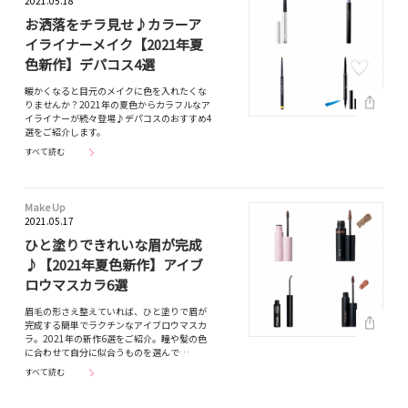
2021.05.18
お洒落をチラ見せ♪カラーア
イライナーメイク【2021年夏
色新作】デパコス4選
暖かくなると目元のメイクに色を入れたくな
りませんか？2021年の夏色からカラフルなア
イライナーが続々登場♪デパコスのおすすめ4
選をご紹介します。
すべて読む
Make Up
2021.05.17
ひと塗りできれいな眉が完成
♪【2021年夏色新作】アイブ
ロウマスカラ6選
眉毛の形さえ整えていれば、ひと塗りで眉が
完成する簡単でラクチンなアイブロウマスカ
ラ。2021年の新作6選をご紹介。瞳や髪の色
に合わせて自分に似合うものを選んで…
すべて読む