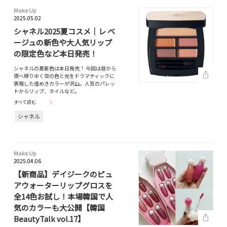
Make Up
2025.05.02
シャネル2025夏コスメ｜レ ベ
ージュの新色や大人気リップ
の限定色など本日発売！
シャネルの夏新色は本日発売！ 今回は昼から
夜へ移りゆく空の色と光をドラマティックに
表現した煌めきカラーが沢山。人気のパレッ
トからリップ、ネイルなど。
すべて読む
シャネル
Make Up
2025.04.06
【新商品】デイジークのピュ
アウォーターリップグロスを
全14色お試し！本場韓国で人
気のカラーも大公開【韓国
BeautyTalk vol.17】