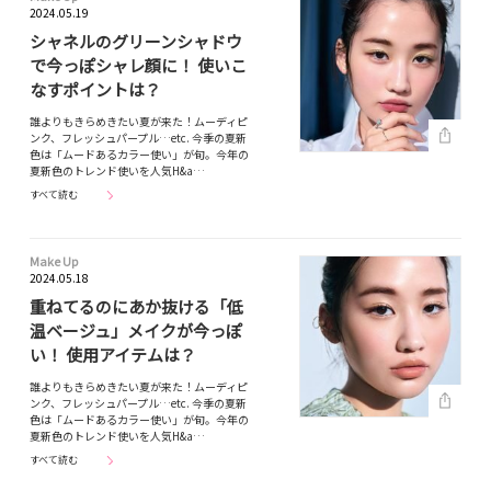
2024.05.19
シャネルのグリーンシャドウ
で今っぽシャレ顔に！ 使いこ
なすポイントは？
誰よりもきらめきたい夏が来た！ムーディピ
ンク、フレッシュパープル…etc. 今季の夏新
色は「ムードあるカラー使い」が旬。今年の
夏新色のトレンド使いを人気H&a…
すべて読む
Make Up
2024.05.18
重ねてるのにあか抜ける「低
温ベージュ」メイクが今っぽ
い！ 使用アイテムは？
誰よりもきらめきたい夏が来た！ムーディピ
ンク、フレッシュパープル…etc. 今季の夏新
色は「ムードあるカラー使い」が旬。今年の
夏新色のトレンド使いを人気H&a…
すべて読む