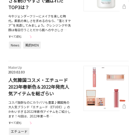
さ＆続けやすさで選ばれた
TOP3は？
今やジェンダーフリーにメイクを楽しむ時
代。素肌の美しさを求めるのなら、“落とすケ
ア”を見直してみましょう。クレンジングや洗
顔は毎日行うことだから肌へのやさしさ…
すべて読む
News
美的MEN
Make Up
2023.02.03
人気韓国コスメ・エチュード
2023年春新色＆2022年発売人
気アイテムを総ざらい
コスパ抜群なのにカラバリも豊富♪韓国発の
大人気ブランド「エチュード（ETUDE）」の
かわいすぎる2022年新作アイテムをご紹介し
ます！今回は、2022年夏〜冬…
すべて読む
エチュード