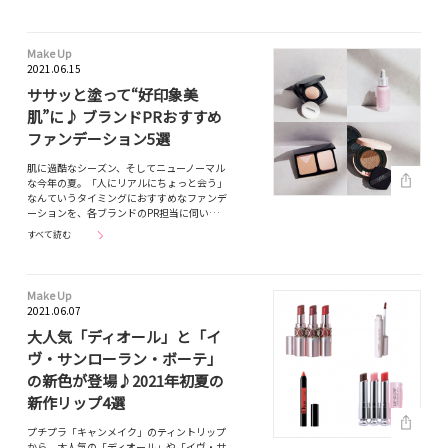
Make Up
2021.06.15
ササッと塗って“好印象美
肌”に♪ ブランドPRおすすめ
ファンデーション5選
肌に過酷なシーズン、そしてニューノーマル
な今年の夏。「人にリアルにちょっと会う」
なんていうタイミングにおすすめなファンデ
ーションを、各ブランドのPR担当に伺い…
すべて読む
Make Up
2021.06.07
大人気「ディオール」と「イ
ヴ・サンローラン・ボーテ」
の新色が登場♪2021年初夏の
新作リップ4選
プチプラ「キャンメイク」のティントリップ
から、大人気の「ディオール」や「イヴ・サ