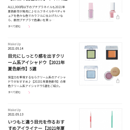
ALL1,000円以下のプチプラネイルも2021年
夏色新作が発売に♪セルフネイルやペディキ
ュアを色々な色でカラフルに仕上げたいな
ら、断然プチプラで色違いを買っ…
すべて読む
Make Up
2021.05.14
目元にしっとり感を出すクリ
ーム系アイシャドウ【2021年
夏色新作】5選
保湿力を重視するならクリーム系のアイシャ
ドウがおすすめ♪【20201年夏色新作】の単
色クリーム系アイシャドウ5選をご紹介。
すべて読む
Make Up
2021.05.13
いつもと違う目元を作るおす
すめアイライナー【2021年夏