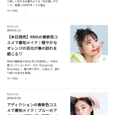
ら美しく広がる水面のような『水の綾』がテ
ーマ。表情にHAPPYオーラが宿る…
すべて読む
Make Up
2024.01.12
【本日発売】RMKの春新色コ
スメで最旬メイク｜軽やかな
オレンジの目元が春の訪れを
感じる♡
RMKの春新色が本日1月12日発売に。今年の
春コレクションのテーマは『Dayspring
Rhapsody』。春の移り気や、心地よさ、変わ
り続ける気分を表現。…
すべて読む
Make Up
2024.01.05
アディクションの春新色コス
メで最旬メイク｜ブルーのア