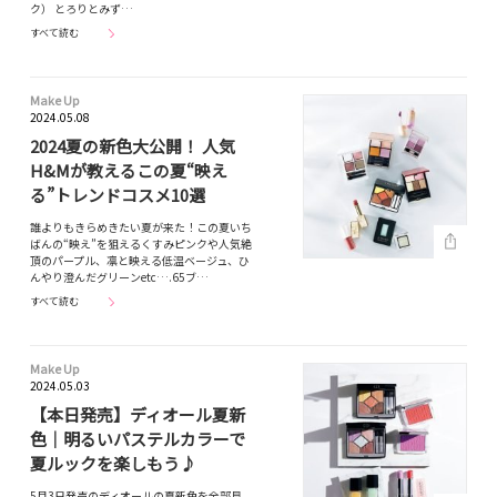
ク） とろりとみず…
すべて読む
Make Up
2024.05.08
2024夏の新色大公開！ 人気
H&Mが教えるこの夏“映え
る”トレンドコスメ10選
誰よりもきらめきたい夏が来た！この夏いち
ばんの“映え”を狙えるくすみピンクや人気絶
頂のパープル、凛と映える低温ベージュ、ひ
んやり澄んだグリーンetc….65ブ…
すべて読む
Make Up
2024.05.03
【本日発売】ディオール夏新
色｜明るいパステルカラーで
夏ルックを楽しもう♪
5月3日発売のディオールの夏新色を全部見