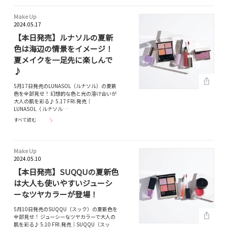
Make Up
2024.05.17
【本日発売】ルナソルの夏新
色は海辺の情景をイメージ！
夏メイクを一足先に楽しんで
♪
5月17日発売のLUNASOL（ルナソル）の夏新
色を全部見せ！ 幻想的な色と光の溶け合いが
大人の肌を彩る♪ 5.17 FRI.発売｜
LUNASOL（ ルナソル…
すべて読む
Make Up
2024.05.10
【本日発売】SUQQUの夏新色
は大人も使いやすいジューシ
ーなツヤカラーが登場！
5月10日発売のSUQQU（スック）の夏新色を
全部見せ！ ジューシーなツヤカラーで大人の
肌を彩る♪ 5.10 FRI.発売｜SUQQU（スッ