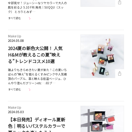
全部見せ！ ジューシーなツヤカラーで大人の
肌を彩る♪ 5.10 FRI.発売｜SUQQU（スッ
ク） とろりとみず…
すべて読む
Make Up
2024.05.08
2024夏の新色大公開！ 人気
H&Mが教えるこの夏“映え
る”トレンドコスメ10選
誰よりもきらめきたい夏が来た！この夏いち
ばんの“映え”を狙えるくすみピンクや人気絶
頂のパープル、凛と映える低温ベージュ、ひ
んやり澄んだグリーンetc….65ブ…
すべて読む
Make Up
2024.05.03
【本日発売】ディオール夏新
色｜明るいパステルカラーで