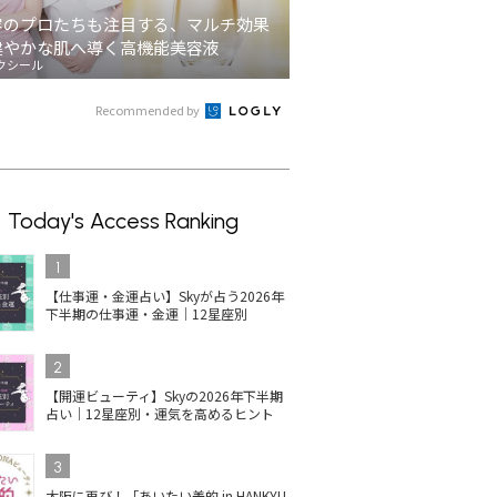
容のプロたちも注目する、マルチ効果
健やかな肌へ導く高機能美容液
クシール
Recommended by
Today's Access Ranking
1
【仕事運・金運占い】Skyが占う2026年
下半期の仕事運・金運｜12星座別
2
【開運ビューティ】Skyの2026年下半期
占い｜12星座別・運気を高めるヒント
3
大阪に再び！「あいたい美的 in HANKYU