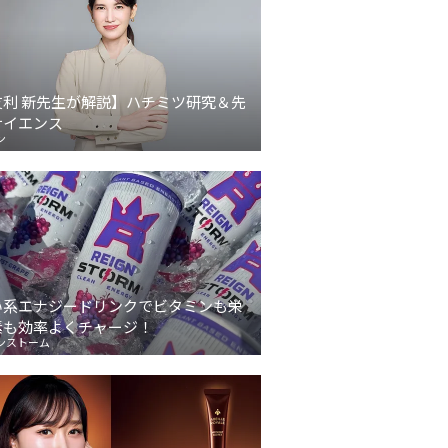
友利 新先生が解説】ハチミツ研究＆先
サイエンス
ン
い系エナジードリンクでビタミンも栄
素も効率よくチャージ！
ンストーム