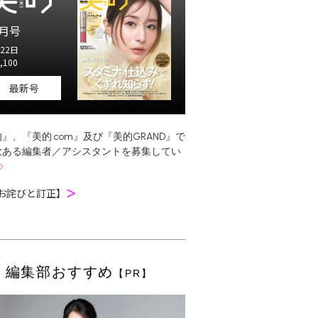
月号
22日
,100
最新号
』、『美的.com』及び『美的GRAND』で
欲ある編集者／アシスタントを募集してい
お詫びと訂正】
＞
編集部おすすめ
【PR】