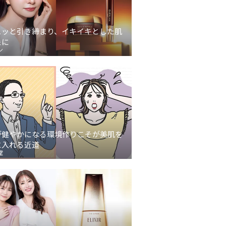
ュッと引き締まり、イキイキとした肌
象に
ン
が健やかになる環境作りこそが美肌を
に入れる近道
堂