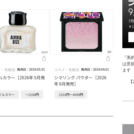
9
7月
￥1
『美的
は意
発売日：2026.05.01
発売日：2026.06.01
メ・化粧品
コスメ・化粧品
ます
ルカラー［2026年 5月発
シマリング パウダー［2026
【
年 6月発売］
イルカラー
～2200円
2201円～4999円