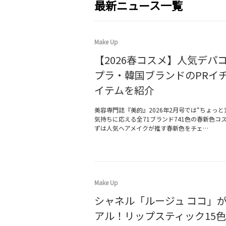
最新ニュース一覧
Make Up
【2026春コスメ】人気デパ
プラ・韓国ブランドのPRイ
イテムを紹介
美容専門誌『美的』2026年2月号では“ちょっと
気持ちに応える全71ブランド741色の春新色コ
ずは人気ヘアメイクが推す春新色をチェ…
Make Up
シャネル「ルージュ ココ」
アル！リップスティック15