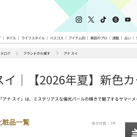
ア
ネイル
ライフスタイル
ベスコス
アイテム別
美容のプロ
連載
占い
カタログ
ブランドから探す
アナ スイ
スイ｜【2026年夏】新色
の「アナ スイ」は、ミステリアスな偏光パールの輝きで魅了するサマー
化粧品一覧
表示件数：3件