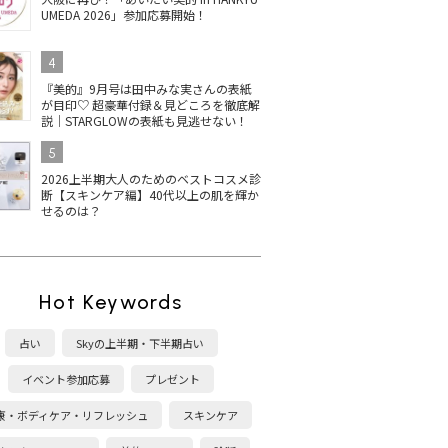
UMEDA 2026」参加応募開始！
4
『美的』9月号は田中みな実さんの表紙
が目印♡ 超豪華付録＆見どころを徹底解
説｜STARGLOWの表紙も見逃せない！
5
2026上半期大人のためのベストコスメ診
断【スキンケア編】40代以上の肌を輝か
せるのは？
Hot Keywords
占い
Skyの上半期・下半期占い
イベント参加応募
プレゼント
康・ボディケア・リフレッシュ
スキンケア