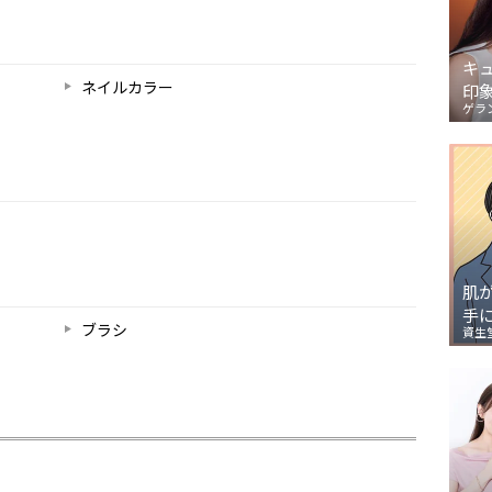
キ
ネイルカラー
印
ゲラ
肌
手
ブラシ
資生