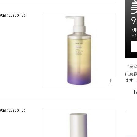
売日：2026.07.30
9
ー
7月
￥1
『美的
は意
ます
【
売日：2026.07.30