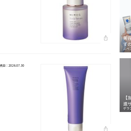
美
ず
ニベ
売日：2026.07.30
ト
【
進
ゲラ