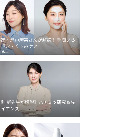
容家・瀬戸麻実さんが解説！ 手間いら
の毛穴・くすみケア
ア花王
友利 新先生が解説】ハチミツ研究＆先
サイエンス
ン