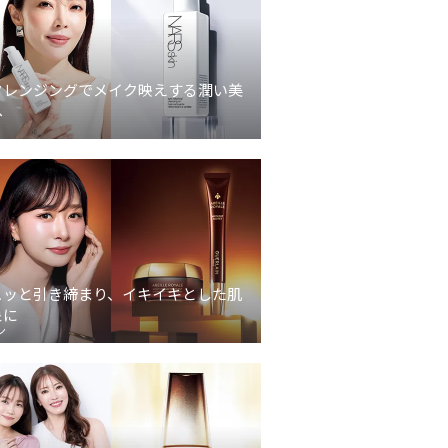
クレンジングでメイク映えする潤い美
へ
ュッと引き締まり、イキイキとした肌
象に
ン