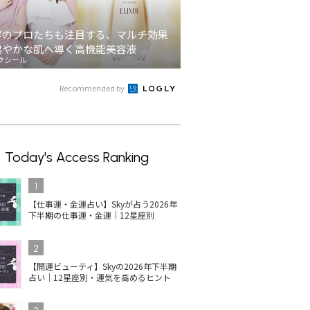
容のプロたちも注目する、マルチ効果
健やかな肌へ導く高機能美容液
クシール
Recommended by
Today's Access Ranking
1
【仕事運・金運占い】Skyが占う2026年
下半期の仕事運・金運｜12星座別
2
【開運ビューティ】Skyの2026年下半期
占い｜12星座別・運気を高めるヒント