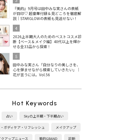
3
『美的』9月号は田中みな実さんの表紙
が目印♡ 超豪華付録＆見どころを徹底解
説｜STARGLOWの表紙も見逃せない！
4
2026上半期大人のためのベストコスメ診
断【ベース＆メイク編】40代以上を輝か
せる全33品から探索！
5
田中みな実さん「自分なりの美しさを、
心を弾ませながら模索していきたい」｜
花が言うには。Vol.56
Hot Keywords
占い
Skyの上半期・下半期占い
康・ボディケア・リフレッシュ
メイクアップ
イクアップニュース
美的GRAND
診断