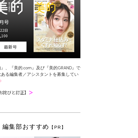
月号
22日
,100
最新号
』、『美的.com』及び『美的GRAND』で
欲ある編集者／アシスタントを募集してい
お詫びと訂正】
＞
編集部おすすめ
【PR】