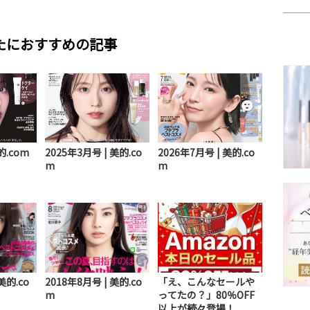
たにおすすめの記事
的.com
2025年3月号 | 美的.co
2026年7月号 | 美的.co
m
m
美的.co
2018年8月号 | 美的.co
「え、こんなセールや
m
ってたの？」80％OFF
以上が続々登場！...