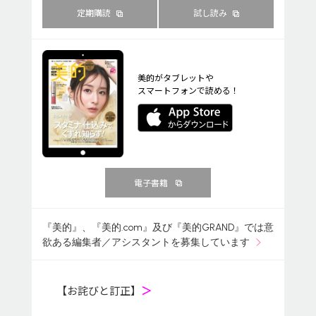
定期購読
試し読み
美的がタブレットや
スマートフォンで読める！
電子書籍
『美的』、『美的.com』及び『美的GRAND』では意
欲ある編集者／アシスタントを募集しています
【お詫びと訂正】
＞