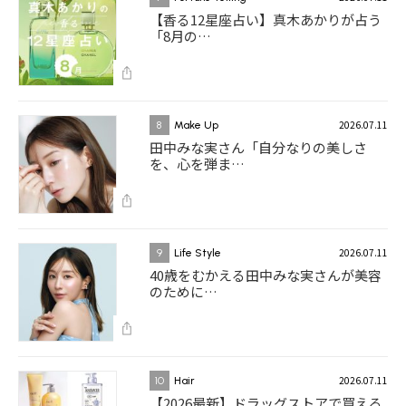
【香る12星座占い】真木あかりが占う
「8月の…
2026.07.11
8
Make Up
田中みな実さん「自分なりの美しさ
を、心を弾ま…
2026.07.11
9
Life Style
40歳をむかえる田中みな実さんが美容
のために…
2026.07.11
10
Hair
【2026最新】ドラッグストアで買える