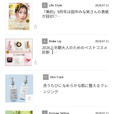
2026.07.11
5
Life Style
『美的』9月号は田中みな実さんの表紙
が目印♡…
2026.07.11
6
Make Up
2026上半期大人のためのベストコスメ
診断【…
Skin Care
洗うたびになめらかな肌に整えるクレ
ンジング
2026.07.11
7
Fortune Telling