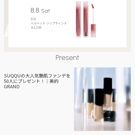
8.8
Sat
3CE
ベルベット リップティント
￥2,530
Present
SUQQUの大人気艶肌ファンデを
50人にプレゼント！｜美的
GRAND