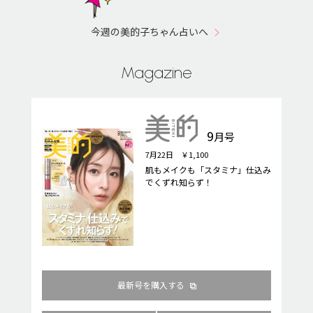
今週の美的子ちゃん占いへ
Magazine
9
月号
7月22日 ￥1,100
肌もメイクも「スタミナ」仕込み
でくずれ知らず！
最新号を購入する