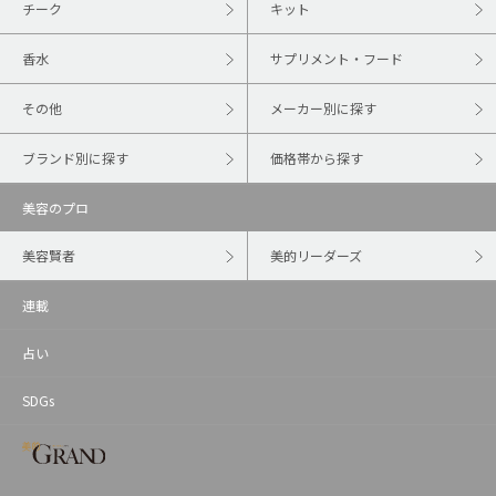
チーク
キット
香水
サプリメント・フード
その他
メーカー別に探す
ブランド別に探す
価格帯から探す
美容のプロ
美容賢者
美的リーダーズ
連載
占い
SDGs