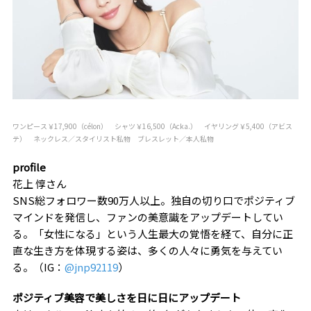
ワンピース￥17,900（célon） シャツ￥16,500（Acka.） イヤリング￥5,400（アビス
テ） ネックレス／スタイリスト私物 ブレスレット／本人私物
profile
花上 惇さん
SNS総フォロワー数90万人以上。独自の切り口でポジティブ
マインドを発信し、ファンの美意識をアップデートしてい
る。「女性になる」という人生最大の覚悟を経て、自分に正
直な生き方を体現する姿は、多くの人々に勇気を与えてい
る。（IG：
@jnp92119
）
ポジティブ美容で美しさを日に日にアップデート