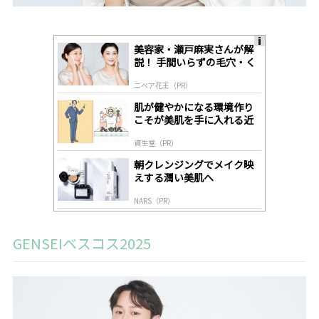
美容家・瀬戸麻実さんが解
A
説！ 手間いらずの毛穴・く
ds
すみケア
by
ニベア花王（PR）
lo
gl
肌が健やかになる環境作り
y
こそが美肌を手に入れる近
道
資生堂（PR）
朝クレンジングでメイク映
えする潤い美肌へ
NARS（PR）
GENSEIベスコス2025