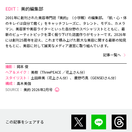
EDIT：
美的編集部
2001年に創刊された美容専門誌『美的』（小学館）の編集部。「肌・心・体
のキレイは自分で磨く」をキャッチフレーズに、タレント、モデル、カメラ
マン、美容家や美容ライターといった各分野のスペシャリストとともに、最
新のビューティトピックを深く掘り下げた誌面作りがモットーです。2026年
には創刊25周年を迎え、これまで積み上げた膨大な美容に関する最新の知見
をもとに、美容に対して誠実なメディア運営に取り組んでいます。
記事一覧へ
撮影：
岡本 俊
ヘア＆メイク：
美樹（ThreePEACE ／花上さん分）
スタイリスト：
土田麻美（花上さん分）、 鹿野巧真（GENSEIさん分）
構成：
高木美伽
SOURCE：
美的 2026年2月号
この記事をシェアする