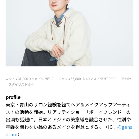
ニット￥31,000（クメ〈KUME〉） シャツ￥33,880（ハバノス〈HEMT PR〉） その他
／スタイリスト私物
profile
東京・青山のサロン経験を経てヘア＆メイクアップアーティ
ストの活動を開始。リアリティショー「ボーイフレンド」の
出演も話題に。日本とアジアの美意識を融合させた、性別や
年齢を問わない品のあるメイクを得意とする。（IG：
@gens
ei.am
）