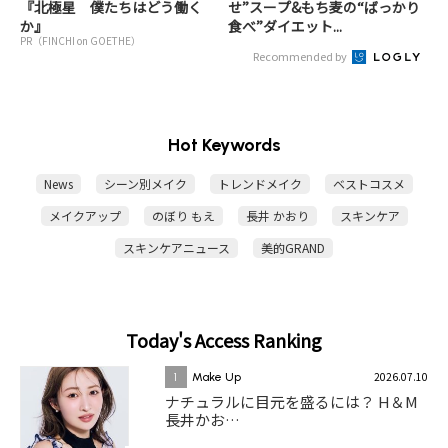
『北極星 僕たちはどう働く
せ”スープ&もち麦の“ばっかり
か』
食べ”ダイエット...
PR（FINCHI on GOETHE）
Recommended by
Hot Keywords
News
シーン別メイク
トレンドメイク
ベストコスメ
メイクアップ
のぼり もえ
長井 かおり
スキンケア
スキンケアニュース
美的GRAND
Today's Access Ranking
2026.07.10
1
Make Up
ナチュラルに目元を盛るには？ H＆M
長井かお…