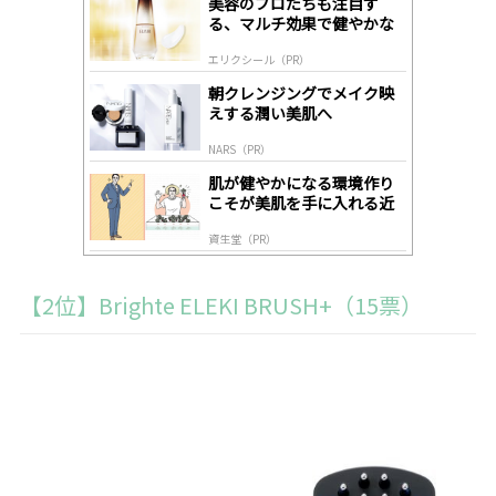
美容のプロたちも注目す
A
る、マルチ効果で健やかな
ds
肌へ導く高機能美容液
by
エリクシール（PR）
lo
gl
朝クレンジングでメイク映
y
えする潤い美肌へ
NARS（PR）
肌が健やかになる環境作り
こそが美肌を手に入れる近
道
資生堂（PR）
【2位】Brighte ELEKI BRUSH+（15票）