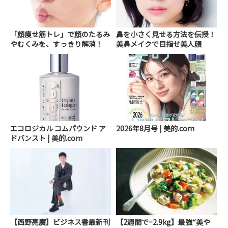
「顔痩せ筋トレ」で顔のたるみ
鼻を小さく見せる方法を伝授！
やむくみを、すっきり解消！
美鼻メイクで目指せ美人顔
エコロジカル コムパウンド ア
2026年8月号 | 美的.com
ドバンスト | 美的.com
【西野亮廣】ビジネス書最新刊
【2週間で−2.9kg】最強“美や