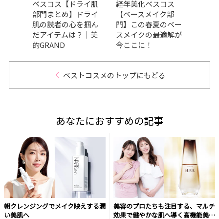
ケア
ベスコス【ドライ肌
経年美化ベスコス
メ、
の高
部門まとめ】ドライ
【ベースメイク部
ます
々｜
肌の読者の心を掴ん
門】この春夏のベー
202
だアイテムは？｜美
スメイクの最適解が
トコ
的GRAND
今ここに！
ベストコスメのトップにもどる
あなたにおすすめの記事
朝クレンジングでメイク映えする潤
美容のプロたちも注目する、マルチ
い美肌へ
効果で健やかな肌へ導く高機能美容