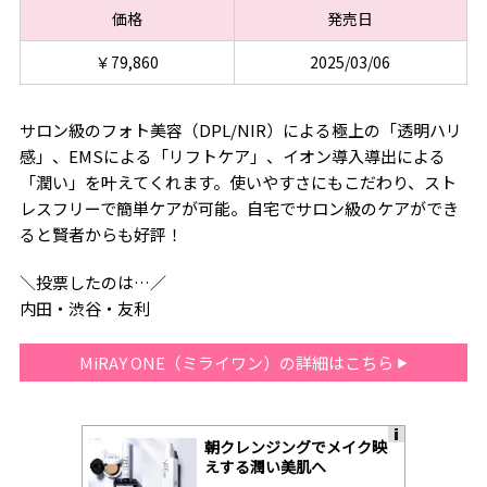
価格
発売日
￥79,860
2025/03/06
サロン級のフォト美容（DPL/NIR）による極上の「透明ハリ
感」、EMSによる「リフトケア」、イオン導入導出による
「潤い」を叶えてくれます。使いやすさにもこだわり、スト
レスフリーで簡単ケアが可能。自宅でサロン級のケアができ
ると賢者からも好評！
＼投票したのは…／
内田・渋谷・友利
MiRAY ONE（ミライワン）の詳細はこちら
朝クレンジングでメイク映
A
えする潤い美肌へ
ds