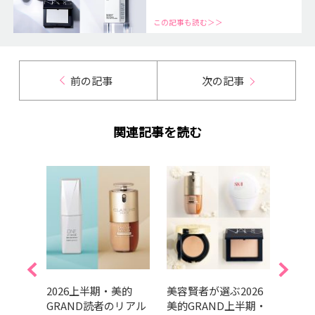
この記事も読む＞＞
前の記事
次の記事
関連記事を読む
美的
2026上半期・美的
美容賢者が選ぶ2026
吉田
リアル
GRAND読者のリアル
美的GRAND上半期・
だ最