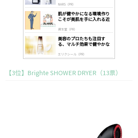
by
NARS（PR）
lo
gl
肌が健やかになる環境作り
y
こそが美肌を手に入れる近
道
資生堂（PR）
美容のプロたちも注目す
る、マルチ効果で健やかな
肌へ導く高機能美容液
エリクシール（PR）
【3位】Brighte SHOWER DRYER（13票）