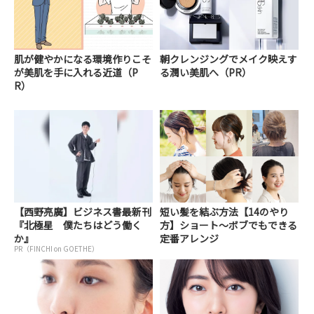
肌が健やかになる環境作りこそ
朝クレンジングでメイク映えす
が美肌を手に入れる近道（P
る潤い美肌へ（PR）
R）
【西野亮廣】ビジネス書最新刊
短い髪を結ぶ方法【14のやり
『北極星 僕たちはどう働く
方】ショート～ボブでもできる
か』
定番アレンジ
PR（FINCHI on GOETHE）