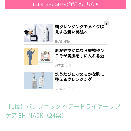
ELEKI BRUSH+の詳細はこちら
朝クレンジングでメイク映
A
えする潤い美肌へ
ds
by
NARS（PR）
lo
gl
肌が健やかになる環境作り
y
こそが美肌を手に入れる近
道
資生堂（PR）
洗うたびになめらかな肌に
整えるクレンジング
リベルタ（PR）
【1位】パナソニック ヘアードライヤー ナノ
ケア EH-NA0K（24票）