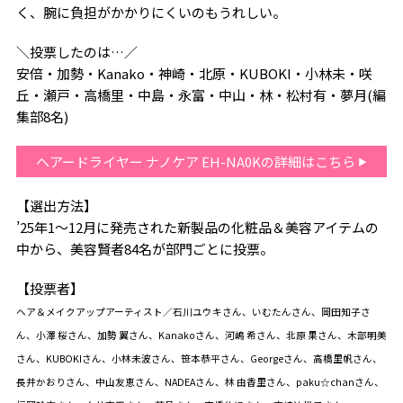
く、腕に負担がかかりにくいのもうれしい。
＼投票したのは…／
安倍・加勢・Kanako・神崎・北原・KUBOKI・小林未・咲
丘・瀬戸・高橋里・中島・永富・中山・林・松村有・夢月(編
集部8名)
ヘアードライヤー ナノケア EH-NA0Kの詳細はこちら
【選出方法】
’25年1〜12月に発売された新製品の化粧品＆美容アイテムの
中から、美容賢者84名が部門ごとに投票。
【投票者】
ヘア＆メイクアップアーティスト／石川ユウキさん、いむたんさん、岡田知子さ
ん、小澤 桜さん、加勢 翼さん、Kanakoさん、河嶋 希さん、北原 果さん、木部明美
さん、KUBOKIさん、小林未波さん、笹本恭平さん、Georgeさん、高橋里帆さん、
長井かおりさん、中山友恵さん、NADEAさん、林 由香里さん、paku☆chanさん、