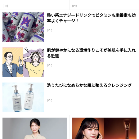
液
(PR)
(PR)
整い系エナジードリンクでビタミンも栄養素も効
率よくチャージ！
(PR)
肌が健やかになる環境作りこそが美肌を手に入れ
る近道
(PR)
洗うたびになめらかな肌に整えるクレンジング
(PR)