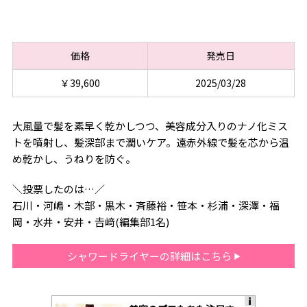
価格
発売日
￥39,600
2025/03/28
大風量で髪を素早く乾かしつつ、美容成分入りのナノ化ミス
トを噴射し、髪深部まで潤いケア。遠赤外線で髪を芯から温
め乾かし、うねりを防ぐ。
＼投票したのは…／
石川・河嶋・木部・黒木・斉藤裕・笹本・杉浦・深澤・福
岡・水井・安井・𠮷﨑(編集部1名)
シャワードライヤーの詳細はこちら