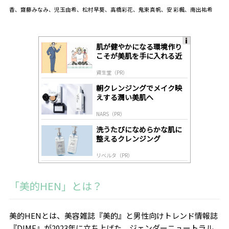
香、齋藤みなみ、児玉由希、松村早葵、高橋彩花、鬼束真帆、安 彩楓、南出祐希
肌が健やかになる環境作り
A
こそが美肌を手に入れる近
ds
道
by
資生堂（PR）
lo
gl
朝クレンジングでメイク映
y
えする潤い美肌へ
NARS（PR）
洗うたびになめらかな肌に
整えるクレンジング
リベルタ（PR）
「美的HEN」とは？
美的HENとは、美容雑誌『美的』と男性向けトレンド情報誌
『DIME』が2023年に立ち上げた、ジェンダーニュートラル