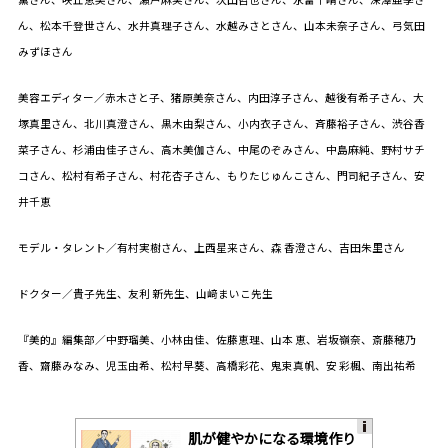
ん、松本千登世さん、水井真理子さん、水越みさとさん、山本未奈子さん、弓気田
みずほさん
美容エディター／赤木さと子、猪原美奈さん、内田淳子さん、越後有希子さん、大
塚真里さん、北川真澄さん、黒木由梨さん、小内衣子さん、斉藤裕子さん、渋谷香
菜子さん、杉浦由佳子さん、高木美伽さん、中尾のぞみさん、中島麻純、野村サチ
コさん、松村有希子さん、村花杏子さん、もりたじゅんこさん、門司紀子さん、安
井千恵
モデル・タレント／有村実樹さん、上西星来さん、森 香澄さん、吉田朱里さん
ドクター／貴子先生、友利 新先生、山﨑まいこ先生
『美的』編集部／中野瑠美、小林由佳、佐藤恵理、山本 恵、岩坂嶺奈、斎藤穂乃
香、齋藤みなみ、児玉由希、松村早葵、高橋彩花、鬼束真帆、安 彩楓、南出祐希
肌が健やかになる環境作り
A