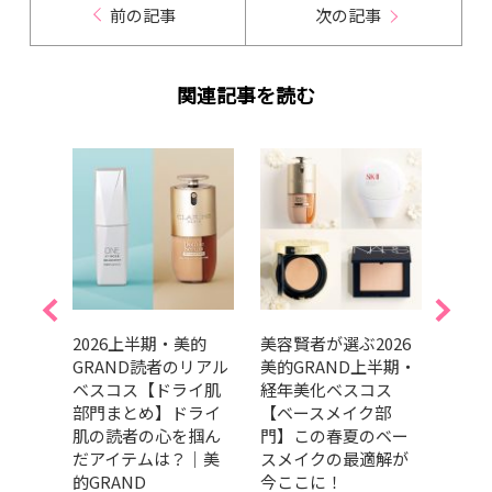
前の記事
次の記事
関連記事を読む
美的
2026上半期・美的
美容賢者が選ぶ2026
吉田
リアル
GRAND読者のリアル
美的GRAND上半期・
だ最
ケア
ベスコス【ドライ肌
経年美化ベスコス
メ、
の高
部門まとめ】ドライ
【ベースメイク部
ます
々｜
肌の読者の心を掴ん
門】この春夏のベー
202
だアイテムは？｜美
スメイクの最適解が
トコ
的GRAND
今ここに！