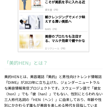
こそが美肌を手に入れる近
ds
道
by
資生堂（PR）
lo
gl
朝クレンジングでメイク映
y
えする潤い美肌へ
NARS（PR）
美容のプロたちも注目す
る、マルチ効果で健やかな
肌へ導く高機能美容液
エリクシール（PR）
「美的HEN」とは？
美的HENとは、美容雑誌『美的』と男性向けトレンド情報誌
『DIME』が2023年に立ち上げた、ジェンダーニュートラル
な美容情報発信プロジェクトです。スウェーデン語で「彼女
（hon）」でも「彼（han）」でもない、性別にとらわれない
三人称代名詞の「HEN（ヘン）」に由来しており、年齢や性
別にかかわらず誰もが美容を楽しめる時代を目指していま