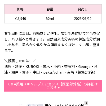
価格
容量
発売日
￥5,940
50ml
2025/06/19
育毛周期に着目。有効成分が薄毛、抜け毛を防いで発毛を促
し、ハリ髪へと導きます。自然由来成分99％の保湿成分が潤
いを与え、柔らかく健やかな頭皮＆太く抜けにくい髪に整え
ます。
＼投票したのは…／
猪原・越後・KUBOKI・黒木・小内・斉藤裕・George・杉
浦・瀬戸・貴子・中山・paku☆chan・𠮷﨑（編集部3名）
C＆A薬用スキャルプエッセンス［医薬部外品］の詳細は
こちら
朝クレンジングでメイク映