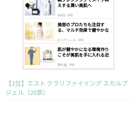
A
えする潤い美肌へ
ds
by
NARS（PR）
lo
gl
美容のプロたちも注目す
y
る、マルチ効果で健やかな
肌へ導く高機能美容液
エリクシール（PR）
肌が健やかになる環境作り
こそが美肌を手に入れる近
道
資生堂（PR）
【1位】エスト クラリファイイング スカルプ
ジェル（28票）