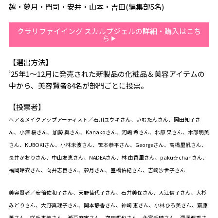
越・夢月・門司・安井・山本・吉田(編集部5名)
クラリファイイング スカルプジェルの詳細・購入はこち
ら
【選出方法】
’25年1〜12月に発売された新製品の化粧品＆美容アイテムの
中から、美容賢者84名が部門ごとに投票。
【投票者】
ヘア＆メイクアップアーティスト／石川ユウキさん、いむたんさん、岡田知子さ
ん、小澤 桜さん、加勢 翼さん、Kanakoさん、河嶋 希さん、北原 果さん、木部明美
さん、KUBOKIさん、小林未波さん、笹本恭平さん、Georgeさん、高橋里帆さん、
長井かおりさん、中山友恵さん、NADEAさん、林 由香里さん、paku☆chanさん、
福岡玲衣さん、向井志臣さん、夢月さん、室橋佑紀さん、吉崎沙世子さん
美容賢者／安倍佐和子さん、天野佳代子さん、石井美保さん、入江信子さん、大杉
みどりさん、大野真理子さん、岡本静香さん、神崎 恵さん、小林ひろ美さん、齋藤
薫さん、咲丘恵美さん、瀬戸麻実さん、次田哲也さん、永富千晴さん、深澤亜季さ