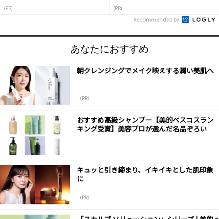
(PR)
(PR)
Recommended by
あなたにおすすめ
朝クレンジングでメイク映えする潤い美肌へ
（PR）
おすすめ高級シャンプー【美的ベスコスラン
キング受賞】美容プロが選んだ名品ぞろい
キュッと引き締まり、イキイキとした肌印象
に
（PR）
「スカルプ ソリューション」シリーズ | 美的.c