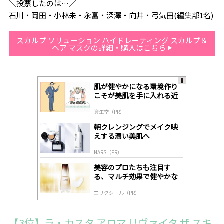
＼投票したのは…／
石川・岡田・小林未・永富・深澤・向井・弓気田(編集部1名)
スカルプ ソリューション ハイドレーティング スカルプ＆
ヘア マスクの詳細・購入はこちら
肌が健やかになる環境作り
A
こそが美肌を手に入れる近
ds
道
by
資生堂（PR）
lo
gl
朝クレンジングでメイク映
y
えする潤い美肌へ
NARS（PR）
美容のプロたちも注目す
る、マルチ効果で健やかな
肌へ導く高機能美容液
エリクシール（PR）
【3位】ラ・カスタ アロマ リヴァイタ ザ スキ