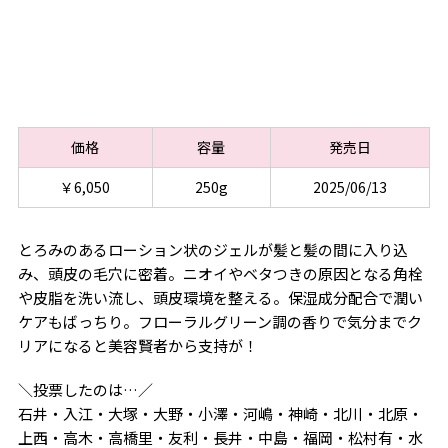
価格
容量
発売日
￥6,050
250g
2025/06/13
とろみのあるローション状のジェルが髪と髪の間に入り込
み、頭皮の毛穴に密着。ニオイやベタつきの原因となる角栓
や皮脂を洗い流し、頭皮環境を整える。保湿成分配合で潤い
ケアもばっちり。フローラルグリーン調の香りで気分までク
リアになると美容賢者から支持が！
＼投票したのは…／
石井・入江・大塚・大野・小澤・河嶋・神崎・北川・北原・
上西・高木・高橋里・友利・長井・中島・福岡・松村有・水