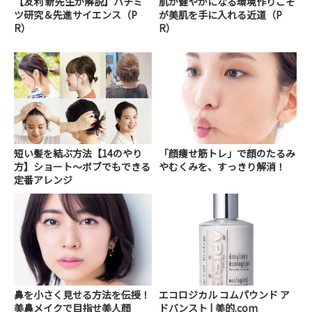
【友利 新先生が解説】ハチミ
肌が健やかになる環境作りこそ
ツ研究＆先進サイエンス（P
が美肌を手に入れる近道（P
R）
R）
短い髪を結ぶ方法【14のやり
「顔痩せ筋トレ」で顔のたるみ
方】ショート～ボブでもできる
やむくみを、すっきり解消！
定番アレンジ
鼻を小さく見せる方法を伝授！
エコロジカル コムパウンド ア
美鼻メイクで目指せ美人顔
ドバンスト | 美的.com