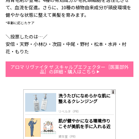
て、血流を促進。さらに、10種の植物由来成分が頭皮環境を
健やかな状態に整えて美髪を育みます。
*年齢に応じたケア
＼投票したのは…／
安倍・天野・小林ひ・次田・中尾・野村・松本・水井・村
花・もりた
アロマ リヴァイタ ザ スキャルプエフェクター［医薬部外
品］の詳細・購入はこちら
洗うたびになめらかな肌に
A
整えるクレンジング
ds
by
リベルタ（PR）
lo
gl
肌が健やかになる環境作り
y
こそが美肌を手に入れる近
道
資生堂（PR）