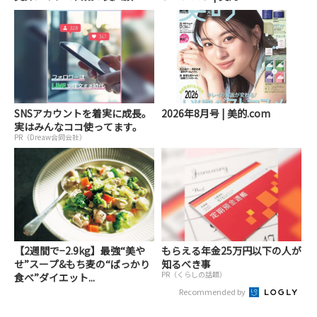
SNSアカウントを着実に成長。
2026年8月号 | 美的.com
実はみんなココ使ってます。
PR（Dreaw合同会社）
【2週間で−2.9kg】最強“美や
もらえる年金25万円以下の人が
せ”スープ&もち麦の“ばっかり
知るべき事
PR（くらしの話題）
食べ”ダイエット...
Recommended by