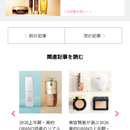
この記事も読む＞＞
前の記事
次の記事
関連記事を読む
美的
2026上半期・美的
美容賢者が選ぶ2026
吉田
リアル
GRAND読者のリアル
美的GRAND上半期・
だ最