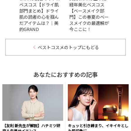
ケア
ベスコス【ドライ肌
経年美化ベスコス
メ、
の高
部門まとめ】ドライ
【ベースメイク部
ます
々｜
肌の読者の心を掴ん
門】この春夏のベー
202
だアイテムは？｜美
スメイクの最適解が
トコ
的GRAND
今ここに！
ベストコスメのトップにもどる
あなたにおすすめの記事
【友利 新先生が解説】ハチミツ研
キュッと引き締まり、イキイキとし
究＆先進サイエンス
た肌印象に