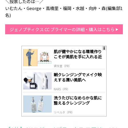
＼投票したのは…／
いむたん・George・高橋里・福岡・水越・向井・森(編集部1
名)
ジェノプティクス CC プライマーの詳細・購入はこちら
肌が健やかになる環境作り
A
こそが美肌を手に入れる近
ds
道
by
資生堂（PR）
lo
gl
朝クレンジングでメイク映
y
えする潤い美肌へ
NARS（PR）
洗うたびになめらかな肌に
整えるクレンジング
リベルタ（PR）