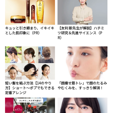
キュッと引き締まり、イキイキ
【友利 新先生が解説】ハチミ
とした肌印象に（PR）
ツ研究＆先進サイエンス（P
R）
短い髪を結ぶ方法【14のやり
「顔痩せ筋トレ」で顔のたるみ
方】ショート～ボブでもできる
やむくみを、すっきり解消！
定番アレンジ