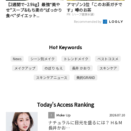
【2週間で−2.9kg】最強“美や
アマゾン1位「このお茶ガチで
せ”スープ&もち麦の“ばっかり
す」噂のお茶
PR（ハーブ健康本舗）
食べ”ダイエット...
Recommended by
Hot Keywords
News
シーン別メイク
トレンドメイク
ベストコスメ
メイクアップ
のぼり もえ
長井 かおり
スキンケア
スキンケアニュース
美的GRAND
Today's Access Ranking
2026.07.10
1
Make Up
ナチュラルに目元を盛るには？ H＆M
長井かお…