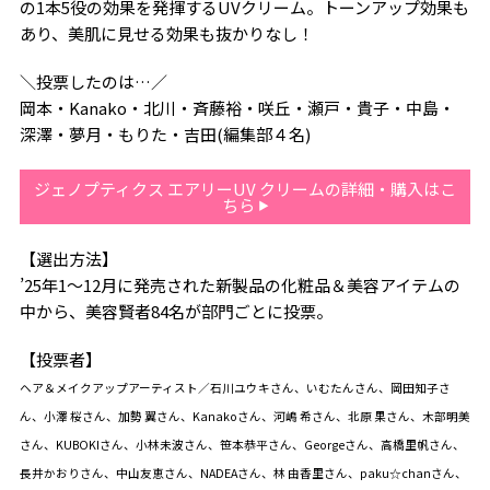
の1本5役の効果を発揮するUVクリーム。トーンアップ効果も
あり、美肌に見せる効果も抜かりなし！
＼投票したのは…／
岡本・Kanako・北川・斉藤裕・咲丘・瀬戸・貴子・中島・
深澤・夢月・もりた・吉田(編集部４名)
ジェノプティクス エアリーUV クリームの詳細・購入はこ
ちら
【選出方法】
’25年1〜12月に発売された新製品の化粧品＆美容アイテムの
中から、美容賢者84名が部門ごとに投票。
【投票者】
ヘア＆メイクアップアーティスト／石川ユウキさん、いむたんさん、岡田知子さ
ん、小澤 桜さん、加勢 翼さん、Kanakoさん、河嶋 希さん、北原 果さん、木部明美
さん、KUBOKIさん、小林未波さん、笹本恭平さん、Georgeさん、高橋里帆さん、
長井かおりさん、中山友恵さん、NADEAさん、林 由香里さん、paku☆chanさん、