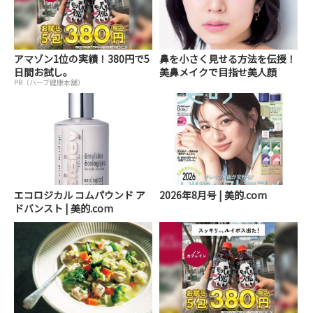
アマゾン1位の実績！380円で5
鼻を小さく見せる方法を伝授！
日間お試し。
美鼻メイクで目指せ美人顔
PR（ハーブ健康本舗）
エコロジカル コムパウンド ア
2026年8月号 | 美的.com
ドバンスト | 美的.com