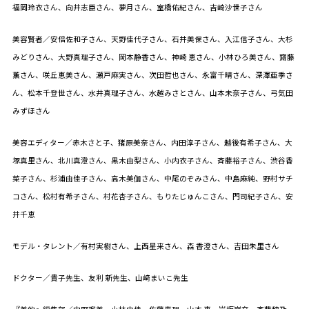
福岡玲衣さん、向井志臣さん、夢月さん、室橋佑紀さん、吉崎沙世子さん
美容賢者／安倍佐和子さん、天野佳代子さん、石井美保さん、入江信子さん、大杉
みどりさん、大野真理子さん、岡本静香さん、神崎 恵さん、小林ひろ美さん、齋藤
薫さん、咲丘恵美さん、瀬戸麻実さん、次田哲也さん、永富千晴さん、深澤亜季さ
ん、松本千登世さん、水井真理子さん、水越みさとさん、山本未奈子さん、弓気田
みずほさん
美容エディター／赤木さと子、猪原美奈さん、内田淳子さん、越後有希子さん、大
塚真里さん、北川真澄さん、黒木由梨さん、小内衣子さん、斉藤裕子さん、渋谷香
菜子さん、杉浦由佳子さん、高木美伽さん、中尾のぞみさん、中島麻純、野村サチ
コさん、松村有希子さん、村花杏子さん、もりたじゅんこさん、門司紀子さん、安
井千恵
モデル・タレント／有村実樹さん、上西星来さん、森 香澄さん、吉田朱里さん
ドクター／貴子先生、友利 新先生、山﨑まいこ先生