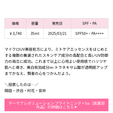
価格
容量
発売日
SPF・PA
￥3,740
35ml
2025/03/21
SPF50+・PA++++
マイクロUV美容処方により、ミトケアエッセンスをはじめと
する複数の厳選されたスキンケア成分の高配合と高いUV防御
力の両立に成功。これまで以上に心地よい使用感でハリツヤ
肌へと導き、美白有効成分m-トラネキサム酸が透明感アップ
までかなえ、賢者の心をつかんだよう。
＼投票したのは…／
岡田・渋谷・村花・安井
デーケアレボリューション ブライトニング + ba［医薬部
外品］の詳細はこちら