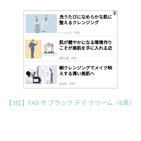
洗うたびになめらかな肌に
A
整えるクレンジング
ds
by
リベルタ（PR）
lo
gl
肌が健やかになる環境作り
y
こそが美肌を手に入れる近
道
資生堂（PR）
朝クレンジングでメイク映
えする潤い美肌へ
NARS（PR）
【3位】FAS ザ ブラック デイ クリーム（6票）