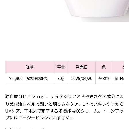
価格
容量
発売日
色
SP
￥9,900（編集部調べ）
30g
2025/04/20
全3色
SPF50
独自成分ピテラ
、ナイアシンアミドや輝きケア成分によ
（TM）
り美容液レベルで潤いと明るさをケア。1本でスキンケアから
UVケア、下地まで完了する多機能なCCクリーム。トーンアッ
プにはロージーピンクがおすすめ。