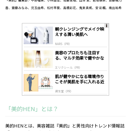
『美的』編集部／中野瑠美、小林由佳、佐藤恵理、山本 恵、岩坂嶺奈、斎藤穂乃
香、齋藤みなみ、児玉由希、松村早葵、高橋彩花、鬼束真帆、安 彩楓、南出祐希
朝クレンジングでメイク映
A
えする潤い美肌へ
ds
by
NARS（PR）
lo
gl
美容のプロたちも注目す
y
る、マルチ効果で健やかな
肌へ導く高機能美容液
エリクシール（PR）
肌が健やかになる環境作り
こそが美肌を手に入れる近
道
資生堂（PR）
「美的HEN」とは？
美的HENとは、美容雑誌『美的』と男性向けトレンド情報誌