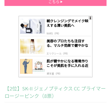
こちら
朝クレンジングでメイク映
A
えする潤い美肌へ
ds
by
NARS（PR）
lo
gl
美容のプロたちも注目す
y
る、マルチ効果で健やかな
肌へ導く高機能美容液
エリクシール（PR）
肌が健やかになる環境作り
こそが美肌を手に入れる近
道
資生堂（PR）
【2位】SK-II ジェノプティクス CC プライマー
ロージーピンク（8票）