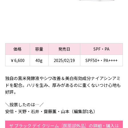
価格
容量
発売日
SPF・PA
￥6,600
40g
2025/02/19
SPF50+・PA++++
独自の黒米発酵液やシワ改善＆美白有効成分ナイアシンアミ
ドを配合。ハリを生み、厚みがあるのに重くないつけ心地も
好評。
＼投票したのは…／
安倍・天野・石井・齋藤薫・山本（編集部1名）
ザ ブラック デイ クリーム［医薬部外品］の詳細・購入は