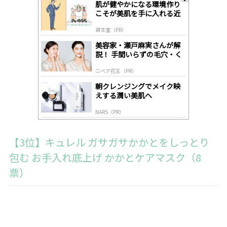
肌が健やかになる環境作り
A
こそが美肌を手に入れる近
ds
道
by
資生堂（PR）
lo
gl
美容家・瀬戸麻実さんが解
y
説！ 手間いらずの毛穴・く
すみケア
ニベア花王（PR）
朝クレンジングでメイク映
えする潤い美肌へ
NARS（PR）
【3位】キュレル ガサガサかかとをしっとり
包む お手入れ底上げ かかとケアマスク（8
票）