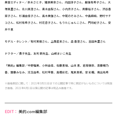
美容エディター／赤木さと子、猪原美奈さん、内田淳子さん、越後有希子さん、大
塚真里さん、北川真澄さん、黒木由梨さん、小内衣子さん、斉藤裕子さん、渋谷香
菜子さん、杉浦由佳子さん、高木美伽さん、中尾のぞみさん、中島麻純、野村サチ
コさん、松村有希子さん、村花杏子さん、もりたじゅんこさん、門司紀子さん、安
井千恵
モデル・タレント／有村実樹さん、上西星来さん、森 香澄さん、吉田朱里さん
ドクター／貴子先生、友利 新先生、山﨑まいこ先生
『美的』編集部／中野瑠美、小林由佳、佐藤恵理、山本 恵、岩坂嶺奈、斎藤穂乃
香、齋藤みなみ、児玉由希、松村早葵、高橋彩花、鬼束真帆、安 彩楓、南出祐希
※価格表記に関して：2021年3月31日までの公開記事で特に表記がないものについては税抜
き価格、2021年4月1日以降公開の記事は税込み価格です。
EDIT：
美的.com編集部