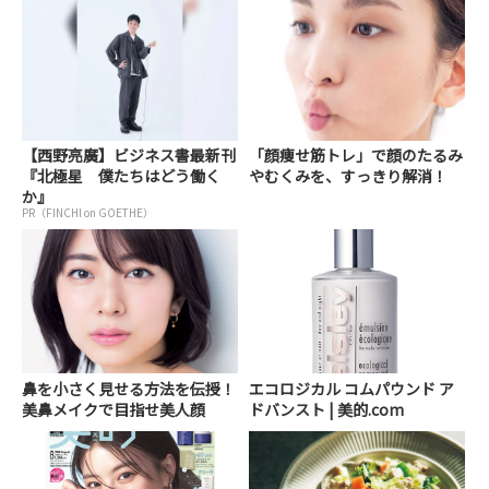
【西野亮廣】ビジネス書最新刊
「顔痩せ筋トレ」で顔のたるみ
『北極星 僕たちはどう働く
やむくみを、すっきり解消！
か』
PR（FINCHI on GOETHE）
鼻を小さく見せる方法を伝授！
エコロジカル コムパウンド ア
美鼻メイクで目指せ美人顔
ドバンスト | 美的.com