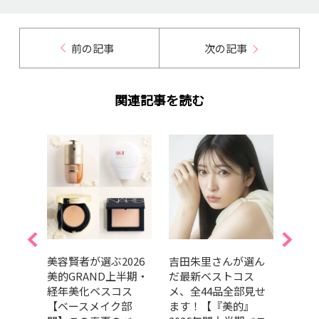
前の記事
次の記事
関連記事を読む
的ベス
美容賢者が選ぶ2026
吉田朱里さんが選ん
202
ルラ
美的GRAND上半期・
だ最新ベストコス
GRA
のニ
経年美化ベスコス
メ、全44品全部見せ
ベス
ジか
【ベースメイク部
ます！【『美的』
ドウ