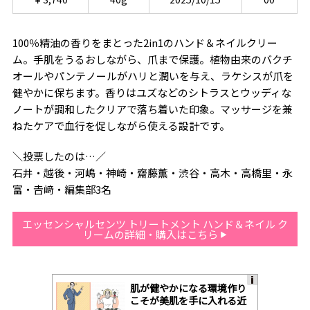
100％精油の香りをまとった2in1のハンド＆ネイルクリー
ム。手肌をうるおしながら、爪まで保護。植物由来のバクチ
オールやパンテノールがハリと潤いを与え、ラケシスが爪を
健やかに保ちます。香りはユズなどのシトラスとウッディな
ノートが調和したクリアで落ち着いた印象。マッサージを兼
ねたケアで血行を促しながら使える設計です。
＼投票したのは…／
石井・越後・河嶋・神崎・齋藤薫・渋谷・高木・高橋里・永
富・𠮷﨑・編集部3名
エッセンシャルセンツ トリートメント ハンド＆ネイル ク
リームの詳細・購入はこちら
肌が健やかになる環境作り
A
こそが美肌を手に入れる近
ds