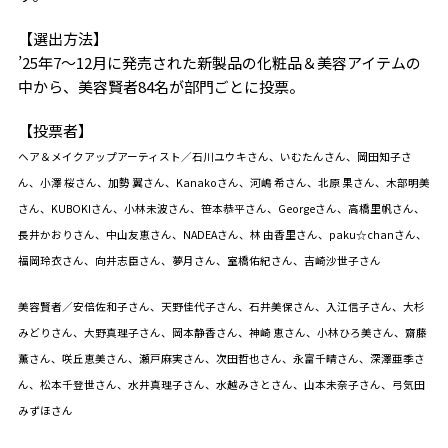
【選出方法】
’25年7〜12月に発売された新製品の化粧品＆美容アイテムの
中から、美容賢者84名が部門ごとに投票。
【投票者】
ヘア＆メイクアップアーティスト／石川ユウキさん、いむたんさん、岡田知子さ
ん、小澤 桜さん、加勢 翼さん、Kanakoさん、河嶋 希さん、北原 果さん、木部明美
さん、KUBOKIさん、小林未波さん、笹本恭平さん、Georgeさん、高橋里帆さん、
長井かおりさん、中山友恵さん、NADEAさん、林 由香里さん、paku☆chanさん、
福岡玲衣さん、向井志臣さん、夢月さん、室橋佑紀さん、吉崎沙世子さん
美容賢者／安倍佐和子さん、天野佳代子さん、石井美保さん、入江信子さん、大杉
みどりさん、大野真理子さん、岡本静香さん、神崎 恵さん、小林ひろ美さん、齋藤
薫さん、咲丘恵美さん、瀬戸麻実さん、次田哲也さん、永富千晴さん、深澤亜季さ
ん、松本千登世さん、水井真理子さん、水越みさとさん、山本未奈子さん、弓気田
みずほさん