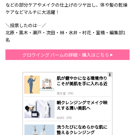
などの部分ケアやメイクの仕上げのツヤ出し、体や髪の乾燥
ケアなどマルチに大活躍！
＼投票したのは…／
北原・黒木・瀬戸・次田・林・水井・村花・室橋・編集部1
名
グロウイング バームの詳細・購入はこちら
肌が健やかになる環境作り
A
こそが美肌を手に入れる近
ds
道
by
資生堂（PR）
lo
gl
朝クレンジングでメイク映
y
えする潤い美肌へ
NARS（PR）
洗うたびになめらかな肌に
整えるクレンジング