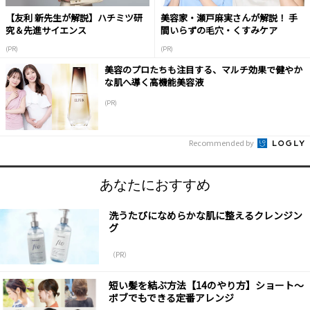
【友利 新先生が解説】ハチミツ研
美容家・瀬戸麻実さんが解説！ 手
究＆先進サイエンス
間いらずの毛穴・くすみケア
(PR)
(PR)
美容のプロたちも注目する、マルチ効果で健やか
な肌へ導く高機能美容液
(PR)
Recommended by
あなたにおすすめ
洗うたびになめらかな肌に整えるクレンジン
グ
（PR）
短い髪を結ぶ方法【14のやり方】ショート～
ボブでもできる定番アレンジ