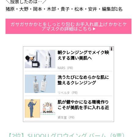
＼投票したのは…／
猪原・大野・岡本・木部・貴子・松本・安井・編集部1名
ガサガサかかとをしっとり包む お手入れ底上げ かかとケ
アマスクの詳細はこちら
朝クレンジングでメイク映
A
えする潤い美肌へ
ds
by
NARS（PR）
lo
gl
洗うたびになめらかな肌に
y
整えるクレンジング
リベルタ（PR）
肌が健やかになる環境作り
こそが美肌を手に入れる近
道
資生堂（PR）
【2位】SUQQU グロウイング バーム（9票）