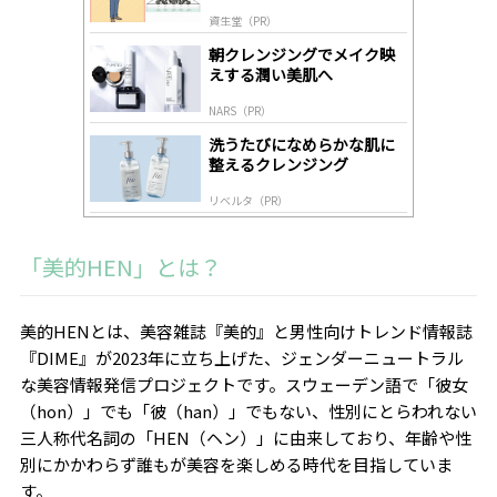
道
by
資生堂（PR）
lo
gl
朝クレンジングでメイク映
y
えする潤い美肌へ
NARS（PR）
洗うたびになめらかな肌に
整えるクレンジング
リベルタ（PR）
「美的HEN」とは？
美的HENとは、美容雑誌『美的』と男性向けトレンド情報誌
『DIME』が2023年に立ち上げた、ジェンダーニュートラル
な美容情報発信プロジェクトです。スウェーデン語で「彼女
（hon）」でも「彼（han）」でもない、性別にとらわれない
三人称代名詞の「HEN（ヘン）」に由来しており、年齢や性
別にかかわらず誰もが美容を楽しめる時代を目指していま
す。