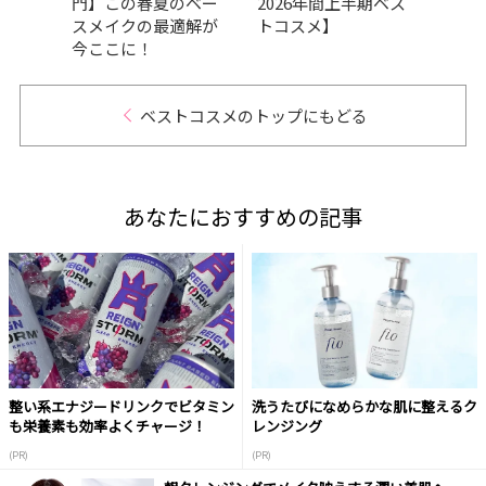
本でか
門】この春夏のベー
2026年間上半期ベス
の良
スメイクの最適解が
トコスメ】
品が
今ここに！
GRA
ベストコスメのトップにもどる
あなたにおすすめの記事
整い系エナジードリンクでビタミン
洗うたびになめらかな肌に整えるク
も栄養素も効率よくチャージ！
レンジング
(PR)
(PR)