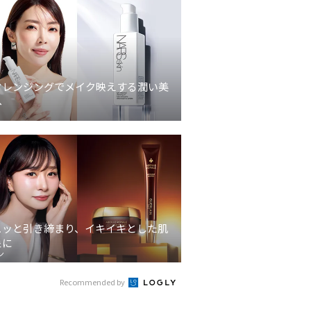
クレンジングでメイク映えする潤い美
へ
ュッと引き締まり、イキイキとした肌
象に
ン
Recommended by