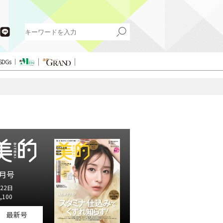
SDGs
月号
22日
,100
最新号