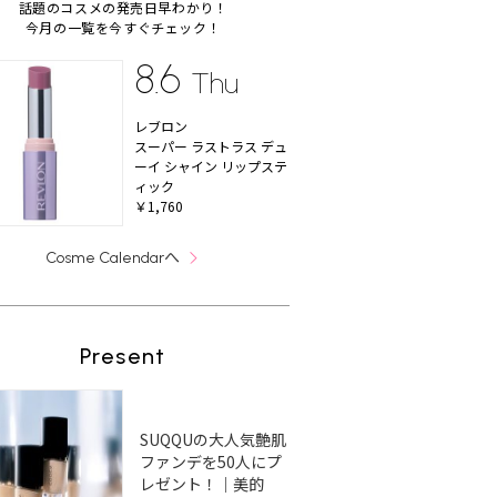
話題のコスメの発売日早わかり！
今月の一覧を今すぐチェック！
8.6
Thu
レブロン
スーパー ラストラス デュ
ーイ シャイン リップステ
ィック
￥1,760
へ
Cosme Calendar
Present
SUQQUの大人気艶肌
ファンデを50人にプ
レゼント！｜美的