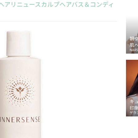
 ヘアリニュースカルプヘアバス＆コンディ
朝
肌
NARS
キ
印
ゲラ