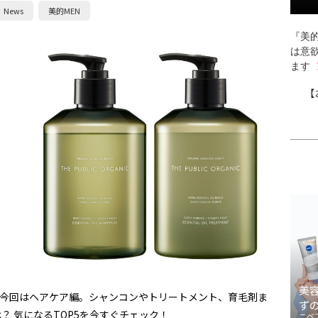
News
美的MEN
『美的
は意
ます
【
美
！ 今回はヘアケア編。シャンコンやトリートメント、育毛剤ま
ず
？ 気になるTOP5を今すぐチェック！
ニベ