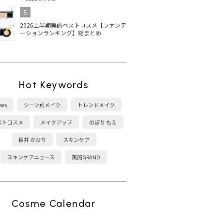
5
2026上半期美的ベストコスメ【ファンデ
ーションランキング】総まとめ
Hot Keywords
ws
シーン別メイク
トレンドメイク
ストコスメ
メイクアップ
のぼり もえ
長井 かおり
スキンケア
スキンケアニュース
美的GRAND
Cosme Calendar