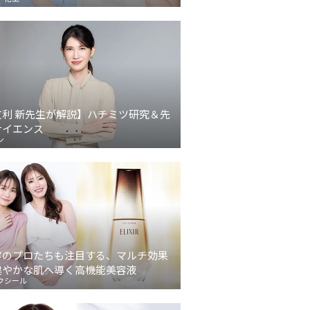
友利 新先生が解説】ハチミツ研究＆先
サイエンス
ン
容のプロたちも注目する、マルチ効果
健やかな肌へ導く高機能美容液
クシール