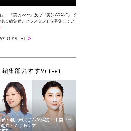
』、『美的.com』及び『美的GRAND』で
欲ある編集者／アシスタントを募集してい
お詫びと訂正】
＞
編集部おすすめ
【PR】
容家・瀬戸麻実さんが解説！ 手間いら
の毛穴・くすみケア
ア花王