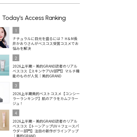
Today's Access Ranking
1
ナチュラルに目元を盛るには？ H＆M長
井かおりさんがベスコス受賞コスメでお
悩みを解決
2
2026上半期・美的GRAND読者のリアル
ベスコス【スキンケアUV部門】マルチ機
能のものが人気｜美的GRAND
3
2026上半期美的ベストコスメ【コンシー
ラーランキング】肌のアラをカムフラー
ジュ！
4
2026上半期・美的GRAND読者のリアル
ベスコス【トーンアップUV＋フェースパ
ウダー部門】注目の新作がラインアップ
｜美的GRAND