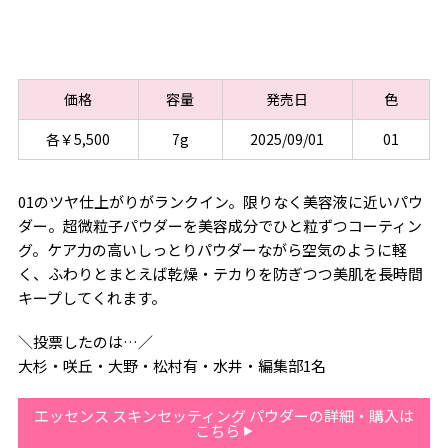
価格
容量
発売日
色
各￥5,500
7g
2025/09/01
01
01のツヤ仕上がりがランクイン。限りなく美容液に近いパウ
ダー。超微粒子パウダーを美容成分でひと粒ずつコーティン
グ。ケア力の高いしっとりパウダーながら空気のように軽
く、ふわりとまとえば乾燥・テカりを防ぎつつ美肌を長時間
キープしてくれます。
＼投票したのは…／
大杉・咲丘・大野・松村有・水井・編集部1名
エッセンス スキンセッティング パウダーの詳細・購入は
こちら