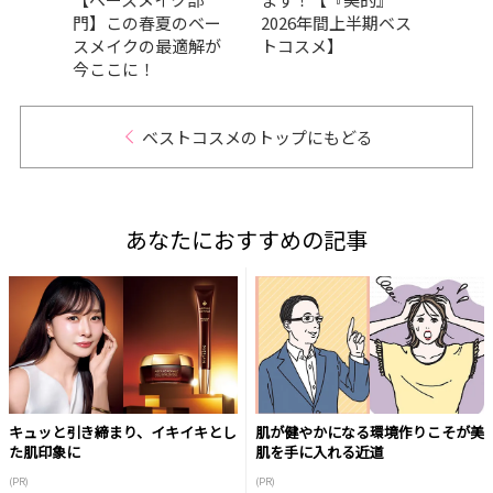
本でか
門】この春夏のベー
2026年間上半期ベス
の良
スメイクの最適解が
トコスメ】
品が
今ここに！
GRA
ベストコスメのトップにもどる
あなたにおすすめの記事
キュッと引き締まり、イキイキとし
肌が健やかになる環境作りこそが美
た肌印象に
肌を手に入れる近道
(PR)
(PR)