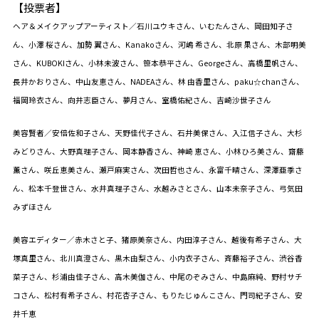
【投票者】
ヘア＆メイクアップアーティスト／石川ユウキさん、いむたんさん、岡田知子さ
ん、小澤 桜さん、加勢 翼さん、Kanakoさん、河嶋 希さん、北原 果さん、木部明美
さん、KUBOKIさん、小林未波さん、笹本恭平さん、Georgeさん、高橋里帆さん、
長井かおりさん、中山友恵さん、NADEAさん、林 由香里さん、paku☆chanさん、
福岡玲衣さん、向井志臣さん、夢月さん、室橋佑紀さん、吉崎沙世子さん
美容賢者／安倍佐和子さん、天野佳代子さん、石井美保さん、入江信子さん、大杉
みどりさん、大野真理子さん、岡本静香さん、神崎 恵さん、小林ひろ美さん、齋藤
薫さん、咲丘恵美さん、瀬戸麻実さん、次田哲也さん、永富千晴さん、深澤亜季さ
ん、松本千登世さん、水井真理子さん、水越みさとさん、山本未奈子さん、弓気田
みずほさん
美容エディター／赤木さと子、猪原美奈さん、内田淳子さん、越後有希子さん、大
塚真里さん、北川真澄さん、黒木由梨さん、小内衣子さん、斉藤裕子さん、渋谷香
菜子さん、杉浦由佳子さん、高木美伽さん、中尾のぞみさん、中島麻純、野村サチ
コさん、松村有希子さん、村花杏子さん、もりたじゅんこさん、門司紀子さん、安
井千恵