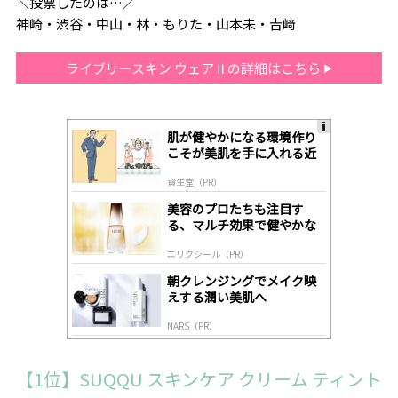
＼投票したのは…／
神崎・渋谷・中山・林・もりた・山本未・𠮷﨑
ライブリースキン ウェアⅡの詳細はこちら
肌が健やかになる環境作り
A
こそが美肌を手に入れる近
ds
道
by
資生堂（PR）
lo
gl
美容のプロたちも注目す
y
る、マルチ効果で健やかな
肌へ導く高機能美容液
エリクシール（PR）
朝クレンジングでメイク映
えする潤い美肌へ
NARS（PR）
【1位】SUQQU スキンケア クリーム ティント