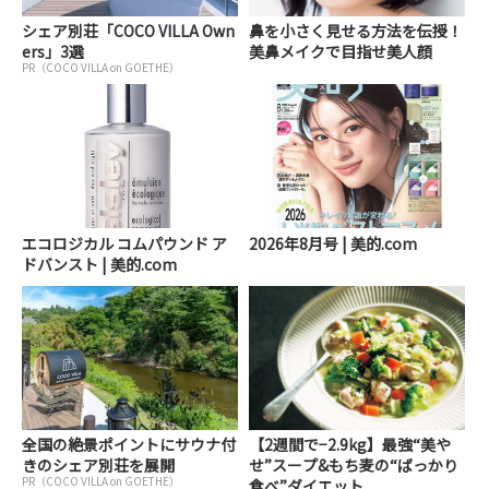
シェア別荘「COCO VILLA Own
鼻を小さく見せる方法を伝授！
ers」3選
美鼻メイクで目指せ美人顔
PR（COCO VILLA on GOETHE）
エコロジカル コムパウンド ア
2026年8月号 | 美的.com
ドバンスト | 美的.com
全国の絶景ポイントにサウナ付
【2週間で−2.9kg】最強“美や
きのシェア別荘を展開
せ”スープ&もち麦の“ばっかり
PR（COCO VILLA on GOETHE）
食べ”ダイエット...