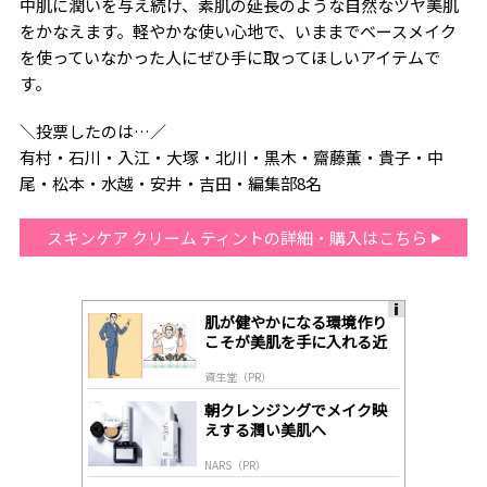
中肌に潤いを与え続け、素肌の延長のような自然なツヤ美肌
をかなえます。軽やかな使い心地で、いままでベースメイク
を使っていなかった人にぜひ手に取ってほしいアイテムで
す。
＼投票したのは…／
有村・石川・入江・大塚・北川・黒木・齋藤薫・貴子・中
尾・松本・水越・安井・吉田・編集部8名
スキンケア クリーム ティントの詳細・購入はこちら
肌が健やかになる環境作り
A
こそが美肌を手に入れる近
ds
道
by
資生堂（PR）
lo
gl
朝クレンジングでメイク映
y
えする潤い美肌へ
NARS（PR）