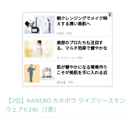
朝クレンジングでメイク映
A
えする潤い美肌へ
ds
by
NARS（PR）
lo
gl
美容のプロたちも注目す
y
る、マルチ効果で健やかな
肌へ導く高機能美容液
エリクシール（PR）
肌が健やかになる環境作り
こそが美肌を手に入れる近
道
資生堂（PR）
【2位】KANEBO カネボウ ライブリースキン
ウェアII 240（7票）