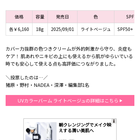
価格
容量
発売日
色
SPF・
各￥6,160
18g
2025/09/01
ライトベージュ
SPF50+・P
カバー力抜群の色つきクリームが外的刺激から守り、炎症も
ケア！ 肌あれやニキビの上にも使えるから肌がゆらいでいる
時でも安心して使える点も高評価につながりました。
＼投票したのは…／
猪原・野村・NADEA・深澤・編集部1名
UVカラーバーム ライトベージュの詳細はこちら
朝クレンジングでメイク映
A
えする潤い美肌へ
ds
by