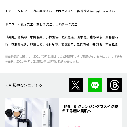
モデル・タレント／有村実樹さん、上西星来さん、森 香澄さん、吉田朱里さん
ドクター／貴子先生、友利 新先生、山﨑まいこ先生
『美的』編集部／中野瑠美、小林由佳、佐藤恵理、山本 恵、岩坂嶺奈、斎藤穂乃
香、齋藤みなみ、児玉由希、松村早葵、高橋彩花、鬼束真帆、安 彩楓、南出祐希
※価格表記に関して：2021年3月31日までの公開記事で特に表記がないものについては税抜
き価格、2021年4月1日以降公開の記事は税込み価格です。
この記事をシェアする
【PR】朝クレンジングでメイク映
えする潤い美肌へ