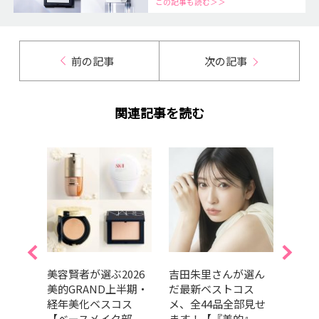
この記事も読む＞＞
前の記事
次の記事
関連記事を読む
的ベス
美容賢者が選ぶ2026
吉田朱里さんが選ん
202
ルラ
美的GRAND上半期・
だ最新ベストコス
GRA
のニ
経年美化ベスコス
メ、全44品全部見せ
ベス
ジか
【ベースメイク部
ます！【『美的』
ドウ