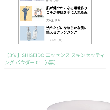
NARS（PR）
lo
gl
肌が健やかになる環境作り
y
こそが美肌を手に入れる近
道
資生堂（PR）
洗うたびになめらかな肌に
整えるクレンジング
リベルタ（PR）
【3位】SHISEIDO エッセンス スキンセッティ
ング パウダー 01（6票）