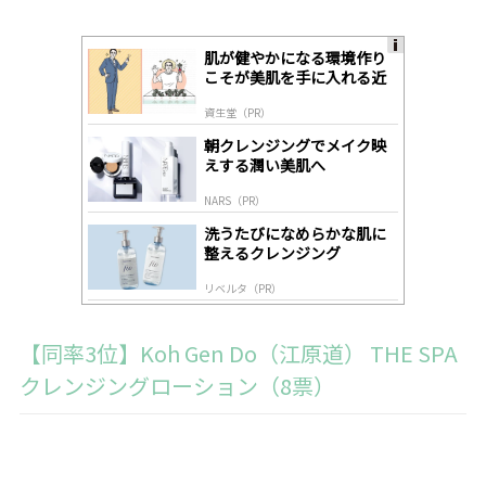
肌が健やかになる環境作り
A
こそが美肌を手に入れる近
ds
道
by
資生堂（PR）
lo
gl
朝クレンジングでメイク映
y
えする潤い美肌へ
NARS（PR）
洗うたびになめらかな肌に
整えるクレンジング
リベルタ（PR）
【同率3位】Koh Gen Do（江原道） THE SPA
クレンジングローション（8票）