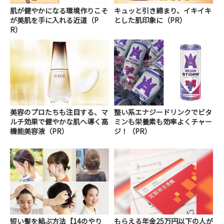
肌が健やかになる環境作りこそ
キュッと引き締まり、イキイキ
が美肌を手に入れる近道（P
とした肌印象に（PR）
R）
美容のプロたちも注目する、マ
整い系エナジードリンクでビタ
ルチ効果で健やかな肌へ導く高
ミンも栄養素も効率よくチャー
機能美容液（PR）
ジ！（PR）
短い髪を結ぶ方法【14のやり
もらえる年金25万円以下の人が