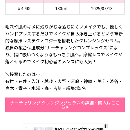
￥4,400
180ml
2025/07/18
毛穴や肌のキメに残りがちな落ちにくいメイクでも、優しく
ハンドプレスするだけでメイクが自ら浮き上がるという革新
的な摩擦レステクノロジーを搭載したクレンジングセラム。
独自の複合保湿成分“ナーチャリングコンプレックス”によ
り、指に吸いつくようなもっちり肌へ。摩擦レスでメイクが
落とせるのでメイク初心者のメンズにも人気！
＼投票したのは…／
有村・石井・入江・越後・大野・河嶋・神崎・咲丘・渋谷・
高木・貴子・水越・森・𠮷﨑・編集部5名
ナーチャリング クレンジングセラムの詳細・購入はこち
ら
朝クレンジングでメイク映