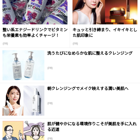
整い系エナジードリンクでビタミン
キュッと引き締まり、イキイキとし
も栄養素も効率よくチャージ！
た肌印象に
(PR)
(PR)
洗うたびになめらかな肌に整えるクレンジング
(PR)
朝クレンジングでメイク映えする潤い美肌へ
(PR)
肌が健やかになる環境作りこそが美肌を手に入れ
る近道
(PR)