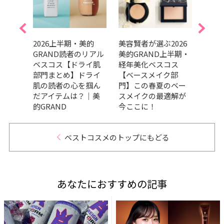
美的
2026上半期・美的
美容賢者が選ぶ2026
吉田
リアル
GRAND読者のリアル
美的GRAND上半期・
だ最
ケア
ベスコス【ドライ肌
経年美化ベスコス
メ、
の高
部門まとめ】ドライ
【ベースメイク部
ます
々｜
肌の読者の心を掴ん
門】この春夏のベー
202
だアイテムは？｜美
スメイクの最適解が
トコ
的GRAND
今ここに！
ベストコスメのトップにもどる
あなたにおすすめの記事