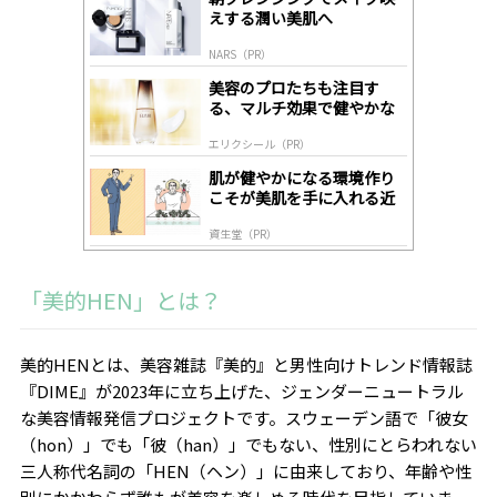
A
えする潤い美肌へ
ds
by
NARS（PR）
lo
gl
美容のプロたちも注目す
y
る、マルチ効果で健やかな
肌へ導く高機能美容液
エリクシール（PR）
肌が健やかになる環境作り
こそが美肌を手に入れる近
道
資生堂（PR）
「美的HEN」とは？
美的HENとは、美容雑誌『美的』と男性向けトレンド情報誌
『DIME』が2023年に立ち上げた、ジェンダーニュートラル
な美容情報発信プロジェクトです。スウェーデン語で「彼女
（hon）」でも「彼（han）」でもない、性別にとらわれない
三人称代名詞の「HEN（ヘン）」に由来しており、年齢や性