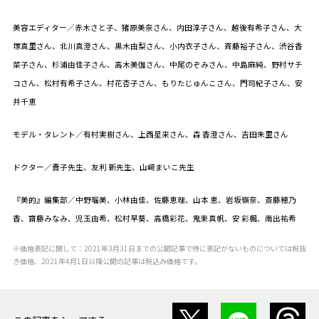
美容エディター／赤木さと子、猪原美奈さん、内田淳子さん、越後有希子さん、大
塚真里さん、北川真澄さん、黒木由梨さん、小内衣子さん、斉藤裕子さん、渋谷香
菜子さん、杉浦由佳子さん、高木美伽さん、中尾のぞみさん、中島麻純、野村サチ
コさん、松村有希子さん、村花杏子さん、もりたじゅんこさん、門司紀子さん、安
井千恵
モデル・タレント／有村実樹さん、上西星来さん、森 香澄さん、吉田朱里さん
ドクター／貴子先生、友利 新先生、山﨑まいこ先生
『美的』編集部／中野瑠美、小林由佳、佐藤恵理、山本 恵、岩坂嶺奈、斎藤穂乃
香、齋藤みなみ、児玉由希、松村早葵、高橋彩花、鬼束真帆、安 彩楓、南出祐希
※価格表記に関して：2021年3月31日までの公開記事で特に表記がないものについては税抜
き価格、2021年4月1日以降公開の記事は税込み価格です。