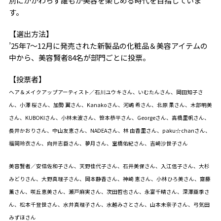
別にかかわらず誰もが美容を楽しめる時代を目指していま
す。
【選出方法】
’25年7〜12月に発売された新製品の化粧品＆美容アイテムの
中から、美容賢者84名が部門ごとに投票。
【投票者】
ヘア＆メイクアップアーティスト／石川ユウキさん、いむたんさん、岡田知子さ
ん、小澤 桜さん、加勢 翼さん、Kanakoさん、河嶋 希さん、北原 果さん、木部明美
さん、KUBOKIさん、小林未波さん、笹本恭平さん、Georgeさん、高橋里帆さん、
長井かおりさん、中山友恵さん、NADEAさん、林 由香里さん、paku☆chanさん、
福岡玲衣さん、向井志臣さん、夢月さん、室橋佑紀さん、吉崎沙世子さん
美容賢者／安倍佐和子さん、天野佳代子さん、石井美保さん、入江信子さん、大杉
みどりさん、大野真理子さん、岡本静香さん、神崎 恵さん、小林ひろ美さん、齋藤
薫さん、咲丘恵美さん、瀬戸麻実さん、次田哲也さん、永富千晴さん、深澤亜季さ
ん、松本千登世さん、水井真理子さん、水越みさとさん、山本未奈子さん、弓気田
みずほさん