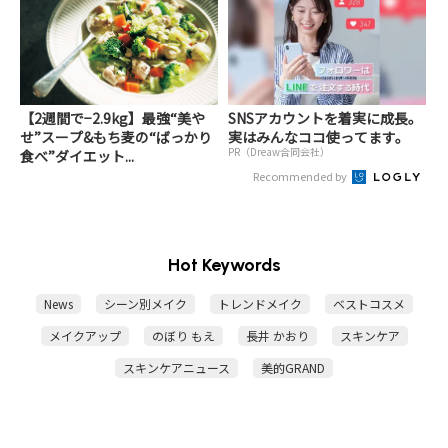
【2週間で−2.9kg】最強“美や
SNSアカウントを着実に成長。
せ”スープ&もち麦の“ばっかり
実はみんなココ使ってます。
PR（Dreaw合同会社）
食べ”ダイエット...
Recommended by
Hot Keywords
News
シーン別メイク
トレンドメイク
ベストコスメ
メイクアップ
のぼり もえ
長井 かおり
スキンケア
スキンケアニュース
美的GRAND