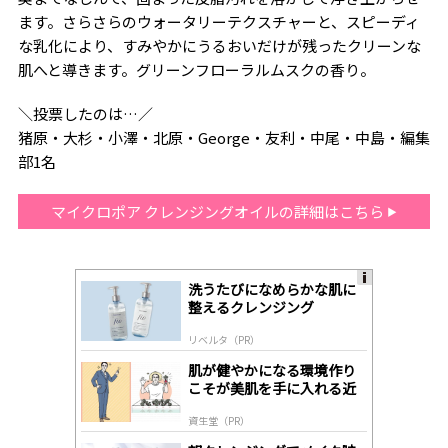
ます。さらさらのウォータリーテクスチャーと、スピーディ
な乳化により、すみやかにうるおいだけが残ったクリーンな
肌へと導きます。グリーンフローラルムスクの香り。
＼投票したのは…／
猪原・大杉・小澤・北原・George・友利・中尾・中島・編集
部1名
マイクロポア クレンジングオイルの詳細はこちら
洗うたびになめらかな肌に
A
整えるクレンジング
ds
by
リベルタ（PR）
lo
gl
肌が健やかになる環境作り
y
こそが美肌を手に入れる近
道
資生堂（PR）