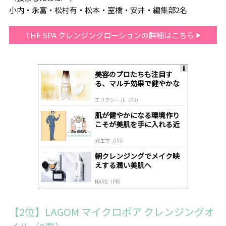
小内・永富・松村有・松本・室橋・安井・編集部2名
THE SPA クレンジングローションの詳細はこちら
美容のプロたちも注目す
A
る、マルチ効果で健やかな
ds
肌へ導く高機能美容液
by
エリクシール（PR）
lo
gl
肌が健やかになる環境作り
y
こそが美肌を手に入れる近
道
資生堂（PR）
朝クレンジングでメイク映
えする潤い美肌へ
NARS（PR）
【2位】LAGOM マイクロポア クレンジングオ