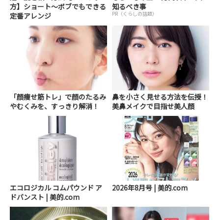
方】ショート～ボブでもできる
知るべき事
PR（くらしの話題）
定番アレンジ
「顔痩せ筋トレ」で顔のたるみ
鼻を小さく見せる方法を伝授！
やむくみを、すっきり解消！
美鼻メイクで目指せ美人顔
エコロジカル コムパウンド ア
2026年8月号 | 美的.com
ドバンスト | 美的.com