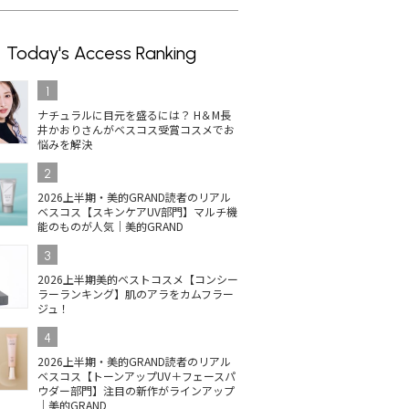
Today's Access Ranking
1
ナチュラルに目元を盛るには？ H＆M長
井かおりさんがベスコス受賞コスメでお
悩みを解決
2
2026上半期・美的GRAND読者のリアル
ベスコス【スキンケアUV部門】マルチ機
能のものが人気｜美的GRAND
3
2026上半期美的ベストコスメ【コンシー
ラーランキング】肌のアラをカムフラー
ジュ！
4
2026上半期・美的GRAND読者のリアル
ベスコス【トーンアップUV＋フェースパ
ウダー部門】注目の新作がラインアップ
｜美的GRAND