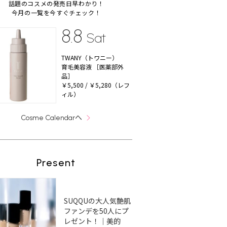
話題のコスメの発売日早わかり！
今月の一覧を今すぐチェック！
8.8
Sat
TWANY（トワニー）
育毛美容液 ［医薬部外
品］
￥5,500 / ￥5,280（レフ
ィル）
へ
Cosme Calendar
Present
SUQQUの大人気艶肌
ファンデを50人にプ
レゼント！｜美的