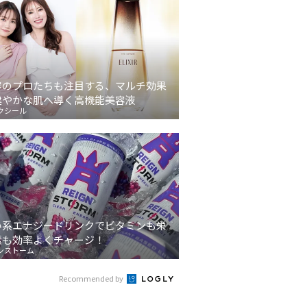
容のプロたちも注目する、マルチ効果
健やかな肌へ導く高機能美容液
クシール
い系エナジードリンクでビタミンも栄
素も効率よくチャージ！
ンストーム
Recommended by