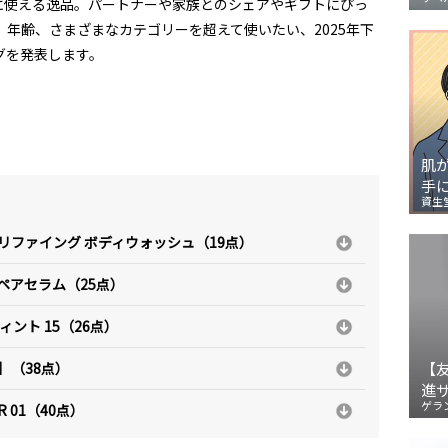
に使える逸品。パートナーや家族とのシェアやギフトにぴっ
、年齢、さまざまなカテゴリーを超えて使いたい、2025年下
グを発表します。
肌
手
資生
ュリファイング ボディウォッシュ（19点）
ペアセラム（25点）
ィント 15（26点）
品］（38点）
【
進
ゲラ
 01（40点）