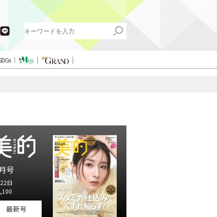
SDGs
月号
22日
,100
最新号