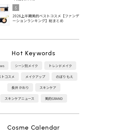
5
2026上半期美的ベストコスメ【ファンデ
ーションランキング】総まとめ
Hot Keywords
ws
シーン別メイク
トレンドメイク
ストコスメ
メイクアップ
のぼり もえ
長井 かおり
スキンケア
スキンケアニュース
美的GRAND
Cosme Calendar