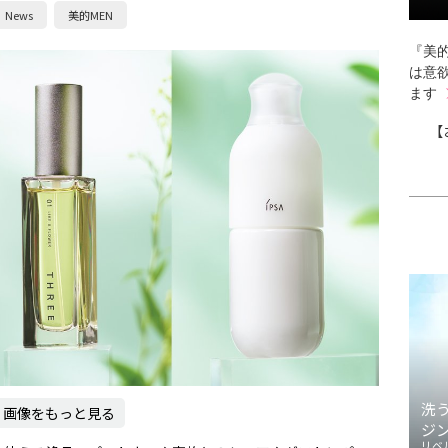
News
美的MEN
『美的
は意
ます
【
洗
画像をもっと見る
ジ
リベ