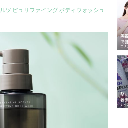
シャルツ ピュリファイング ボディウォッシュ
美
で
エリ
整
養
レイ