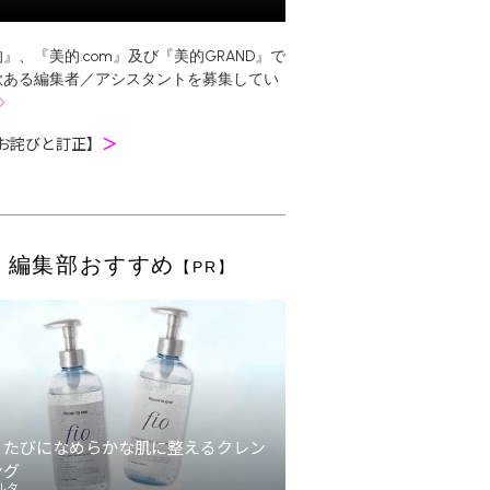
』、『美的.com』及び『美的GRAND』で
欲ある編集者／アシスタントを募集してい
お詫びと訂正】
＞
編集部おすすめ
【PR】
うたびになめらかな肌に整えるクレン
ング
ルタ