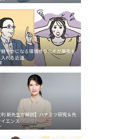
が健やかになる環境作りこそが美肌を
に入れる近道
堂
友利 新先生が解説】ハチミツ研究＆先
サイエンス
ン