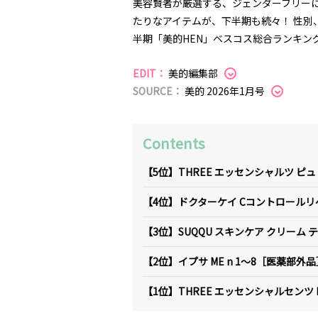
美容賢者が厳選する、ジェンダーフリー
たりなアイテムが、下半期も続々！ 性別
半期「美的HEN」ベスコス総合ランキン
EDIT：
美的編集部
SOURCE：
美的 2026年1月号
Contents
【5位】THREE エッセンシャルツ ピ
【4位】ドクターケイ Cコントロールリ
【3位】SUQQU スキンケア クリーム テ
【2位】イプサ ME n 1～8［医薬部外
【1位】THREE エッセンシャルセンツ R