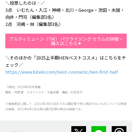
＼投票したのは…／
3点 いむたん・入江・神崎・北川・George・次田・水越・
向井・門司（編集部3名）
2点 河嶋・林（編集部3名）
アルティミューン（TM） パワライジング セラムの詳細・
購入はこちら
＼そのほかの「2025上半期HENベストコスメ」はこちらをチ
ェック／
https://www.biteki.com/best-cosmetic/hen-first-half
『美的』2025年8月号掲載
撮影／河野 望 スタイリスト／大島有華 構成／村花杏子
※価格表記に関して：2021年3月31日までの公開記事で特に表記がないものについては税抜
き価格、2021年4月1日以降公開の記事は税込み価格です。