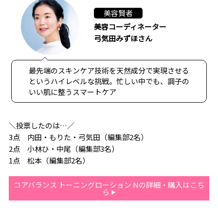
美容賢者
美容コーディネーター
弓気田みずほさん
最先端のスキンケア技術を天然成分で実現させる
というハイレベルな挑戦。忙しい中でも、調子の
いい肌に整うスマートケア
＼投票したのは…／
3点 内田・もりた・弓気田（編集部2名）
2点 小林ひ・中尾（編集部3名）
1点 松本（編集部2名）
コアバランス トーニングローション Nの詳細・購入はこち
ら