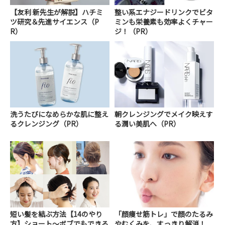
【友利 新先生が解説】ハチミ
整い系エナジードリンクでビタ
ツ研究＆先進サイエンス（P
ミンも栄養素も効率よくチャー
R）
ジ！（PR）
洗うたびになめらかな肌に整え
朝クレンジングでメイク映えす
るクレンジング（PR）
る潤い美肌へ（PR）
短い髪を結ぶ方法【14のやり
「顔痩せ筋トレ」で顔のたるみ
方】ショート～ボブでもできる
やむくみを、すっきり解消！