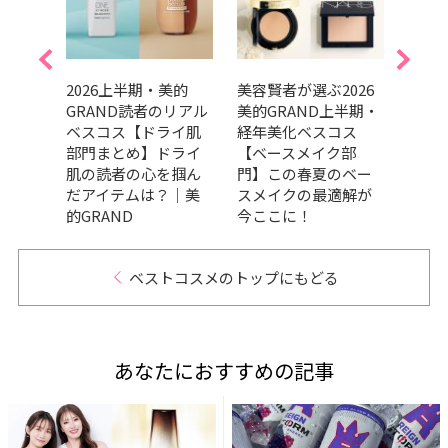
美的
2026上半期・美的
美容賢者が選ぶ2026
吉田
リアル
GRAND読者のリアル
美的GRAND上半期・
だ最
ケア
ベスコス【ドライ肌
経年美化ベスコス
メ、
の高
部門まとめ】ドライ
【ベースメイク部
ます
々｜
肌の読者の心を掴ん
門】この春夏のベー
202
だアイテムは？｜美
スメイクの最適解が
トコ
的GRAND
今ここに！
ベストコスメのトップにもどる
あなたにおすすめの記事