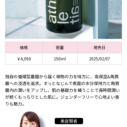
価格
容量
発売日
￥6,050
150ml
2025/02/07
独自の循環型農園から届く植物の力を味方に、高保湿&角質
層への浸透を追求。すっとなじんで表面の水分保持力と角質
層内の潤いをアップし、肌の基礎力を補うことで長時間潤い
が続くもっちりとした肌に。ジェンダーフリーで心地よい香
りも魅力。
美容賢者