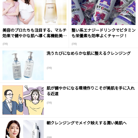
美容のプロたちも注目する、マルチ
整い系エナジードリンクでビタミン
効果で健やかな肌へ導く高機能美容
も栄養素も効率よくチャージ！
液
(PR)
(PR)
洗うたびになめらかな肌に整えるクレンジング
(PR)
肌が健やかになる環境作りこそが美肌を手に入れ
る近道
(PR)
朝クレンジングでメイク映えする潤い美肌へ
(PR)