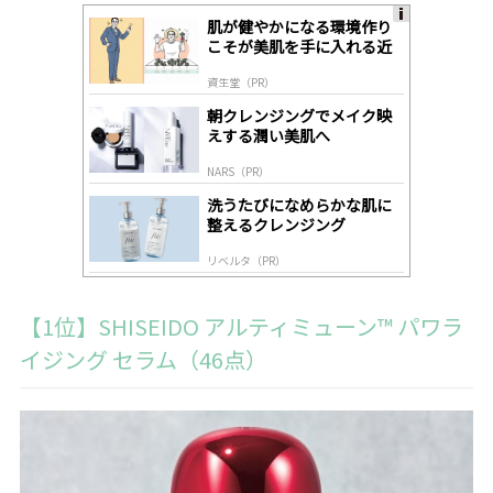
肌が健やかになる環境作り
A
こそが美肌を手に入れる近
ds
道
by
資生堂（PR）
lo
gl
朝クレンジングでメイク映
y
えする潤い美肌へ
NARS（PR）
洗うたびになめらかな肌に
整えるクレンジング
リベルタ（PR）
【1位】SHISEIDO アルティミューン™ パワラ
イジング セラム（46点）