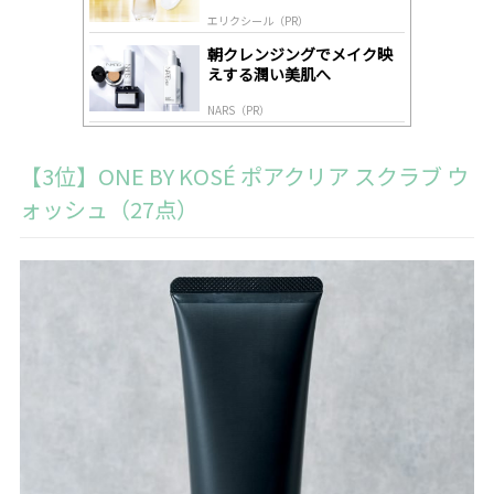
肌へ導く高機能美容液
エリクシール（PR）
朝クレンジングでメイク映
えする潤い美肌へ
NARS（PR）
【3位】ONE BY KOSÉ ポアクリア スクラブ ウ
ォッシュ（27点）