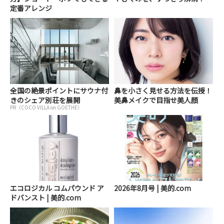
定番アレンジ
全国の絶景ポイントにサウナ付
鼻を小さく見せる方法を伝授！
きのシェア別荘を展開
美鼻メイクで目指せ美人顔
PR（COCO VILLA on GOETHE）
エコロジカル コムパウンド ア
2026年8月号 | 美的.com
ドバンスト | 美的.com