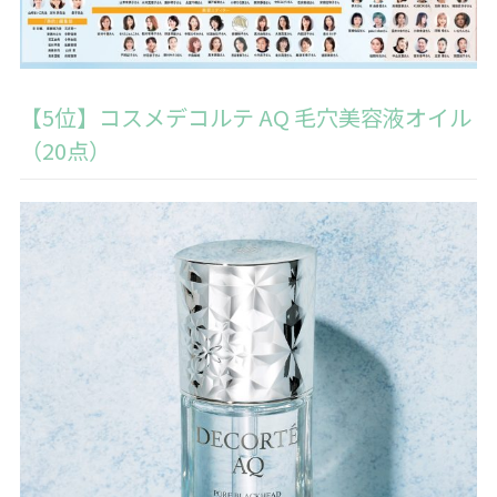
【5位】コスメデコルテ AQ 毛穴美容液オイル
（20点）