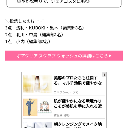
爽やかな香りで、シェアコスメにも◎
＼投票したのは…／
3点 浅利・KUBOKI・黒木（編集部3名）
2点 北川・中島（編集部1名）
1点 小内（編集部2名）
ポアクリア スクラブ ウォッシュの詳細はこちら
美容のプロたちも注目す
A
る、マルチ効果で健やかな
ds
肌へ導く高機能美容液
by
エリクシール（PR）
lo
gl
肌が健やかになる環境作り
y
こそが美肌を手に入れる近
道
資生堂（PR）
朝クレンジングでメイク映