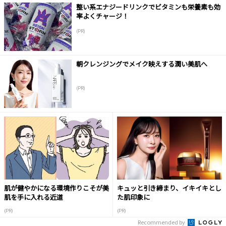
整い系エナジードリンクでビタミンも栄養素も効
率よくチャージ！
(PR)
朝クレンジングでメイク映えする潤い美肌へ
(PR)
肌が健やかになる環境作りこそが美
キュッと引き締まり、イキイキとし
肌を手に入れる近道
た肌印象に
(PR)
(PR)
Recommended by