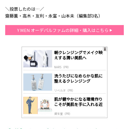
＼投票したのは…／
齋藤薫・高木・友利・永富・山本未（編集部3名）
Y MEN オーデパルファムの詳細・購入はこちら
朝クレンジングでメイク映
A
えする潤い美肌へ
ds
by
NARS（PR）
lo
gl
洗うたびになめらかな肌に
y
整えるクレンジング
リベルタ（PR）
肌が健やかになる環境作り
こそが美肌を手に入れる近
道
資生堂（PR）