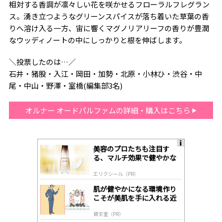
相対する香調が凛々しい花を咲かせるフローラルフレグラン
ス。湧き立つようなグリーンスパイスが落ち着いた草葉の香
りへ溶け入る一方、宙に響くマグノリアリーフの香りが豊潤
なウッディノートの中にしっかりと根を伸ばします。
＼投票したのは…／
石井・猪股・入江・岡田・加勢・北原・小林ひ・渋谷・中
尾・中山・野澤・室橋(編集部3名)
オルナー オードパルファムの詳細・購入はこちら
美容のプロたちも注目す
A
る、マルチ効果で健やかな
ds
肌へ導く高機能美容液
by
エリクシール（PR）
lo
gl
肌が健やかになる環境作り
y
こそが美肌を手に入れる近
道
資生堂（PR）