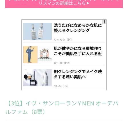
リスマンの詳細はこちら
洗うたびになめらかな肌に
A
整えるクレンジング
ds
by
リベルタ（PR）
lo
gl
肌が健やかになる環境作り
y
こそが美肌を手に入れる近
道
資生堂（PR）
朝クレンジングでメイク映
えする潤い美肌へ
NARS（PR）
【3位】イヴ・サンローラン Y MEN オーデパ
ルファム（8票）