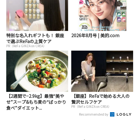
特別な名入れギフトも！ 銀座
2026年8月号 | 美的.com
で選ぶReFaの上質ケア
PR（ReFa GINZA on CREA）
【2週間で−2.9kg】最強“美や
【銀座】ReFaで始める大人の
せ”スープ&もち麦の“ばっかり
贅沢セルフケア
PR（ReFa GINZA on CREA）
食べ”ダイエット...
Recommended by