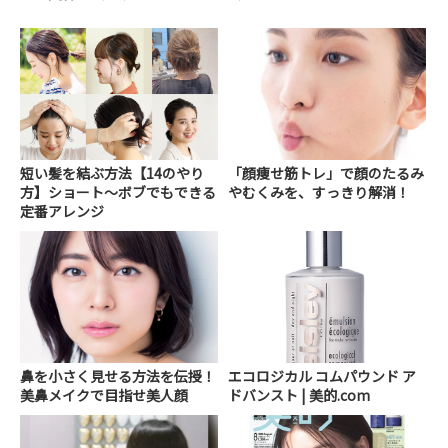
短い髪を結ぶ方法【14のやり
「顔痩せ筋トレ」で顔のたるみ
方】ショート～ボブでもできる
やむくみを、すっきり解消！
定番アレンジ
鼻を小さく見せる方法を伝授！
エコロジカル コムパウンド ア
美鼻メイクで目指せ美人顔
ドバンスト | 美的.com