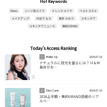
Hot Keywords
News
シーン別メイク
トレンドメイク
ベストコスメ
メイクアップ
のぼり もえ
長井 かおり
スキンケア
スキンケアニュース
美的GRAND
Today's Access Ranking
2026.07.10
1
Make Up
ナチュラルに目元を盛るには？ H＆M
長井かお…
2026.07.10
2
Skin Care
2026上半期・美的GRAND読者のリア
ルベ…