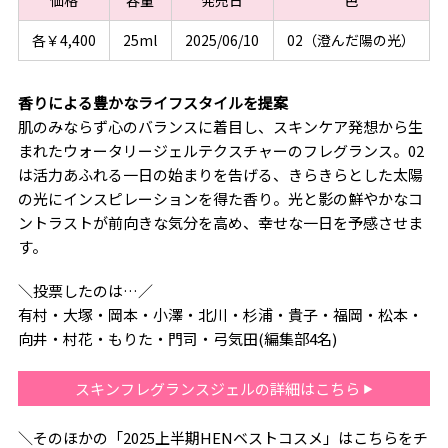
価格
容量
発売日
色
各￥4,400
25ml
2025/06/10
02（澄んだ陽の光）
香りによる豊かなライフスタイルを提案
肌のみならず心のバランスに着目し、スキンケア発想から生
まれたウォータリージェルテクスチャーのフレグランス。02
は活力あふれる一日の始まりを告げる、きらきらとした太陽
の光にインスピレーションを得た香り。光と影の鮮やかなコ
ントラストが前向きな気分を高め、幸せな一日を予感させま
す。
＼投票したのは…／
有村・大塚・岡本・小澤・北川・杉浦・貴子・福岡・松本・
向井・村花・もりた・門司・弓気田(編集部4名)
スキンフレグランスジェルの詳細はこちら
＼そのほかの「2025上半期HENベストコスメ」はこちらをチ