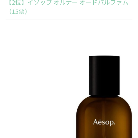
【2位】イソップ オルナー オードパルファム
（15票）