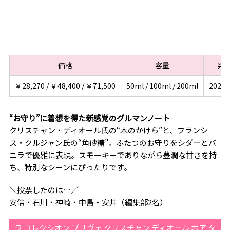
価格
容量
発
￥28,270 / ￥48,400 / ￥71,500
50ml / 100ml / 200ml
2025/
“お守り”に着想を得た新感覚のグルマンノート
クリスチャン・ディオール氏の“木のかけら”と、フランシ
ス・クルジャン氏の“角砂糖”。ふたつのお守りをシダーとバ
ニラで優雅に表現。スモーキーでありながら豊潤な甘さを持
ち、特別なシーンにぴったりです。
＼投票したのは…／
安倍・石川・神崎・中島・安井（編集部2名）
ラ コレクシオン プリヴェ クリスチャン ディオール ボア タ