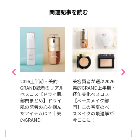
関連記事を読む
美的
2026上半期・美的
美容賢者が選ぶ2026
吉田
リアル
GRAND読者のリアル
美的GRAND上半期・
だ最
ケア
ベスコス【ドライ肌
経年美化ベスコス
メ、
の高
部門まとめ】ドライ
【ベースメイク部
ます
々｜
肌の読者の心を掴ん
門】この春夏のベー
202
だアイテムは？｜美
スメイクの最適解が
トコ
的GRAND
今ここに！