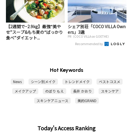
【2週間で−2.9kg】最強“美や
シェア別荘「COCO VILLA Own
せ”スープ&もち麦の“ばっかり
ers」3選
PR（COCO VILLA on GOETHE）
食べ”ダイエット...
Recommended by
Hot Keywords
News
シーン別メイク
トレンドメイク
ベストコスメ
メイクアップ
のぼり もえ
長井 かおり
スキンケア
スキンケアニュース
美的GRAND
Today's Access Ranking