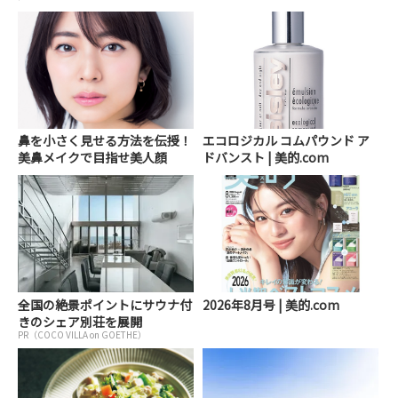
鼻を小さく見せる方法を伝授！
エコロジカル コムパウンド ア
美鼻メイクで目指せ美人顔
ドバンスト | 美的.com
全国の絶景ポイントにサウナ付
2026年8月号 | 美的.com
きのシェア別荘を展開
PR（COCO VILLA on GOETHE）