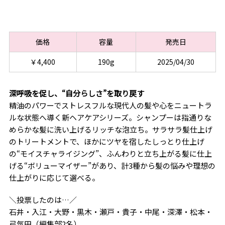
価格
容量
発売日
￥4,400
190g
2025/04/30
深呼吸を促し、“自分らしさ”を取り戻す
精油のパワーでストレスフルな現代人の髪や心をニュートラ
ルな状態へ導く新ヘアケアシリーズ。シャンプーは指通りな
めらかな髪に洗い上げるリッチな泡立ち。サラサラ髪仕上げ
のトリートメントで、ほかにツヤを宿したしっとり仕上げ
の“モイスチャライジング”、ふんわりと立ち上がる髪に仕上
げる“ボリューマイザー”があり、計3種から髪の悩みや理想の
仕上がりに応じて選べる。
＼投票したのは…／
石井・入江・大野・黒木・瀬戸・貴子・中尾・深澤・松本・
弓気田（編集部2名）