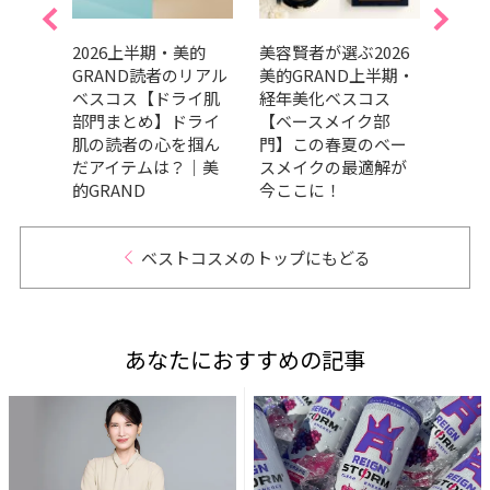
美的
2026上半期・美的
美容賢者が選ぶ2026
吉田
リアル
GRAND読者のリアル
美的GRAND上半期・
だ最
ケア
ベスコス【ドライ肌
経年美化ベスコス
メ、
の高
部門まとめ】ドライ
【ベースメイク部
ます
々｜
肌の読者の心を掴ん
門】この春夏のベー
202
だアイテムは？｜美
スメイクの最適解が
トコ
的GRAND
今ここに！
ベストコスメのトップにもどる
あなたにおすすめの記事