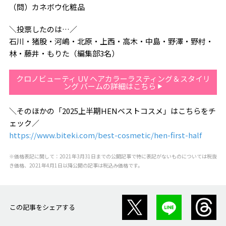
（問）カネボウ化粧品
＼投票したのは…／
石川・猪股・河嶋・北原・上西・高木・中島・野澤・野村・
林・藤井・もりた（編集部3名）
クロノビューティ UV ヘアカラーラスティング＆スタイリ
ング バームの詳細はこちら
＼そのほかの「2025上半期HENベストコスメ」はこちらをチ
ェック／
https://www.biteki.com/best-cosmetic/hen-first-half
※価格表記に関して：2021年3月31日までの公開記事で特に表記がないものについては税抜
き価格、2021年4月1日以降公開の記事は税込み価格です。
この記事をシェアする