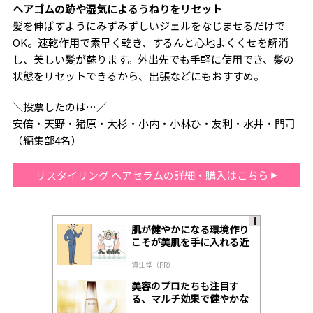
ヘアゴムの跡や湿気によるうねりをリセット
髪を伸ばすようにみずみずしいジェルをなじませるだけで
OK。速乾作用で素早く乾き、するんと心地よくくせを解消
し、美しい髪が蘇ります。外出先でも手軽に使用でき、髪の
状態をリセットできるから、出張などにもおすすめ。
＼投票したのは…／
安倍・天野・猪原・大杉・小内・小林ひ・友利・水井・門司
（編集部4名）
リスタイリング ヘアセラムの詳細・購入はこちら
肌が健やかになる環境作り
A
こそが美肌を手に入れる近
ds
道
by
資生堂（PR）
lo
gl
美容のプロたちも注目す
y
る、マルチ効果で健やかな
肌へ導く高機能美容液