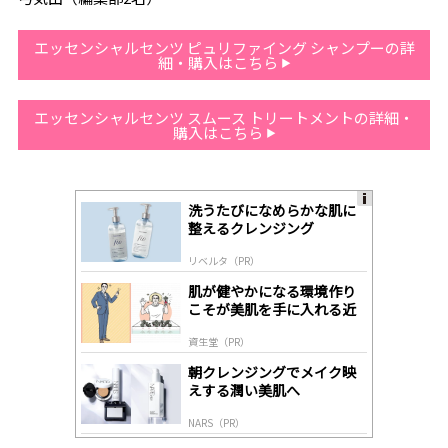
エッセンシャルセンツ ピュリファイング シャンプーの詳
細・購入はこちら
エッセンシャルセンツ スムース トリートメントの詳細・
購入はこちら
洗うたびになめらかな肌に
A
整えるクレンジング
ds
by
リベルタ（PR）
lo
gl
肌が健やかになる環境作り
y
こそが美肌を手に入れる近
道
資生堂（PR）
朝クレンジングでメイク映
えする潤い美肌へ
NARS（PR）