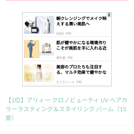
朝クレンジングでメイク映
A
えする潤い美肌へ
ds
by
NARS（PR）
lo
gl
肌が健やかになる環境作り
y
こそが美肌を手に入れる近
道
資生堂（PR）
美容のプロたちも注目す
る、マルチ効果で健やかな
肌へ導く高機能美容液
エリクシール（PR）
【1位】アリィー クロノビューティ UV ヘアカ
ラーラスティング＆スタイリング バーム（15
票）