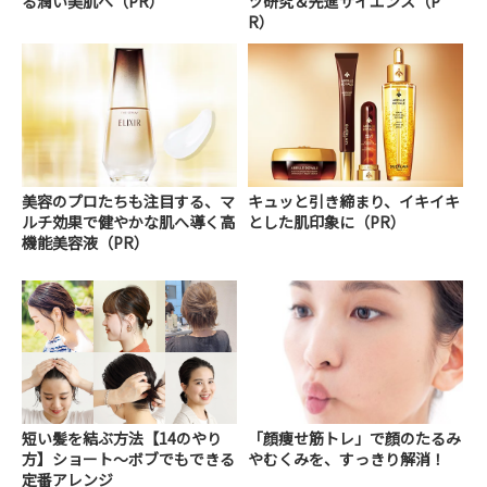
る潤い美肌へ（PR）
ツ研究＆先進サイエンス（P
R）
美容のプロたちも注目する、マ
キュッと引き締まり、イキイキ
ルチ効果で健やかな肌へ導く高
とした肌印象に（PR）
機能美容液（PR）
短い髪を結ぶ方法【14のやり
「顔痩せ筋トレ」で顔のたるみ
方】ショート～ボブでもできる
やむくみを、すっきり解消！
定番アレンジ