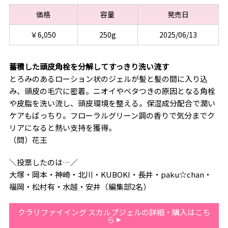
価格
容量
発売日
￥6,050
250g
2025/06/13
蓄積した頭皮角栓を分解してすっきり洗い流す
とろみのあるローション状のジェルが髪と髪の間に入り込
み、頭皮の毛穴に密着。ニオイやベタつきの原因となる角栓
や皮脂を洗い流し、頭皮環境を整える。保湿成分配合で潤い
ケアもばっちり。フローラルグリーン調の香りで気分までク
リアになると熱い支持を獲得。
（問）花王
＼投票したのは…／
大塚・岡本・神崎・北川・KUBOKI・長井・paku☆chan・
福岡・松村有・水越・安井（編集部2名）
クラリファイイング スカルプジェルの詳細・購入はこち
ら