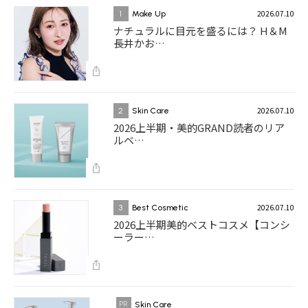
2026.07.10
1
Make Up
ナチュラルに目元を盛るには？ H＆M
長井かお…
2026.07.10
2
Skin Care
2026上半期・美的GRAND読者のリア
ルベ…
2026.07.10
3
Best Cosmetic
2026上半期美的ベストコスメ【コンシ
ーラー…
Skin Care