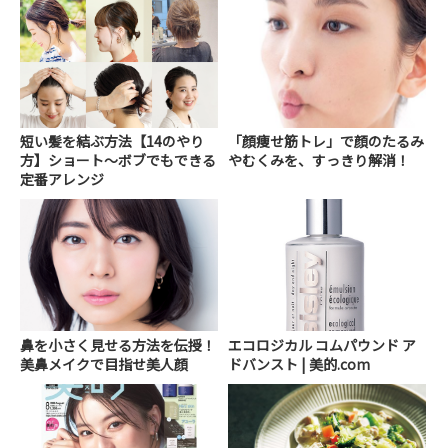
短い髪を結ぶ方法【14のやり
「顔痩せ筋トレ」で顔のたるみ
方】ショート～ボブでもできる
やむくみを、すっきり解消！
定番アレンジ
鼻を小さく見せる方法を伝授！
エコロジカル コムパウンド ア
美鼻メイクで目指せ美人顔
ドバンスト | 美的.com