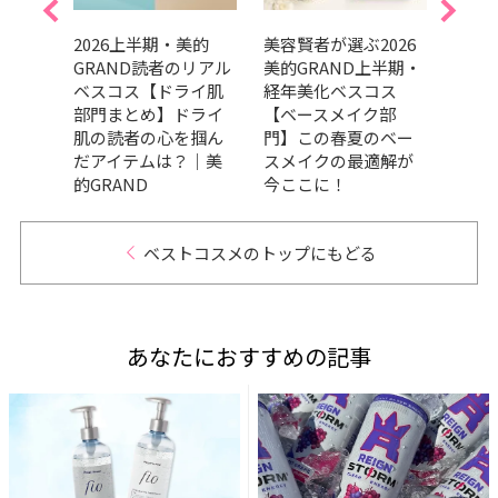
美的
2026上半期・美的
美容賢者が選ぶ2026
吉田
リアル
GRAND読者のリアル
美的GRAND上半期・
だ最
ケア
ベスコス【ドライ肌
経年美化ベスコス
メ、
の高
部門まとめ】ドライ
【ベースメイク部
ます
々｜
肌の読者の心を掴ん
門】この春夏のベー
202
だアイテムは？｜美
スメイクの最適解が
トコ
的GRAND
今ここに！
ベストコスメのトップにもどる
あなたにおすすめの記事