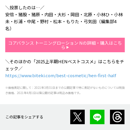
＼投票したのは…／
安倍・猪股・猪原・内田・大杉・岡田・北原・小林ひ・小林
未・杉浦・中尾・野村・松本・もりた・弓気田（編集部4
名）
コアバランス トーニングローション Nの詳細・購入はこち
ら
＼そのほかの「2025上半期HENベストコスメ」はこちらをチ
ェック／
https://www.biteki.com/best-cosmetic/hen-first-half
※価格表記に関して：2021年3月31日までの公開記事で特に表記がないものについては税抜
き価格、2021年4月1日以降公開の記事は税込み価格です。
この記事をシェアする