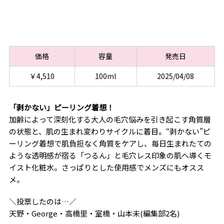
価格
容量
発売日
￥4,510
100ml
2025/04/08
「剥かない」ピーリング着想！
加齢によって深刻化する大人の毛穴悩みを引き起こす角質層
の状態と、肌の生まれ変わりサイクルに着目。“剥かない”ピ
ーリング着想で肌負担なく角質をケアし、毎日生まれたての
ような透明感が宿る「つるん」と毛穴レス印象の肌へ導くモ
イスト化粧水。さっぱりとした使用感でメンズにもオスス
メ。
＼投票したのは…／
天野・George・高橋里・室橋・山本未(編集部2名)