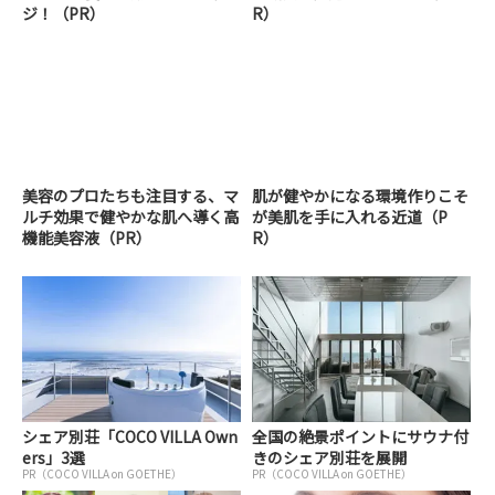
ジ！（PR）
R）
美容のプロたちも注目する、マ
肌が健やかになる環境作りこそ
ルチ効果で健やかな肌へ導く高
が美肌を手に入れる近道（P
機能美容液（PR）
R）
シェア別荘「COCO VILLA Own
全国の絶景ポイントにサウナ付
ers」3選
きのシェア別荘を展開
PR（COCO VILLA on GOETHE）
PR（COCO VILLA on GOETHE）