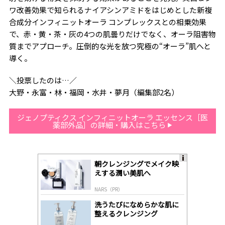
ワ改善効果で知られるナイアシンアミドをはじめとした新複
合成分インフィニットオーラ コンプレックスとの相乗効果
で、赤・黄・茶・灰の4つの肌曇りだけでなく、オーラ阻害物
質までアプローチ。圧倒的な光を放つ究極の“オーラ”肌へと
導く。
＼投票したのは…／
大野・永富・林・福岡・水井・夢月（編集部2名）
ジェノプティクス インフィニットオーラ エッセンス［医
薬部外品］の詳細・購入はこちら
朝クレンジングでメイク映
A
えする潤い美肌へ
ds
by
NARS（PR）
lo
gl
洗うたびになめらかな肌に
y
整えるクレンジング