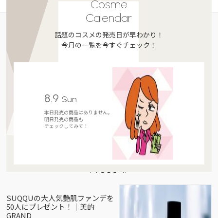
Cosme
Calendar
話題のコスメの発売日が早わかり！
今月の一覧を今すぐチェック！
8.9
Sun
本日発売の商品はありません。
明日発売の商品も
チェックしてみて！
Present
SUQQUの大人気艶肌ファンデを
50人にプレゼント！｜美的
GRAND