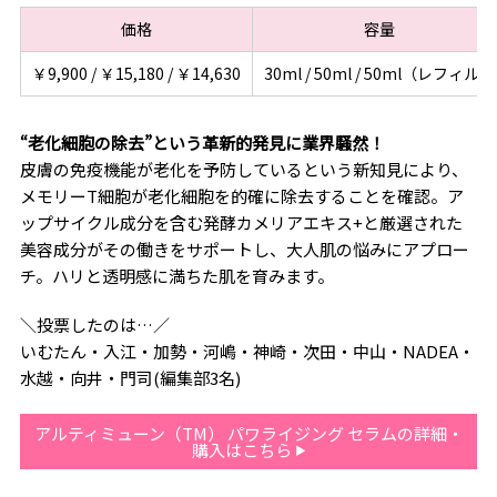
価格
容量
￥9,900 / ￥15,180 / ￥14,630
30ml / 50ml / 50ml（レフィル）
“老化細胞の除去”という革新的発見に業界騒然！
皮膚の免疫機能が老化を予防しているという新知見により、
メモリーT細胞が老化細胞を的確に除去することを確認。ア
ップサイクル成分を含む発酵カメリアエキス+と厳選された
美容成分がその働きをサポートし、大人肌の悩みにアプロー
チ。ハリと透明感に満ちた肌を育みます。
＼投票したのは…／
いむたん・入江・加勢・河嶋・神崎・次田・中山・NADEA・
水越・向井・門司(編集部3名)
アルティミューン（TM） パワライジング セラムの詳細・
購入はこちら