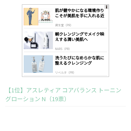
肌が健やかになる環境作り
A
こそが美肌を手に入れる近
ds
道
by
資生堂（PR）
lo
gl
朝クレンジングでメイク映
y
えする潤い美肌へ
NARS（PR）
洗うたびになめらかな肌に
整えるクレンジング
リベルタ（PR）
【1位】アスレティア コアバランス トーニン
グローション N（19票）