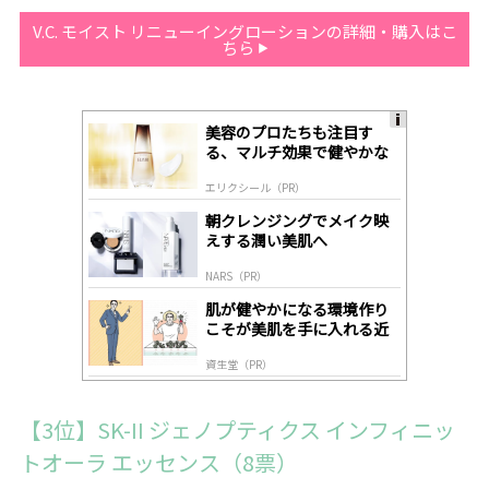
V.C. モイスト リニューイングローションの詳細・購入はこ
ちら
美容のプロたちも注目す
A
る、マルチ効果で健やかな
ds
肌へ導く高機能美容液
by
エリクシール（PR）
lo
gl
朝クレンジングでメイク映
y
えする潤い美肌へ
NARS（PR）
肌が健やかになる環境作り
こそが美肌を手に入れる近
道
資生堂（PR）
【3位】SK-II ジェノプティクス インフィニッ
トオーラ エッセンス（8票）