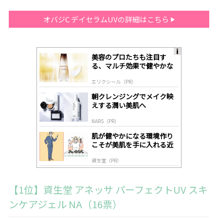
オバジC デイセラムUVの詳細はこちら
美容のプロたちも注目す
A
る、マルチ効果で健やかな
ds
肌へ導く高機能美容液
by
エリクシール（PR）
lo
gl
朝クレンジングでメイク映
y
えする潤い美肌へ
NARS（PR）
肌が健やかになる環境作り
こそが美肌を手に入れる近
道
資生堂（PR）
【1位】資生堂 アネッサ パーフェクトUV スキ
ンケアジェル NA（16票）