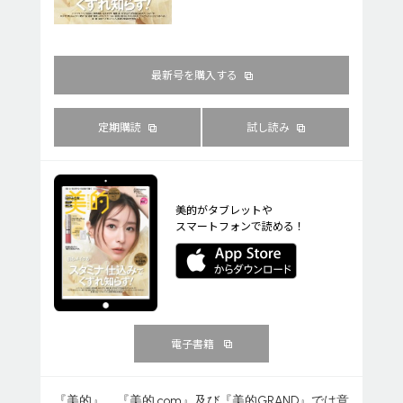
最新号を購入する
定期購読
試し読み
美的がタブレットや
スマートフォンで読める！
電子書籍
『美的』、『美的.com』及び『美的GRAND』では意