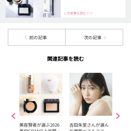
この記事も読む＞＞
前の記事
次の記事
関連記事を読む
的ベス
美容賢者が選ぶ2026
吉田朱里さんが選ん
202
ルラ
美的GRAND上半期・
だ最新ベストコス
GRA