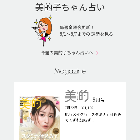
美的子ちゃん占い
毎週金曜夜更新！
8/1〜8/7までの 運勢を見る
今週の美的子ちゃん占いへ
Magazine
9
月号
7月22日 ￥1,100
肌もメイクも「スタミナ」仕込み
でくずれ知らず！