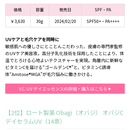
価格
容量
発売日
SPF・PA
￥3,630
30g
2024/02/20
SPF50+・PA++++
UVケアと毛穴ケアを同時に
敏感肌への優しさにとことんこだわった、皮膚の専門家監修
のUVケア美容液。高分子乳化技術を採用したことにより、体
温でとろける心地よいテクスチャーを実現。角層内に新鮮な
ビタミンCを届ける“ゴールデンC®”と、ビタミンC誘導
体“Amitose®MGA”が毛穴悩みに働きかける。
V.C. UV デイエッセンスの詳細・購入はこちら
【2位】ロート製薬 Obagi（オバジ） オバジC
デイセラムUV（14票）