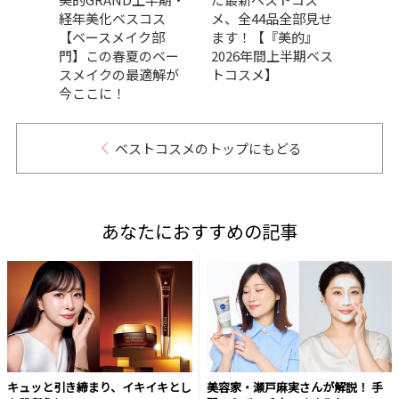
のニ
経年美化ベスコス
メ、全44品全部見せ
ベス
ジか
【ベースメイク部
ます！【『美的』
ドウ
本でか
門】この春夏のベー
2026年間上半期ベス
の良
スメイクの最適解が
トコスメ】
品が
今ここに！
GRA
ベストコスメのトップにもどる
あなたにおすすめの記事
キュッと引き締まり、イキイキとし
美容家・瀬戸麻実さんが解説！ 手