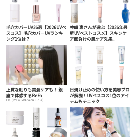
毛穴カバーUV26選【2026UVベ
神崎 恵さんが選ぶ【2026年最
スコス】毛穴カバーUVランキ
新UVベストコスメ】スキンケ
ング1位は？
ア顔負けの肌ケア効果...
上質な眠りも美髪ケアも！ 銀
日焼け止めの使い方を美容プロ
座で体感するReFa
が解説！UVベスコス1位のアイ
PR（ReFa GINZA on CREA）
テムもチェック