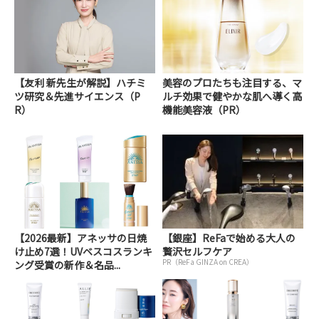
【友利 新先生が解説】ハチミ
美容のプロたちも注目する、マ
ツ研究＆先進サイエンス（P
ルチ効果で健やかな肌へ導く高
R）
機能美容液（PR）
【2026最新】アネッサの日焼
【銀座】ReFaで始める大人の
け止め7選！UVベスコスランキ
贅沢セルフケア
PR（ReFa GINZA on CREA）
ング受賞の新作＆名品...