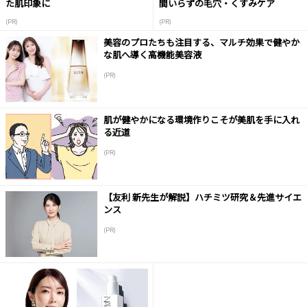
た肌印象に
間いらずの毛穴・くすみケア
(PR)
(PR)
美容のプロたちも注目する、マルチ効果で健やか
な肌へ導く高機能美容液
(PR)
肌が健やかになる環境作りこそが美肌を手に入れ
る近道
(PR)
【友利 新先生が解説】ハチミツ研究＆先進サイエ
ンス
(PR)