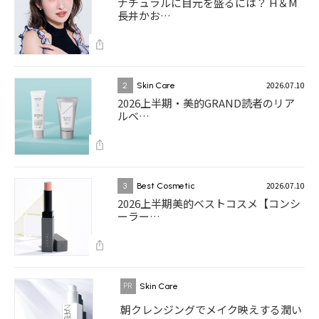
ナチュラルに目元を盛るには？ H＆M
長井かお…
2026.07.10
2
Skin Care
2026上半期・美的GRAND読者のリア
ルベ…
2026.07.10
3
Best Cosmetic
2026上半期美的ベストコスメ【コンシ
ーラー…
Skin Care
朝クレンジングでメイク映えする潤い