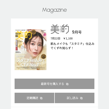
Magazine
9
月号
7月22日 ￥1,100
肌もメイクも「スタミナ」仕込み
でくずれ知らず！
最新号を購入する
定期購読
試し読み