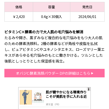
価格
容量
発売日
￥2,420
0.4g×30個入
2024/06/01
ビタミンC×酵素の力で大人肌の毛穴悩みを解消
たるみや開き、黒ずみなど複合的な毛穴悩みをもつ大人の肌
のための酵素洗顔料。2種の酵素などが角栓や皮脂を払拭
し、ピュアビタミンCやユキノシタエキス、ローズマリー葉エ
キスがあらゆる毛穴悩みのもとに働きかける。ツルンとした
後肌としっとりとした保湿感を両立。
オバジC 酵素洗顔パウダー DPの詳細はこちら
肌が健やかになる環境作り
A
こそが美肌を手に入れる近
ds
道
by
資生堂（PR）
lo