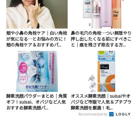
頬や小鼻の角栓ケア｜白い角栓
鼻の毛穴の角栓…つい無理やり
が気になる…とお悩みの方に！
押し出したくなる前にすべきこ
頬の角栓ケア＆おすすめパ...
と｜痕を残さず除去する方...
酵素洗顔パウダーまとめ｜角質
オススメ酵素洗顔｜suisaiやオ
オフ！suisai、オバジなど人気
バジなど市販で人気＆プチプラ
おすすめ酵素洗顔パ...
酵素洗顔を厳選！毛...
Recommended by