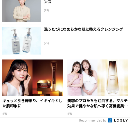
ンス
(PR)
洗うたびになめらかな肌に整えるクレンジング
(PR)
キュッと引き締まり、イキイキとし
美容のプロたちも注目する、マルチ
た肌印象に
効果で健やかな肌へ導く高機能美容
液
(PR)
(PR)
Recommended by