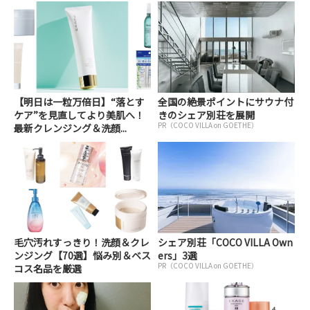
【明日は一粒万倍日】“落とす
全国の絶景ポイントにサウナ付
ケア”を見直してより美肌へ！
きのシェア別荘を展開
PR（COCO VILLA on GOETHE）
最新クレンジング＆洗顔...
毛穴汚れすっきり！洗顔＆クレ
シェア別荘「COCO VILLA Own
ンジング【70選】悩み別＆ベス
ers」3選
PR（COCO VILLA on GOETHE）
コス名品を厳選