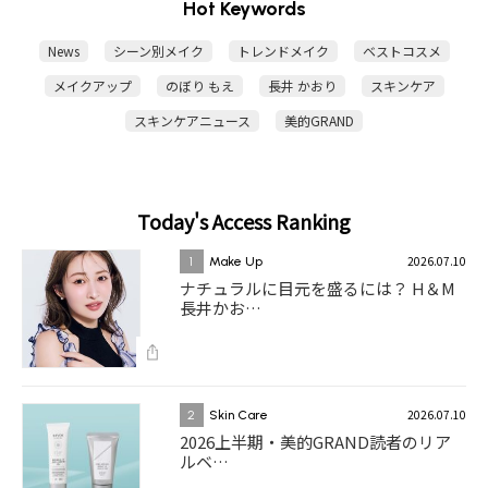
Hot Keywords
News
シーン別メイク
トレンドメイク
ベストコスメ
メイクアップ
のぼり もえ
長井 かおり
スキンケア
スキンケアニュース
美的GRAND
Today's Access Ranking
2026.07.10
1
Make Up
ナチュラルに目元を盛るには？ H＆M
長井かお…
2026.07.10
2
Skin Care
2026上半期・美的GRAND読者のリア
ルベ…