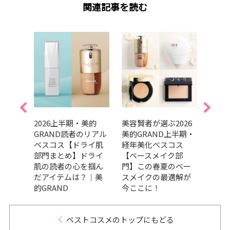
関連記事を読む
美的
2026上半期・美的
美容賢者が選ぶ2026
吉田
リアル
GRAND読者のリアル
美的GRAND上半期・
だ最
ケア
ベスコス【ドライ肌
経年美化ベスコス
メ、
の高
部門まとめ】ドライ
【ベースメイク部
ます
々｜
肌の読者の心を掴ん
門】この春夏のベー
202
だアイテムは？｜美
スメイクの最適解が
トコ
的GRAND
今ここに！
ベストコスメのトップにもどる