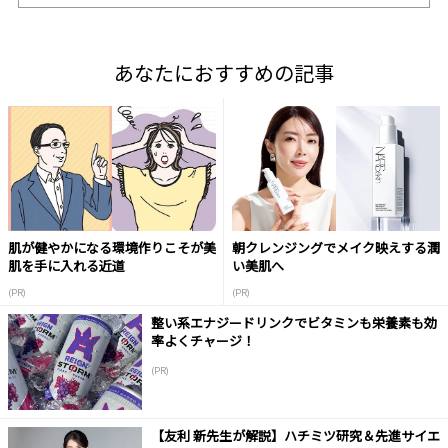
あなたにおすすめの記事
肌が健やかになる環境作りこそが美
朝クレンジングでメイク映えする潤
肌を手に入れる近道
い美肌へ
(PR)
(PR)
整い系エナジードリンクでビタミンも栄養素も効
率よくチャージ！
(PR)
【友利 新先生が解説】ハチミツ研究＆先進サイエ