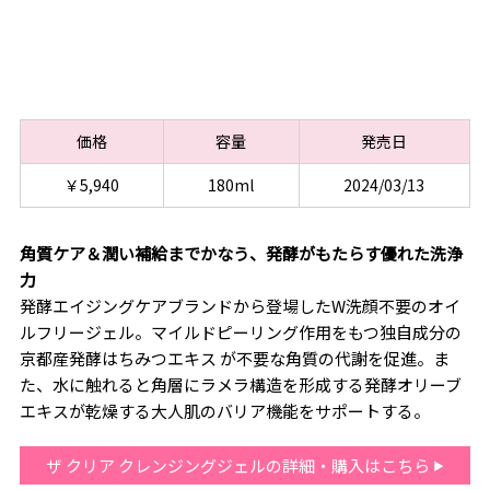
価格
容量
発売日
￥5,940
180ml
2024/03/13
角質ケア＆潤い補給までかなう、発酵がもたらす優れた洗浄
力
発酵エイジングケアブランドから登場したW洗顔不要のオイ
ルフリージェル。マイルドピーリング作用をもつ独自成分の
京都産発酵はちみつエキス が不要な角質の代謝を促進。ま
た、水に触れると角層にラメラ構造を形成する発酵オリーブ
エキスが乾燥する大人肌のバリア機能をサポートする。
ザ クリア クレンジングジェルの詳細・購入はこちら