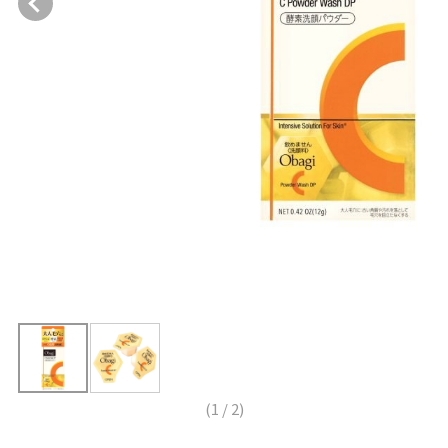
(
1
/
2
)