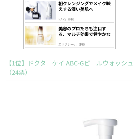
gl
朝クレンジングでメイク映
y
えする潤い美肌へ
NARS（PR）
美容のプロたちも注目す
る、マルチ効果で健やかな
肌へ導く高機能美容液
エリクシール（PR）
【1位】ドクターケイ ABC-Gピールウォッシュ
（24票）