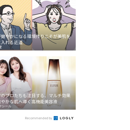
が健やかになる環境作りこそが美肌を
に入れる近道
堂
容のプロたちも注目する、マルチ効果
健やかな肌へ導く高機能美容液
クシール
Recommended by