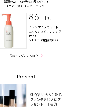
話題のコスメの発売日早わかり！
今月の一覧を今すぐチェック！
8.6
Thu
ミノン アミノモイスト
エッセンス クレンジング
オイル
￥1,870（編集部調べ）
へ
Cosme Calendar
Present
SUQQUの大人気艶肌
ファンデを50人にプ
レゼント！｜美的