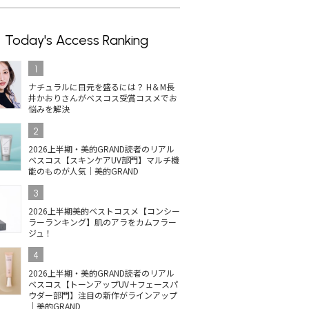
Today's Access Ranking
1
ナチュラルに目元を盛るには？ H＆M長
井かおりさんがベスコス受賞コスメでお
悩みを解決
2
2026上半期・美的GRAND読者のリアル
ベスコス【スキンケアUV部門】マルチ機
能のものが人気｜美的GRAND
3
2026上半期美的ベストコスメ【コンシー
ラーランキング】肌のアラをカムフラー
ジュ！
4
2026上半期・美的GRAND読者のリアル
ベスコス【トーンアップUV＋フェースパ
ウダー部門】注目の新作がラインアップ
｜美的GRAND