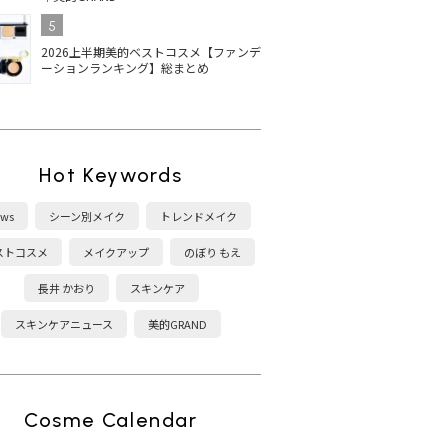
5
2026上半期美的ベストコスメ【ファンデ
ーションランキング】総まとめ
Hot Keywords
ws
シーン別メイク
トレンドメイク
ストコスメ
メイクアップ
のぼり もえ
長井 かおり
スキンケア
スキンケアニュース
美的GRAND
Cosme Calendar