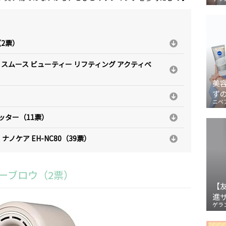
（2票）
ム スムース ビューティー リフティング アクティベ
美
ず
）
ニベ
セッター（11票）
ノケア EH-NC80（39票）
リーブロウ（2票）
【
進
ゲラ