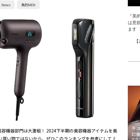
News
美的MEN
『美的
は意
ます
【
キ
容機器部門は大激戦！ 2024下半期の美容機器アイテムを美
印
安い買い物ではないから、ぜひこのランキングを参考にして♪
ゲラ