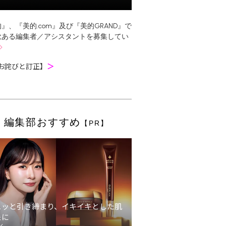
』、『美的.com』及び『美的GRAND』で
欲ある編集者／アシスタントを募集してい
お詫びと訂正】
＞
編集部おすすめ
【PR】
ュッと引き締まり、イキイキとした肌
象に
ン