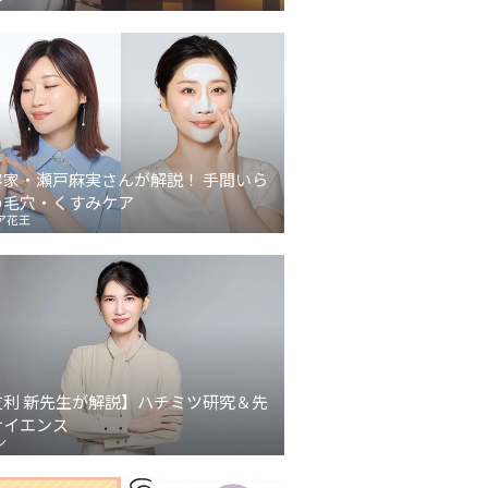
容家・瀬戸麻実さんが解説！ 手間いら
の毛穴・くすみケア
ア花王
友利 新先生が解説】ハチミツ研究＆先
サイエンス
ン