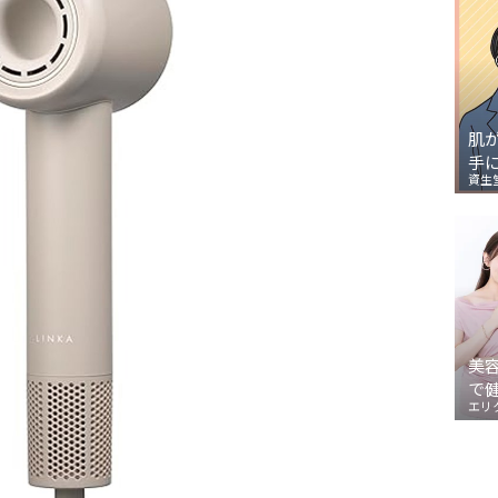
肌
手
資生
美
で
エリ