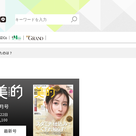
SDGs
たのは？
月号
22日
,100
最新号