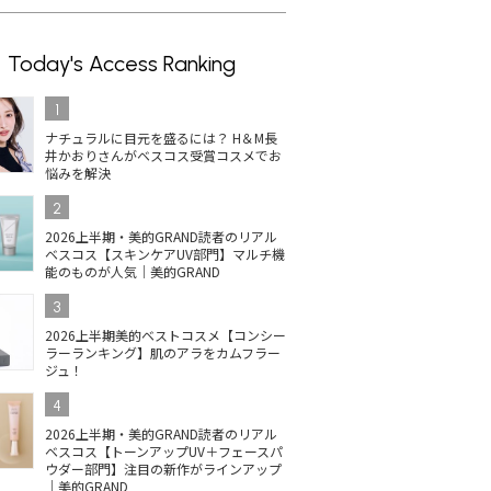
Today's Access Ranking
1
ナチュラルに目元を盛るには？ H＆M長
井かおりさんがベスコス受賞コスメでお
悩みを解決
2
2026上半期・美的GRAND読者のリアル
ベスコス【スキンケアUV部門】マルチ機
能のものが人気｜美的GRAND
3
2026上半期美的ベストコスメ【コンシー
ラーランキング】肌のアラをカムフラー
ジュ！
4
2026上半期・美的GRAND読者のリアル
ベスコス【トーンアップUV＋フェースパ
ウダー部門】注目の新作がラインアップ
｜美的GRAND