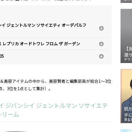
シイ ジェントルマン ソサイエティ オーデパルフ
 レプリカ オードトワレ フロム ザ ガーデン
【
進
05
ゲラ
品＆美容アイテムの中から、美容賢者と編集部員が総合1～3位
点、3位を1点として集計）。
イ ジバンシイ ジェントルマン ソサイエテ
肌
トリーム
手
資生