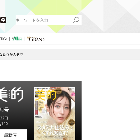
SDGs
的な香りが人気♡
月号
22日
,100
最新号