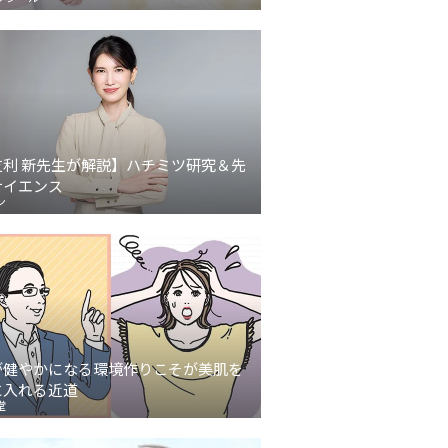
友利 新先生が解説】ハチミツ研究＆先
サイエンス
ン
が健やかになる環境作りこそが美肌を
に入れる近道
堂