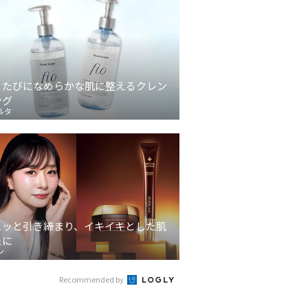
うたびになめらかな肌に整えるクレン
ング
ルタ
ュッと引き締まり、イキイキとした肌
象に
ン
Recommended by