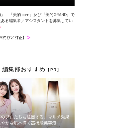
』、『美的.com』及び『美的GRAND』で
欲ある編集者／アシスタントを募集してい
お詫びと訂正】
＞
編集部おすすめ
【PR】
容のプロたちも注目する、マルチ効果
健やかな肌へ導く高機能美容液
クシール