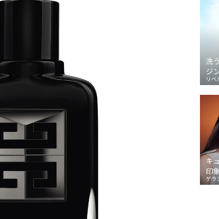
洗
ジ
リベ
キ
印
ゲラ