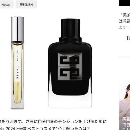
News
美的MEN
『美的
は意
ます
【
美
象を与えます。さらに自分自身のテンションを上げるために
で
』2024上半期ベストコスメで1位に輝いたのは？
エリ