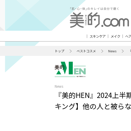
スキンケア
メイク
ヘ
トップ
ベストコスメ
News
News
『美的HEN』2024上
キング】他の人と被ら