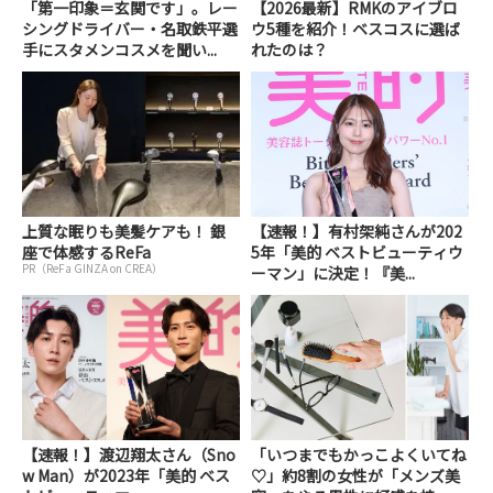
「第一印象＝玄関です」。レー
【2026最新】RMKのアイブロ
シングドライバー・名取鉄平選
ウ5種を紹介！ベスコスに選ば
手にスタメンコスメを聞い...
れたのは？
上質な眠りも美髪ケアも！ 銀
【速報！】有村架純さんが202
座で体感するReFa
5年「美的 ベストビューティウ
PR（ReFa GINZA on CREA）
ーマン」に決定！『美...
【速報！】渡辺翔太さん（Sno
「いつまでもかっこよくいてね
w Man）が2023年「美的 ベス
♡」約8割の女性が「メンズ美