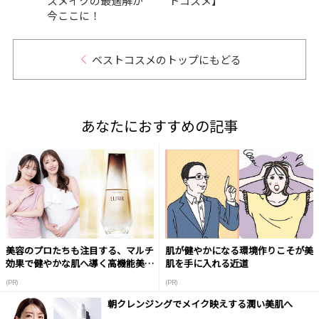
スメイクの最適解が
トコスメ】
品が
今ここに！
GRA
ベストコスメのトップにもどる
あなたにおすすめの記事
美容のプロたちも注目する、マルチ
肌が健やかになる環境作りこそが美
効果で健やかな肌へ導く高機能美容
肌を手に入れる近道
液
(PR)
(PR)
朝クレンジングでメイク映えする潤い美肌へ