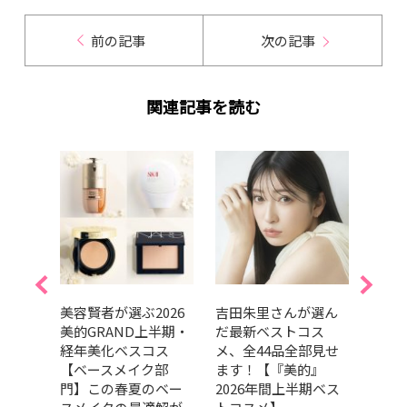
前の記事
次の記事
関連記事を読む
的ベス
美容賢者が選ぶ2026
吉田朱里さんが選ん
202
ルラ
美的GRAND上半期・
だ最新ベストコス
GRA
のニ
経年美化ベスコス
メ、全44品全部見せ
ベス
ジか
【ベースメイク部
ます！【『美的』
ドウ
本でか
門】この春夏のベー
2026年間上半期ベス
の良