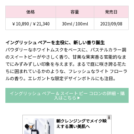
価格
容量
発売日
￥10,890 / ￥21,340
30ml / 100ml
2023/09/08
イングリッシュ ペアーを主役に、新しい香り誕生
パウダリーなホワイトムスクをベースに、パステルカラー調
のスイートピーがやさしく香り、甘美な果実香る官能的なま
でにみずみずしい印象を与えます。まるで庭に咲き誇る花た
ちに囲まれているかのような、フレッシュなライト フローラ
ルの香り。エレガントな限定デザインボトルにも注目。
イングリッシュ ペアー & スイート ピー コロンの詳細・購
入はこちら
朝クレンジングでメイク映
A
えする潤い美肌へ
ds
by