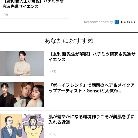
【友利 新先生が解説】ハチミツ研
究＆先進サイエンス
(PR)
Recommended by
あなたにおすすめ
【友利 新先生が解説】ハチミツ研究＆先進サ
イエンス
（PR）
『ボーイフレンド』で話題のヘア＆メイクア
ップアーティスト・Genseiと人気Yo...
肌が健やかになる環境作りこそが美肌を手に
入れる近道
（PR）