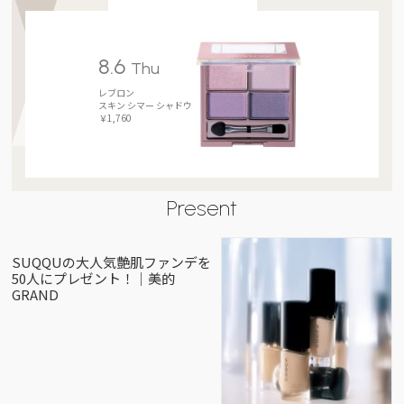
8.6
Thu
レブロン
スキン シマー シャドウ
￥1,760
Present
SUQQUの大人気艶肌ファンデを
50人にプレゼント！｜美的
GRAND