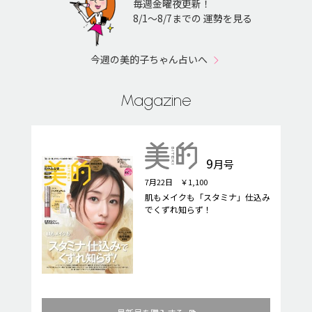
毎週金曜夜更新！
8/1〜8/7までの 運勢を見る
今週の美的子ちゃん占いへ
Magazine
9
月号
7月22日 ￥1,100
肌もメイクも「スタミナ」仕込み
でくずれ知らず！