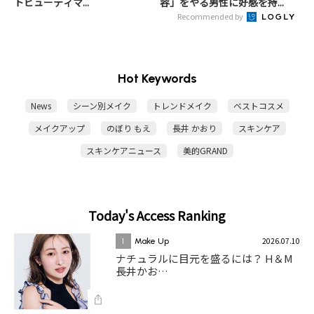
トビューティマ...
容」をやる男性に好感を持...
Recommended by
Hot Keywords
News
シーン別メイク
トレンドメイク
ベストコスメ
メイクアップ
のぼり もえ
長井 かおり
スキンケア
スキンケアニュース
美的GRAND
Today's Access Ranking
2026.07.10
1
Make Up
ナチュラルに目元を盛るには？ H＆M
長井かお…