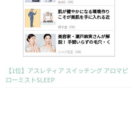
NARS（PR）
lo
gl
肌が健やかになる環境作り
y
こそが美肌を手に入れる近
道
資生堂（PR）
美容家・瀬戸麻実さんが解
説！ 手間いらずの毛穴・く
すみケア
ニベア花王（PR）
【1位】アスレティア スイッチング アロマピ
ローミストSLEEP