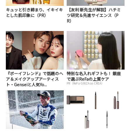
キュッと引き締まり、イキイキ
【友利 新先生が解説】ハチミ
とした肌印象に（PR）
ツ研究＆先進サイエンス（P
R）
『ボーイフレンド』で話題のヘ
特別な名入れギフトも！ 銀座
ア＆メイクアップアーティス
で選ぶReFaの上質ケア
PR（ReFa GINZA on CREA）
ト・Genseiと人気Yo...