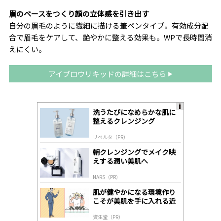
眉のベースをつくり顔の立体感を引き出す
自分の眉毛のように繊細に描ける筆ペンタイプ。有効成分配
合で眉毛をケアして、艶やかに整える効果も。WPで長時間消
えにくい。
アイブロウリキッドの詳細はこちら
洗うたびになめらかな肌に
A
整えるクレンジング
ds
by
リベルタ（PR）
lo
gl
朝クレンジングでメイク映
y
えする潤い美肌へ
NARS（PR）
肌が健やかになる環境作り
こそが美肌を手に入れる近
道
資生堂（PR）