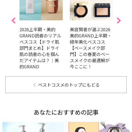
美的
2026上半期・美的
美容賢者が選ぶ2026
吉田
リアル
GRAND読者のリアル
美的GRAND上半期・
だ最
ケア
ベスコス【ドライ肌
経年美化ベスコス
メ、
の高
部門まとめ】ドライ
【ベースメイク部
ます
々｜
肌の読者の心を掴ん
門】この春夏のベー
202
だアイテムは？｜美
スメイクの最適解が
トコ
的GRAND
今ここに！
ベストコスメのトップにもどる
あなたにおすすめの記事