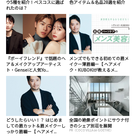
ウ5種を紹介！ベスコスに選ば
色アイテム＆名品28選を紹介
れたのは？
『ボーイフレンド』で話題のヘ
メンズでもできる初めての眉メ
ア＆メイクアップアーティス
イクー薄眉編ー【 ヘアメイ
ト・Genseiと人気Yo...
ク・KUBOKIが教えるメ...
どうしたらいい！？ はじめま
全国の絶景ポイントにサウナ付
しての眉カット＆眉メイクーし
きのシェア別荘を展開
PR（COCO VILLA on GOETHE）
っかり眉編ー【 ヘアメイ...