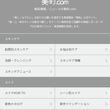
美容情報／ニュースの美的.com
「美しくなりたい」女性たちの願いを追求する美容雑誌『美的』公式サイト。
「肌・心・体のキレイは自分で磨く」をテーマに美的本誌で活躍中の美容レポーターが
プロの視点でコスメ・美容情報を発信します。
スキンケア
肌質別スキンケア
お悩み別ケア
洗顔・クレンジング
スキンケア特集
スキンケアニュース
メイク
メイクHOW TO
シーン別メイク
新色カタログ
新作ファンデーション