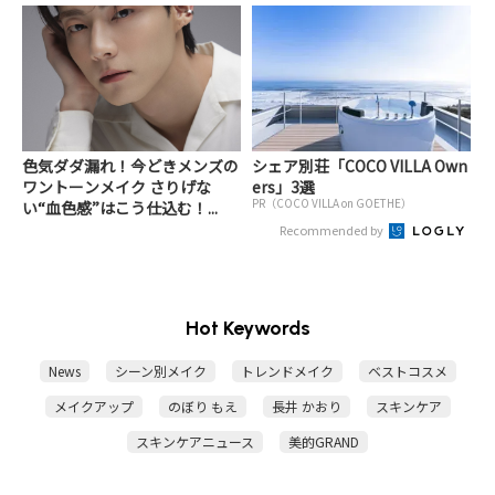
色気ダダ漏れ！今どきメンズの
シェア別荘「COCO VILLA Own
ワントーンメイク さりげな
ers」3選
PR（COCO VILLA on GOETHE）
い“血色感”はこう仕込む！...
Recommended by
Hot Keywords
News
シーン別メイク
トレンドメイク
ベストコスメ
メイクアップ
のぼり もえ
長井 かおり
スキンケア
スキンケアニュース
美的GRAND