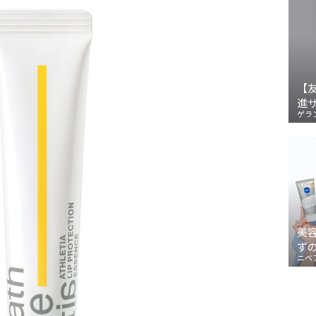
【
進
ゲラ
美
ず
ニベ