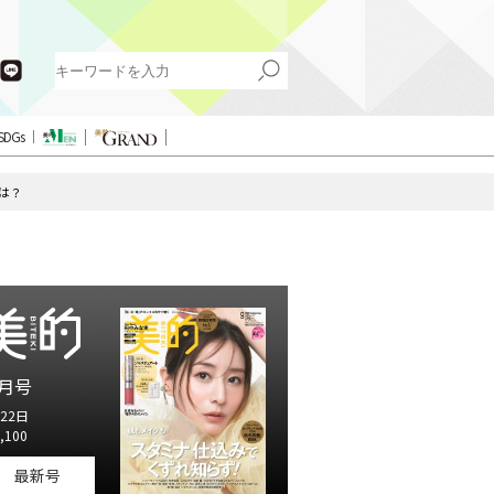
SDGs
は？
月号
22日
,100
最新号