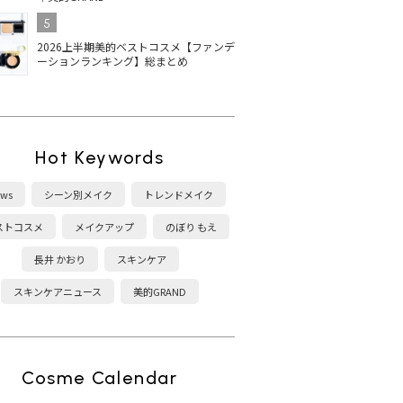
5
2026上半期美的ベストコスメ【ファンデ
ーションランキング】総まとめ
Hot Keywords
ws
シーン別メイク
トレンドメイク
ストコスメ
メイクアップ
のぼり もえ
長井 かおり
スキンケア
スキンケアニュース
美的GRAND
Cosme Calendar