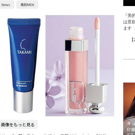
News
美的MEN
『美的
は意
ます
【
キ
画像をもっと見る
印
ゲラ