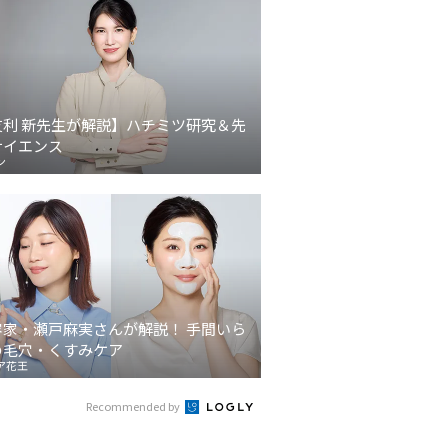
友利 新先生が解説】ハチミツ研究＆先
サイエンス
ン
容家・瀬戸麻実さんが解説！ 手間いら
の毛穴・くすみケア
ア花王
Recommended by