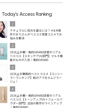
Today's Access Ranking
1
ナチュラルに目元を盛るには？ H＆M長
井かおりさんがベスコス受賞コスメでお
悩みを解決
2
2026上半期・美的GRAND読者のリアル
ベスコス【スキンケアUV部門】マルチ機
能のものが人気｜美的GRAND
3
2026上半期美的ベストコスメ【コンシー
ラーランキング】肌のアラをカムフラー
ジュ！
4
2026上半期・美的GRAND読者のリアル
ベスコス【トーンアップUV＋フェースパ
ウダー部門】注目の新作がラインアップ
｜美的GRAND