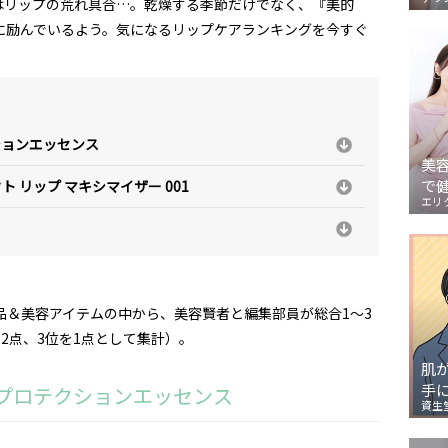
はリップの荒れ具合…。乾燥する季節だけでなく、『美的
に励んでいるよう。気になるリップケアランキングを今すぐ
ションエッセンス
美
で
ト リップ マキシマイザー 001
エリ
粧品＆美容アイテムの中から、美容賢者と編集部員が総合1～3
2点、3位を1点として集計）。
肌
手
ププロテクションエッセンス
資生