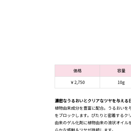
価格
容量
￥2,750
10g
濃密なうるおいとクリアなツヤを与える
植物由来成分を豊富に配合。うるおいを
をブロックします。ぴたりと密着するク
由来のゲル化剤に植物由来の液状オイル
らかな感触＆ツヤが持続します。