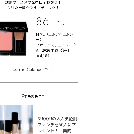
話題のコスメの発売日早わかり！
今月の一覧を今すぐチェック！
8.6
Thu
MiMC（エムアイエムシ
ー）
ビオモイスチュア チーク
A［2026年 8月発売］
￥4,180
へ
Cosme Calendar
Present
SUQQUの大人気艶肌
ファンデを50人にプ
レゼント！｜美的