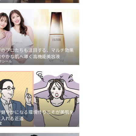
容のプロたちも注目する、マルチ効果
健やかな肌へ導く高機能美容液
クシール
が健やかになる環境作りこそが美肌を
に入れる近道
堂