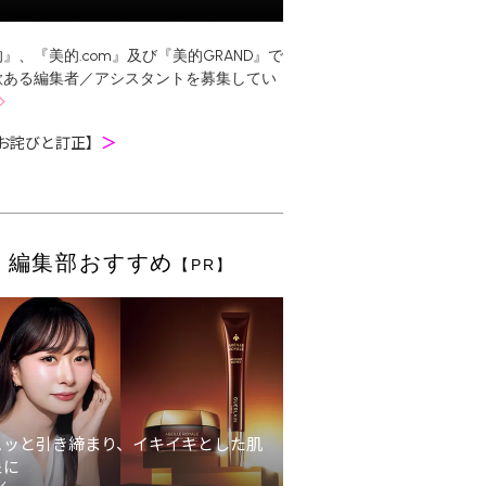
』、『美的.com』及び『美的GRAND』で
欲ある編集者／アシスタントを募集してい
お詫びと訂正】
＞
編集部おすすめ
【PR】
ュッと引き締まり、イキイキとした肌
象に
ン