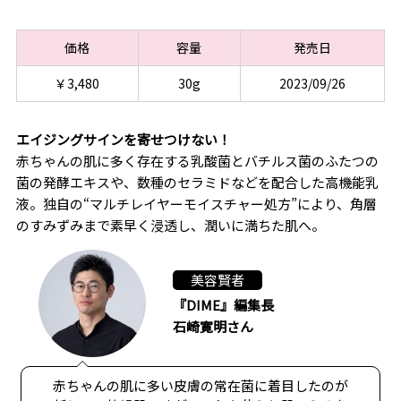
価格
容量
発売日
￥3,480
30g
2023/09/26
エイジングサインを寄せつけない！
赤ちゃんの肌に多く存在する乳酸菌とバチルス菌のふたつの
菌の発酵エキスや、数種のセラミドなどを配合した高機能乳
液。独自の“マルチレイヤーモイスチャー処方”により、角層
のすみずみまで素早く浸透し、潤いに満ちた肌へ。
美容賢者
『DIME』編集長
石崎寛明さん
赤ちゃんの肌に多い皮膚の常在菌に着目したのが