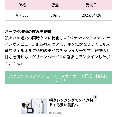
価格
容量
発売日
￥7,260
80ml
2023/04/26
ハーブや植物の恵みを結集
肌あれ＆毛穴の同時ケアに特化した“バランシングステム”ラ
インがデビュー。肌あれをケアし、キメ細かなふっくら肌を
育むジェルミルク感触のモイスチャライザーです。爽快感と
甘さを併せもつグリーンハーバルの香調もランクインしたポ
イントに。
バランシングステム モイスチャライザーの詳細・購入は
こちら
朝クレンジングでメイク映
A
えする潤い美肌へ
ds
by
NARS（PR）
lo