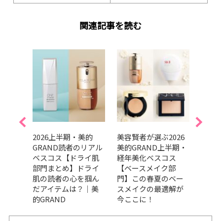
関連記事を読む
美的
2026上半期・美的
美容賢者が選ぶ2026
吉田
リアル
GRAND読者のリアル
美的GRAND上半期・
だ最
ケア
ベスコス【ドライ肌
経年美化ベスコス
メ、
の高
部門まとめ】ドライ
【ベースメイク部
ます
々｜
肌の読者の心を掴ん
門】この春夏のベー
202
だアイテムは？｜美
スメイクの最適解が
トコ
的GRAND
今ここに！