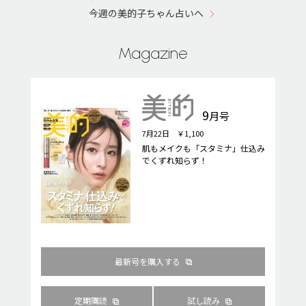
今週の美的子ちゃん占いへ
Magazine
9
月号
7月22日 ￥1,100
肌もメイクも「スタミナ」仕込み
でくずれ知らず！
最新号を購入する
定期購読
試し読み