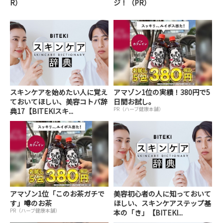
R）
ジ！（PR）
スキンケアを始めたい人に覚え
アマゾン1位の実績！380円で5
ておいてほしい、美容コトバ辞
日間お試し。
PR（ハーブ健康本舗）
典17【BITEKIスキ...
アマゾン1位「このお茶ガチで
美容初心者の人に知っておいて
す」噂のお茶
ほしい、スキンケアステップ基
PR（ハーブ健康本舗）
本の「き」【BITEKI...