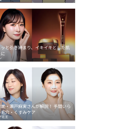
ュッと引き締まり、イキイキとした肌
象に
ン
容家・瀬戸麻実さんが解説！ 手間いら
の毛穴・くすみケア
ア花王