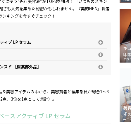
ぐに使う“先行美容液”がTOP3を独占！ 「いつものスキン
軽さも人気を集めた秘密かもしれません。『美的HEN』賢者
ランキングを今すぐチェック！
ィブ LP セラム
キ
印
ゲラ
バンスド ［医薬部外品］
粧品＆美容アイテムの中から、美容賢者と編集部員が総合1～3
2点、3位を1点として集計）。
美
ず
ースアクティブ LP セラム
ニベ