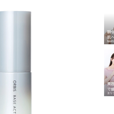
朝
肌
NARS
美
で
エリ