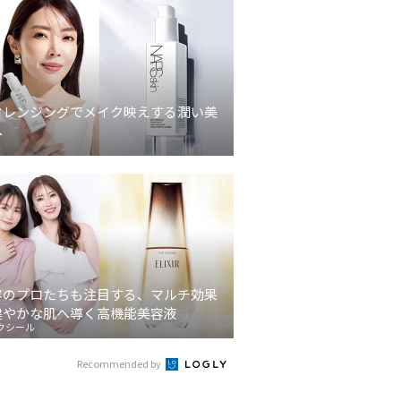
クレンジングでメイク映えする潤い美
へ
容のプロたちも注目する、マルチ効果
健やかな肌へ導く高機能美容液
クシール
Recommended by