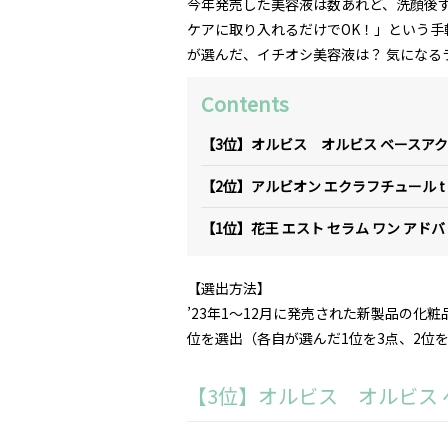
今年発売した美容液は数あれど、洗顔後す
ケアに取り入れるだけでOK！」という手
が選んだ、イチオシ美容液は？ 気になる
Contents
【3位】オルビス オルビス ベースアクテ
【2位】アルビオン エクラフチュール t
【1位】花王 エスト セラム ワン アド
【選出方法】
’23年1～12月に発売された新製品の化
位を選出（各自が選んだ1位を3点、2位を
【3位】オルビス オルビス ベ