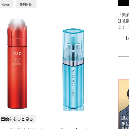
News
美的MEN
『美的
は意
ます
【
肌
画像をもっと見る
手
資生