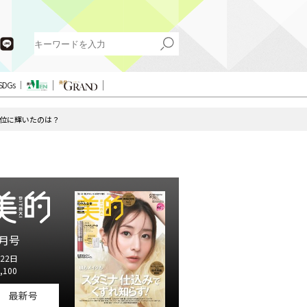
SDGs
1位に輝いたのは？
月号
22日
,100
最新号