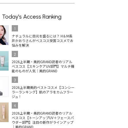
Today's Access Ranking
1
ナチュラルに目元を盛るには？ H＆M長
井かおりさんがベスコス受賞コスメでお
悩みを解決
2
2026上半期・美的GRAND読者のリアル
ベスコス【スキンケアUV部門】マルチ機
能のものが人気｜美的GRAND
3
2026上半期美的ベストコスメ【コンシー
ラーランキング】肌のアラをカムフラー
ジュ！
4
2026上半期・美的GRAND読者のリアル
ベスコス【トーンアップUV＋フェースパ
ウダー部門】注目の新作がラインアップ
｜美的GRAND