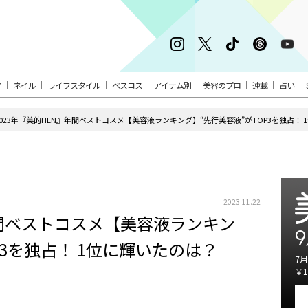
ア
ネイル
ライフスタイル
ベスコス
アイテム別
美容のプロ
連載
占い
2023年『美的HEN』年間ベストコスメ【美容液ランキング】“先行美容液”がTOP3を独占！ 
2023.11.22
年間ベストコスメ【美容液ランキン
9
P3を独占！ 1位に輝いたのは？
7月
￥1