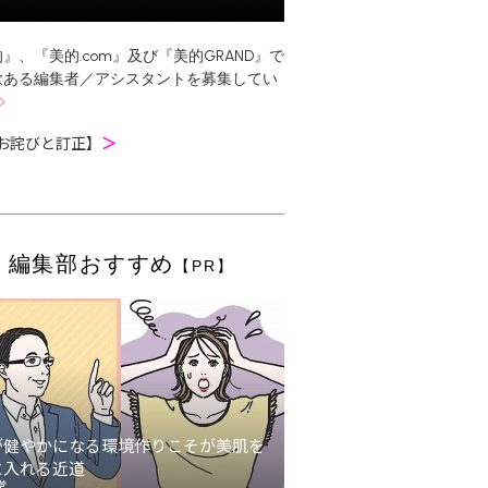
』、『美的.com』及び『美的GRAND』で
欲ある編集者／アシスタントを募集してい
お詫びと訂正】
＞
編集部おすすめ
【PR】
が健やかになる環境作りこそが美肌を
に入れる近道
堂