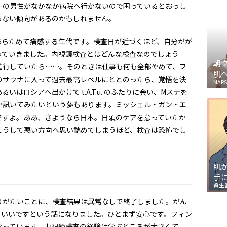
ーの男性がなかなか病院へ行かないので困っているとおっし
らない傾向があるのかもしれません。
あらためて痛感する年代です。検査日が近づくほど、自分がが
っていきました。内視鏡検査とはどんな検査なのでしょう
朝
進行していたら……。そのときは仕事も何も全部やめて、フ
肌
のサウナに入って過去最高レベルにととのったら、覚悟を決
NARS
はロシアへ出かけて t.A.T.u. のふたりに会い、Mステを
か訊いてみたいという夢もあります。ミッシェル・ガン・エ
ですよ。ああ、さようなら日本。日頃のケアを怠っていたか
こうして悪い方向へ思い詰めてしまうほど、検査は恐怖でし
肌
手
資生
りがたいことに、検査結果は異常なしで終了しました。がん
ていいですという話になりました。ひとまず安心です。フィン
なっています。内視鏡検査の経験は学ぶところが大きくて、