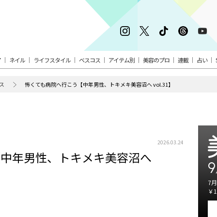
ア
ネイル
ライフスタイル
ベスコス
アイテム別
美容のプロ
連載
占い
ス
怖くても病院へ行こう【中年男性、トキメキ美容沼へ vol.31】
2026.03.24
【中年男性、トキメキ美容沼へ
9
7月
￥1