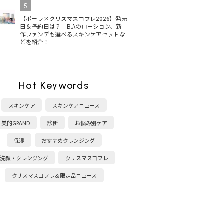
5
【ポーラ×クリスマスコフレ2026】発売
日＆予約日は？｜B.Aのローション、新
作ファンデも選べるスキンケアセットな
どを紹介！
Hot Keywords
スキンケア
スキンケアニュース
美的GRAND
診断
お悩み別ケア
保湿
おすすめクレンジング
洗顔・クレンジング
クリスマスコフレ
クリスマスコフレ＆限定品ニュース