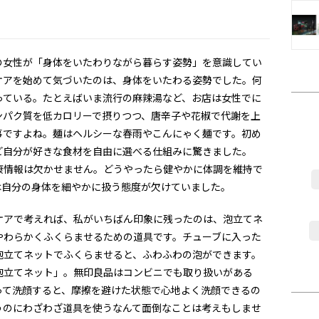
の女性が「身体をいたわりながら暮らす姿勢」を意識してい
ケアを始めて気づいたのは、身体をいたわる姿勢でした。何
っている。たとえばいま流行の麻辣湯など、お店は女性でに
ンパク質を低カロリーで摂りつつ、唐辛子や花椒で代謝を上
事ですよね。麺はヘルシーな春雨やこんにゃく麺です。初め
ど自分が好きな食材を自由に選べる仕組みに驚きました。
康情報は欠かせません。どうやったら健やかに体調を維持で
は自分の身体を細やかに扱う態度が欠けていました。
ケアで考えれば、私がいちばん印象に残ったのは、泡立てネ
やわらかくふくらませるための道具です。チューブに入った
泡立てネットでふくらませると、ふわふわの泡ができます。
泡立てネット」。無印良品はコンビニでも取り扱いがある
って洗顔すると、摩擦を避けた状態で心地よく洗顔できるの
うのにわざわざ道具を使うなんて面倒なことは考えもしませ