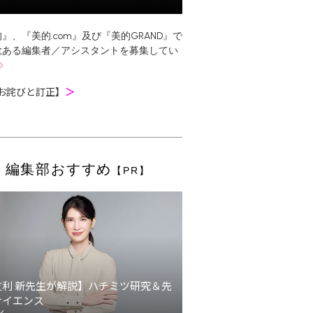
』、『美的.com』及び『美的GRAND』で
欲ある編集者／アシスタントを募集してい
お詫びと訂正】
＞
編集部おすすめ
【PR】
友利 新先生が解説】ハチミツ研究＆先
サイエンス
ン