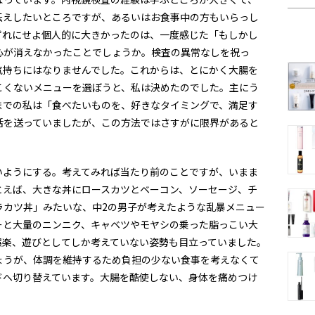
伝えしたいところですが、あるいはお食事中の方もいらっし
ずれにせよ個人的に大きかったのは、一度感じた「もしかし
心が消えなかったことでしょうか。検査の異常なしを祝っ
気持ちにはなりませんでした。これからは、とにかく大腸を
こくないメニューを選ぼうと、私は決めたのでした。主にう
までの私は「食べたいものを、好きなタイミングで、満足す
活を送っていましたが、この方法ではさすがに限界があると
いようにする。考えてみれば当たり前のことですが、いまま
とえば、大きな丼にロースカツとベーコン、ソーセージ、チ
ラカツ丼」みたいな、中2の男子が考えたような乱暴メニュー
ーと大量のニンニク、キャベツやモヤシの乗った脂っこい大
娯楽、遊びとしてしか考えていない姿勢も目立っていました。
ょうが、体調を維持するため負担の少ない食事を考えなくて
ドへ切り替えています。大腸を酷使しない、身体を痛めつけ