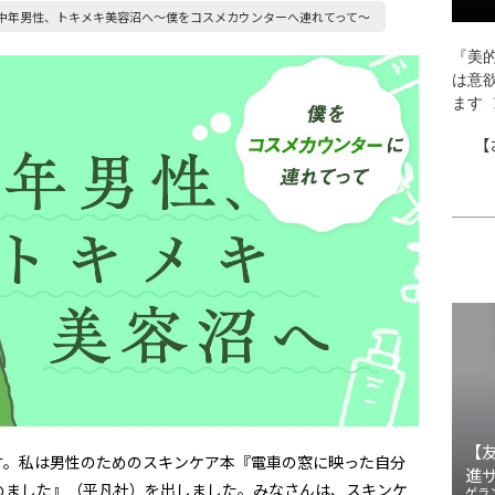
中年男性、トキメキ美容沼へ〜僕をコスメカウンターへ連れてって～
『美的
は意
ます
【
【
す。私は男性のためのスキンケア本『電車の窓に映った自分
進
めました』（平凡社）を出しました。みなさんは、スキンケ
ゲラ