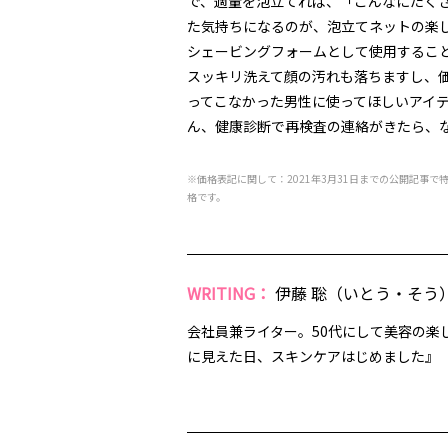
で、適量を泡立てれば、「こんなにたく
た気持ちになるのが、泡立てネットの楽
シェービングフォームとして使用するこ
スッキリ洗えて顔の汚れも落ちますし、
ってこなかった男性に使ってほしいアイ
ん、健康診断で再検査の連絡がきたら、
※価格表記に関して：2021年3月31日までの公開記事で
格です。
WRITING：
伊藤 聡（いとう・そう
会社員兼ライター。50代にして美容の楽
に見えた日、スキンケアはじめました』