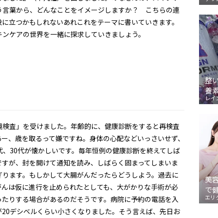
う言葉から、どんなことをイメージしますか？ こちらの連
役に立つかもしれないあれこれをテーマに書いていきます。
キンケアの世界を一緒に探求していきましょう。
整
養
レイ
鏡検査」を受けました。年齢的に、健康診断をすると再検査
あー、歳を取るって嫌ですね。身体の心配などいっさいせず、
代、30代が懐かしいです。毎年恒例の健康診断を終えてしば
ですが、封を開けて通知を読み、しばらく固まってしまいま
ぎります。もしかして大腸がんだったらどうしよう。過去に
美
がんは仮に進行を止められたとしても、大がかりな手術が必
で
エリ
ったりする場合があるのだそうです。病院に予約の電話を入
20デシベルくらい小さくなりました。そう言えば、先日お