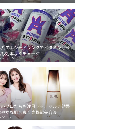
い系エナジードリンクでビタミンも栄
素も効率よくチャージ！
ンストーム
容のプロたちも注目する、マルチ効果
健やかな肌へ導く高機能美容液
クシール