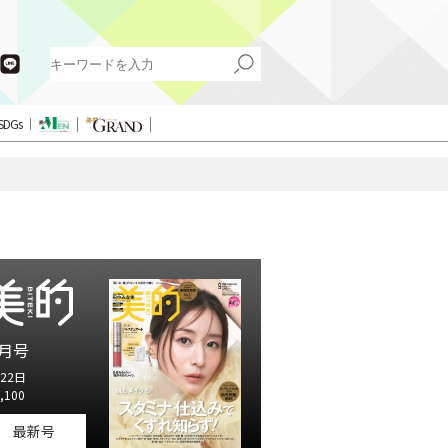
SDGs
月号
22日
,100
最新号