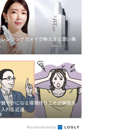
クレンジングでメイク映えする潤い美
へ
が健やかになる環境作りこそが美肌を
に入れる近道
堂
Recommended by