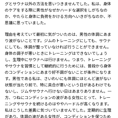
グとサウナ以外の方法を思いつきませんでした。私は、身体
のケアをする際に男性がなぜかハードな選択をしがちなの
か、やたらと身体に負荷をかける方向へいきがちなのか、不
思議に思っていました。
理由を考えていて最初に気がついたのは、男性の体調にあま
り波がないことです。ジムのトレーニングにしても、サウナ
にしても、体調が整っていなければ行うことができません。
身体の調子が悪いときにトレーニングはできないでしょう
し、生理中にサウナへは行けません。つまり、トレーニング
やサウナを習慣として継続的に行うためには、普段から身体
のコンディションにあまり好不調がないことが条件になりま
す。男性である私は、さいわいにも体調にほとんど波がない
状態が当たり前で、特に具合が悪いという日があるわけでも
ないし、ジムやサウナへ行けない日はあまりありません。一
方、つねにコンディションの波がある女性にとって、トレー
ニングやサウナを続けるのはややハードルが高くなります。
私はこうした差異に気づいていませんでした。定期的に生理
があり、体調の波がある女性が、コンディションを保つため