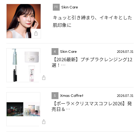
Skin Care
キュッと引き締まり、イキイキとした
肌印象に
2026.07.31
4
Skin Care
【2026最新】プチプラクレンジング12
選！…
2026.07.31
5
Xmas Coffret
【ポーラ×クリスマスコフレ2026】発
売日＆…