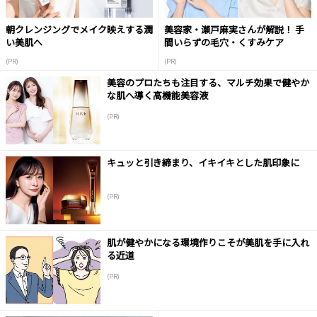
朝クレンジングでメイク映えする潤
美容家・瀬戸麻実さんが解説！ 手
い美肌へ
間いらずの毛穴・くすみケア
(PR)
(PR)
美容のプロたちも注目する、マルチ効果で健やか
な肌へ導く高機能美容液
(PR)
キュッと引き締まり、イキイキとした肌印象に
(PR)
肌が健やかになる環境作りこそが美肌を手に入れ
る近道
(PR)