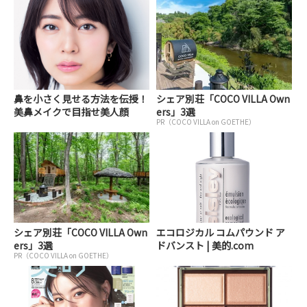
鼻を小さく見せる方法を伝授！
シェア別荘「COCO VILLA Own
美鼻メイクで目指せ美人顔
ers」3選
PR（COCO VILLA on GOETHE）
シェア別荘「COCO VILLA Own
エコロジカル コムパウンド ア
ers」3選
ドバンスト | 美的.com
PR（COCO VILLA on GOETHE）