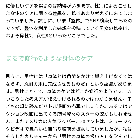
に優しいケアを選ぶのは納得がいきます。性別によるこうし
た身体のケアに関する差異を、私はあまり考えずに来てしま
っていました。試しに、いま「整体」で
SNS
検索してみたの
ですが、整体を利用した感想を投稿している男女の比率は、
およそ男性
2
、女性
8
といったところでした。
まるで修行のような身体のケア
思うに、男性には「身体とは負荷をかけて鍛え上げなくては
ならず、忍耐の末に完成させるものだ」という認識がありま
す。男性にとって、身体のケアはどこか修行のようです。い
つこうした考え方が植えつけられるのかはわかりません。子
どもの頃に読んだバトル漫画の描写でしょうか。あるいはア
クション映画に出てくる筋骨隆々のスターの姿かもしれませ
ん。またアメリカの人気ラッパー、
50
セントは、ミュージッ
クビデオで気合いの宙吊り腹筋を披露していましたが、私は
そうしたカルチャーから「男性の身体の扱い方」を学んでし