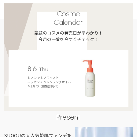
Cosme
Calendar
話題のコスメの発売日が早わかり！
今月の一覧を今すぐチェック！
8.6
Thu
ミノン アミノモイスト
エッセンス クレンジングオイル
￥1,870（編集部調べ）
Present
SUQQUの大人気艶肌ファンデを