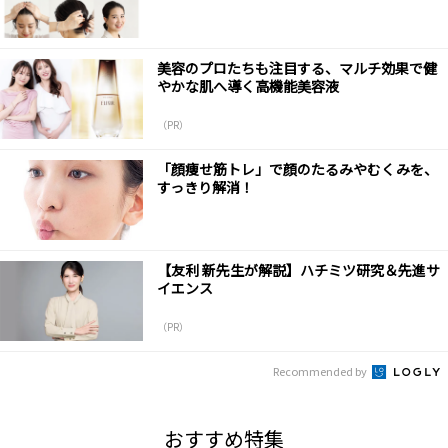
美容のプロたちも注目する、マルチ効果で健
やかな肌へ導く高機能美容液
（PR）
「顔痩せ筋トレ」で顔のたるみやむくみを、
すっきり解消！
【友利 新先生が解説】ハチミツ研究＆先進サ
イエンス
（PR）
Recommended by
おすすめ特集