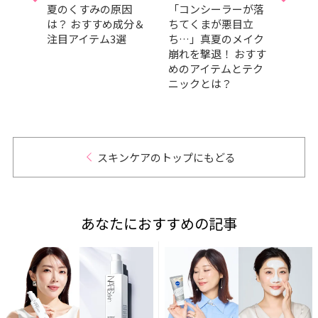
メ」
夏のくすみの原因
「コンシーラーが落
SAB
理を！
は？ おすすめ成分＆
ちてくまが悪目立
に田
タッ
注目アイテム3選
ち…」真夏のメイク
任！ 
メに
崩れを撃退！ おすす
壇！
めのアイテムとテク
愛と
ニックとは？
日”を
スキンケアのトップにもどる
あなたにおすすめの記事