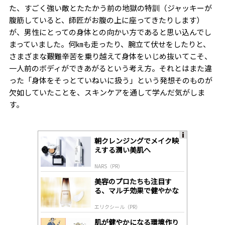
た、すごく強い敵とたたかう前の地獄の特訓（ジャッキーが
腹筋していると、師匠がお腹の上に座ってきたりします）
が、男性にとっての身体との向かい方であると思い込んでし
まっていました。何㎞も走ったり、腕立て伏せをしたりと、
さまざまな艱難辛苦を乗り越えて身体をいじめ抜いてこそ、
一人前のボディができあがるという考え方。それとはまた違
った「身体をそっとていねいに扱う」という発想そのものが
欠如していたことを、スキンケアを通して学んだ気がしま
す。
朝クレンジングでメイク映
A
えする潤い美肌へ
ds
by
NARS（PR）
lo
gl
美容のプロたちも注目す
y
る、マルチ効果で健やかな
肌へ導く高機能美容液
エリクシール（PR）
肌が健やかになる環境作り