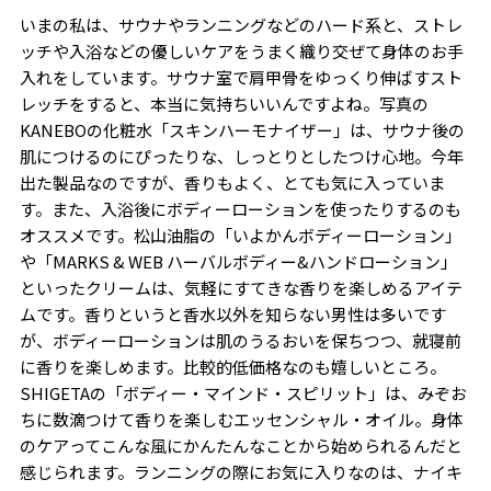
いまの私は、サウナやランニングなどのハード系と、ストレ
ッチや入浴などの優しいケアをうまく織り交ぜて身体のお手
入れをしています。サウナ室で肩甲骨をゆっくり伸ばすスト
レッチをすると、本当に気持ちいいんですよね。写真の
KANEBO
の化粧水「スキンハーモナイザー」は、サウナ後の
肌につけるのにぴったりな、しっとりとしたつけ心地。今年
出た製品なのですが、香りもよく、とても気に入っていま
す。また、入浴後にボディーローションを使ったりするのも
オススメです。松山油脂の「いよかんボディーローション」
や「
MARKS & WEB
ハーバルボディー
&
ハンドローション」
といったクリームは、気軽にすてきな香りを楽しめるアイテ
ムです。香りというと香水以外を知らない男性は多いです
が、ボディーローションは肌のうるおいを保ちつつ、就寝前
に香りを楽しめます。比較的低価格なのも嬉しいところ。
SHIGETA
の「ボディー・マインド・スピリット」は、みぞお
ちに数滴つけて香りを楽しむエッセンシャル・オイル。身体
のケアってこんな風にかんたんなことから始められるんだと
感じられます。ランニングの際にお気に入りなのは、ナイキ