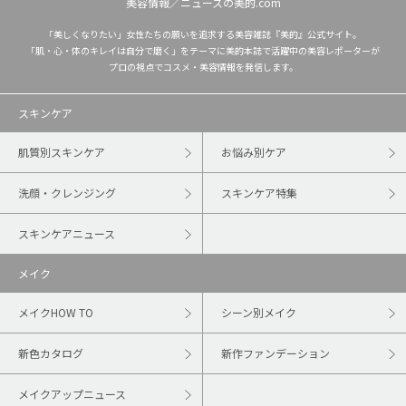
美容情報／ニュースの美的.com
「美しくなりたい」女性たちの願いを追求する美容雑誌『美的』公式サイト。
「肌・心・体のキレイは自分で磨く」をテーマに美的本誌で活躍中の美容レポーターが
プロの視点でコスメ・美容情報を発信します。
スキンケア
肌質別スキンケア
お悩み別ケア
洗顔・クレンジング
スキンケア特集
スキンケアニュース
メイク
メイクHOW TO
シーン別メイク
新色カタログ
新作ファンデーション
メイクアップニュース