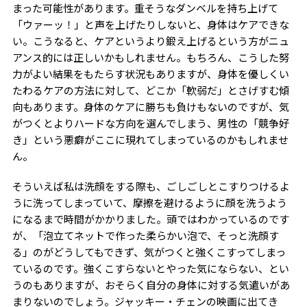
まった可能性があります。重そうなダンベルを持ち上げて
「ウァーッ！」と声を上げたりしないと、身体はケアできな
い。こうなると、ケアというより鍛え上げるという方がニュ
アンス的には正しいかもしれません。もちろん、こうした努
力がよい結果をもたらす状況もありますが、身体を優しくい
たわるケアの方法に対して、どこか「軟弱だ」とさげすむ傾
向もあります。身体のケアに勝ちも負けもないのですが、気
がつくとよりハードな方向を選んでしまう、男性の「競争好
き」という悪癖がここに現れてしまっているのかもしれませ
ん。
そういえば私は洗顔をする際も、ごしごしとこすりつけるよ
うに洗ってしまっていて、摩擦を避けるように顔を洗うよう
になるまで時間がかかりました。頭ではわかっているのです
が、「泡立てネットで作った柔らかい泡で、そっと洗顔す
る」のがどうしてもできず、気がつくと強くこすってしまっ
ているのです。強くこすらないとやった気にならない、とい
うのもありますが、おそらく自分の身体に対する気遣いがあ
まりないのでしょう。ジャッキー・チェンの映画に出てき