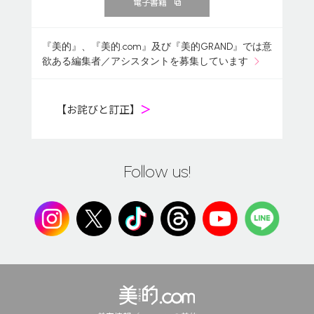
電子書籍
『美的』、『美的.com』及び『美的GRAND』では意
欲ある編集者／アシスタントを募集しています
【お詫びと訂正】
＞
Follow us!